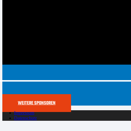
WEITERE SPONSOREN
Impressum
Datenschutz
Cookie-Richtlinie (EU)
Der SYNTAINICS MBC live und auf Abruf bei Dyn