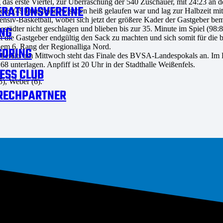
g das erste Viertel, zur Überraschung der 540 Zuschauer, mit 24:23 
RATIONSVEREINE
ms (49 Punkte) inzwischen heiß gelaufen war und lag zur Halbzeit mit
nsiv-Basketball, wobei sich jetzt der größere Kader der Gastgeber be
NG
estädter nicht geschlagen und blieben bis zur 35. Minute im Spiel (98
ie Gastgeber endgültig den Sack zu machten und sich somit für die bi
dem 6. Rang der Regionalliga Nord.
SORING
 bereits am Mittwoch steht das Finale des BVSA-Landespokals an. Im En
 unterlagen. Anpfiff ist 20 Uhr in der Stadthalle Weißenfels.
ESS CLUB
5), Weber (6).
RECHPARTNER