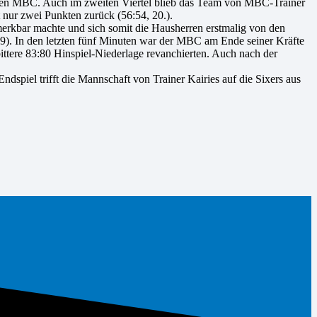
an den MBC. Auch im zweiten Viertel blieb das Team von MBC-Trainer
 nur zwei Punkten zurück (56:54, 20.).
merkbar machte und sich somit die Hausherren erstmalig von den
:89). In den letzten fünf Minuten war der MBC am Ende seiner Kräfte
ttere 83:80 Hinspiel-Niederlage revanchierten. Auch nach der
dspiel trifft die Mannschaft von Trainer Kairies auf die Sixers aus