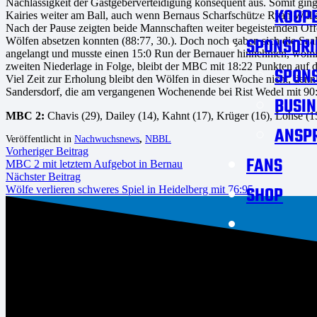
Nachlässigkeit der Gastgeberverteidigung konsequent aus. Somit gin
KOOPE
Kairies weiter am Ball, auch wenn Bernaus Scharfschütze Ryan Willia
Nach der Pause zeigten beide Mannschaften weiter begeisternden Offe
SPONSORI
Wölfen absetzen konnten (88:77, 30.). Doch noch gaben sich die Saal
angelangt und musste einen 15:0 Run der Bernauer hinnehmen, womit d
zweiten Niederlage in Folge, bleibt der MBC mit 18:22 Punkten auf 
SPON
Viel Zeit zur Erholung bleibt den Wölfen in dieser Woche nicht, denn
Sandersdorf, die am vergangenen Wochenende bei Rist Wedel mit 90:68
BUSIN
MBC 2:
Chavis (29), Dailey (14), Kahnt (17), Krüger (16), Lohse (1
ANSP
Veröffentlicht in
Nachwuchsnews
,
NBBL
Vorheriger Beitrag
FANS
MBC 2 mit letztem Aufgebot in Bernau
Nächster Beitrag
SHOP
Wölfe verlieren schweres Spiel in Heidelberg mit 76:95