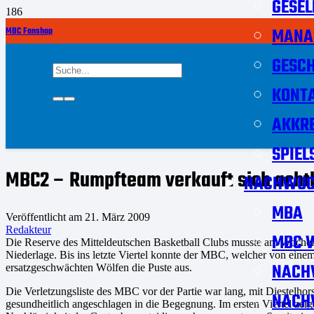
GESEL
MANA
MBC Fanshop
GESCH
KONT
AKKRE
SPIEL
MBC2 – Rumpfteam verkauft sich acht
NACHWUC
MBA
Veröffentlicht am
21. März 2009
Redakteur
MBC W
Die Reserve des Mitteldeutschen Basketball Clubs musste am Wochene
Niederlage. Bis ins letzte Viertel konnte der MBC, welcher von einem
NACH
ersatzgeschwächten Wölfen die Puste aus.
Die Verletzungsliste des MBC vor der Partie war lang, mit Diestelho
NACH
gesundheitlich angeschlagen in die Begegnung. Im ersten Viertel zei