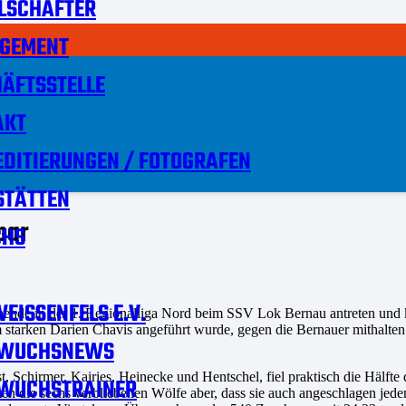
LSCHAFTER
GEMENT
ÄFTSSTELLE
AKT
DITIERUNGEN / FOTOGRAFEN
STÄTTEN
bar
HS
EISSENFELS E.V.
nde in der 1. Regionalliga Nord beim SSV Lok Bernau antreten und kas
 starken Darien Chavis angeführt wurde, gegen die Bernauer mithalten (
WUCHSNEWS
rst, Schirmer, Kairies, Heinecke und Hentschel, fiel praktisch die Häl
WUCHSTRAINER
gten die sechs verbliebenen Wölfe aber, dass sie auch angeschlagen j