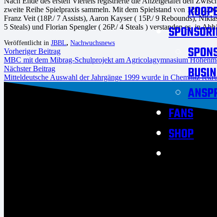
Nach Ende des ersten Viertels registrierte die Anzeigetafel den Zwi
KOOPE
zweite Reihe Spielpraxis sammeln. Mit dem Spielstand von 121: 22 
Franz Veit (18P./ 7 Assists), Aaron Kayser ( 15P./ 9 Rebounds), Nikla
5 Steals) und Florian Spengler ( 26P./ 4 Steals ) verstanden es, in Ab
SPONSORI
Veröffentlicht in
JBBL
,
Nachwuchsnews
SPON
Vorheriger Beitrag
MBC mit dem Mibrag-Schulprojekt am Agricolagymnasium Hohenm
BUSIN
Nächster Beitrag
Mitteldeutsche Auswahl der Jahrgänge 1999 wurde in Chemnitz rekrut
ANSP
FANS
SHOP