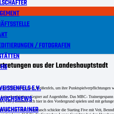
LSCHAFTER
GEMENT
ÄFTSSTELLE
AKT
DITIERUNGEN / FOTOGRAFEN
STÄTTEN
rtretungen aus der Landeshauptstadt
HS
EISSENFELS E.V.
en die Elbestädter nach Weißenfels, um ihre Punktspielverpflichtungen
WUCHSNEWS
kein ebenbürtiger Gegner auf Augenhöhe. Das MBC- Trainergespann Sc
h ( 18P.) konnten sich hier in den Vordergrund spielen und mit gelung
WUCHSTRAINER
pann Leuschner/ Dademasch schickte die Starting Five mit Veit, Benndo