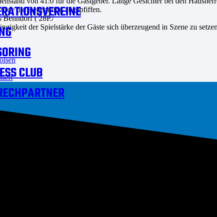
schenstand von 41:0 für die Gastgeber. Lange Gesichter bei den Haushe
RATIONSVEREINE
wurde die Begegnung abgepfiffen.
s Benndorf ( 28P./
hängigkeit der Spielstärke der Gäste sich überzeugend in Szene zu setzen
NG
SORING
ölsen
ESS CLUB
iert
RECHPARTNER