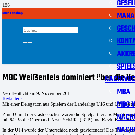
GESEL
MANA
MBC Fanshop
GESCH
KONT
AKKRE
SPIEL
MBC Weißenfels dominiert über die Ve
NACHWUC
MBA
Veröffentlicht am
9. November 2011
Redakteur
MBC W
Mit einer Delegation aus Spielern der Landesliga U16 und U14 reist
NACH
Zum Unmut der Gästecoaches waren die Spielpartner aus Magdeburg 
mit 84: 38 die Oberhand. Noah Schäffel ( 31P.) und Kevin Koderitzsc
NACH
In der U14 wurde der Unterschied noch gravierender! Das Trainerges