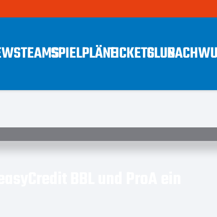
EWS
TEAMS
SPIELPLÄNE
TICKETS
CLUB
NACHWU
 easyCredit BBL und ProA ein