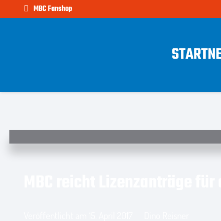
MBC Fanshop
START
N
MBC reicht Lizenzanträge für
Veröffentlicht am
15. April 2017
Dino Reisner