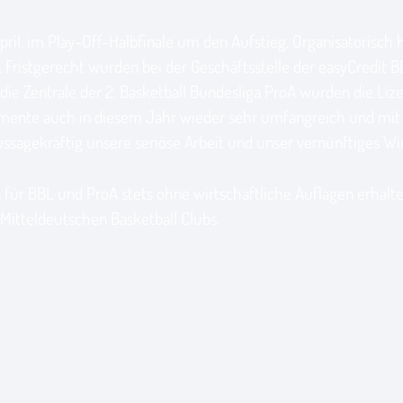
April, im Play-Off-Halbfinale um den Aufstieg. Organisatorisch
. Fristgerecht wurden bei der Geschäftsstelle der easyCredit B
die Zentrale der 2. Basketball Bundesliga ProA wurden die Lize
kumente auch in diesem Jahr wieder sehr umfangreich und mit v
r aussagekräftig unsere seriöse Arbeit und unser vernünftiges W
ür BBL und ProA stets ohne wirtschaftliche Auflagen erhalten.
Mitteldeutschen Basketball Clubs.