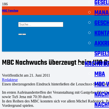
GESEL
MANA
MBC Fanshop
GESCH
KONT
AKKRE
SPIEL
MBC Nachwuchs überzeugt beim U10 Dre
NACHWUC
MBA
Veröffentlicht am
21. Juni 2011
Redakteur
MBC W
Einen überzeugenden Eindruck hinterließen die Leuschner-Schützlin
NACH
Im ersten Aufeinandertreffen der Veranstaltung mit Gastgeber BV Che
sowie TuS Jena mit 70:39 durch.
In den Reihen des MBC konnten sich vor allem Michel Radestock, Pau
NACH
Vordergrund spielen.