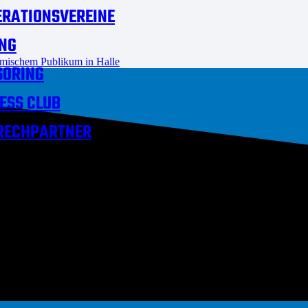
RATIONSVEREINE
NG
ischem Publikum in Halle
SORING
ESS CLUB
RECHPARTNER