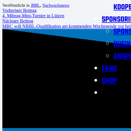
KOOPE
Veröffentlicht in
JBBL
,
Nachwuchsnews
Vorheriger Beitrag
4. Mibrag-Mini-Turnier in Lützen
SPONSORI
Nächster Beitrag
MBC will NBBL-Qualifikation am kommenden Wochenende vor heim
SPON
BUSIN
ANSP
FANS
SHOP