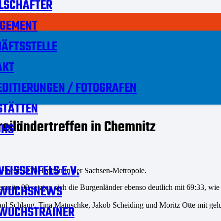
LSCHAFTER
GEMENT
ÄFTSSTELLE
AKT
DITIERUNGEN / FOTOGRAFEN
STÄTTEN
iländertreffen in Chemnitz
HS
EISSENFELS E.V.
ge beim U10-Treffen in der Sachsen-Metropole.
WUCHSNEWS
mnitz 99 setzten sich die Burgenländer ebenso deutlich mit 69:33, wie
l Schlaug, Tina Matuschke, Jakob Scheiding und Moritz Otte mit gelun
WUCHSTRAINER