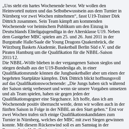
„Uns steht ein hartes Wochenende bevor. Wir wollen den
Heimvorteil nutzen und das Selbstbewusstsein aus dem Turnier in
Nürnberg vor zwei Wochen mitnehmen“, fasst U19-Trainer Dirk
Dittrich zusammen. Sein Team kämpft am kommenden
Wochenende vor heimischem Publikum um den Einzug in
Deutschlands Eliteligajugendliga in der Altersklasse U19. Neben
dem Gastgeber MBC spielen am 25. und 26. Juni 2011 in der
Burgstraße Halle/Saale die Young Dragons Quakenbrück, die
Würzburg Baskets Akademie, Basketball Berlin Süd e.V. und die
Piraten Hamburg um die Qualifikation für die NBBL-Saison
2011/12.
Die NBBL-Wölfe blieben in der vergangenen Saison sieglos und
stiegen deshalb aus der U19-Bundesliga ab, in einer
Qualifikationsrunde können die Jungbasketballer aber um einen der
begehrten Startplätze kämpfen. Dirk Dittrich blickt hoffnungsvoll
auf das Qualifikationswochenende: „Die Jungs haben sich während
der Saison stetig verbessert und wenn sie unsere Vorgaben umsetzen
und als Team spielen, haben sie gegen jeden der
Qualifikationsgegner eine Siegchance. Ich hoffe, dass ich am
Wochenende positiv überrascht werde, denn wir wollen auch in der
fünften Saison in Folge in der NBBL an den Start gehen.“ Erst vor
zwei Wochen trafen sich einige Qualifikationskandidaten zum
Turnier in Nürnberg, welches der MBC mit zwei Siegen gewinnen
konnte. Mit diesem Rückenwind soll es am Samstag in der