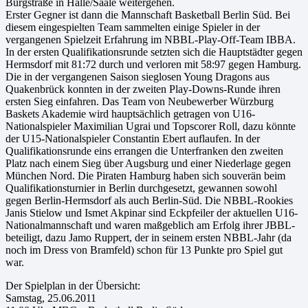
Burgstraße in Halle/Saale weitergehen.
Erster Gegner ist dann die Mannschaft Basketball Berlin Süd. Bei
diesem eingespielten Team sammelten einige Spieler in der
vergangenen Spielzeit Erfahrung im NBBL-Play-Off-Team IBBA.
In der ersten Qualifikationsrunde setzten sich die Hauptstädter gegen
Hermsdorf mit 81:72 durch und verloren mit 58:97 gegen Hamburg.
Die in der vergangenen Saison sieglosen Young Dragons aus
Quakenbrück konnten in der zweiten Play-Downs-Runde ihren
ersten Sieg einfahren. Das Team von Neubewerber Würzburg
Baskets Akademie wird hauptsächlich getragen von U16-
Nationalspieler Maximilian Ugrai und Topscorer Roll, dazu könnte
der U15-Nationalspieler Constantin Ebert auflaufen. In der
Qualifikationsrunde eins errangen die Unterfranken den zweiten
Platz nach einem Sieg über Augsburg und einer Niederlage gegen
München Nord. Die Piraten Hamburg haben sich souverän beim
Qualifikationsturnier in Berlin durchgesetzt, gewannen sowohl
gegen Berlin-Hermsdorf als auch Berlin-Süd. Die NBBL-Rookies
Janis Stielow und Ismet Akpinar sind Eckpfeiler der aktuellen U16-
Nationalmannschaft und waren maßgeblich am Erfolg ihrer JBBL-
beteiligt, dazu Jamo Ruppert, der in seinem ersten NBBL-Jahr (da
noch im Dress von Bramfeld) schon für 13 Punkte pro Spiel gut
war.
Der Spielplan in der Übersicht:
Samstag, 25.06.2011