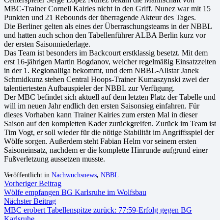
MBC-Trainer Cornell Kairies nicht in den Griff. Nunez war mit 15
Punkten und 21 Rebounds der überragende Akteur des Tages.
Die Berliner gelten als eines der Überraschungsteams in der NBBL
und hatten auch schon den Tabellenführer ALBA Berlin kurz vor
der ersten Saisonniederlage.
Das Team ist besonders im Backcourt erstklassig besetzt. Mit dem
erst 16-jährigen Martin Bogdanov, welcher regelmäßig Einsatzzeiten
in der 1. Regionalliga bekommt, und dem NBBL-Allstar Janek
Schmidkunz stehen Central Hoops-Trainer Kumaszynski zwei der
talentiertesten Aufbauspieler der NBBL zur Verfügung.
Der MBC befindet sich aktuell auf dem letzten Platz der Tabelle und
will im neuen Jahr endlich den ersten Saisonsieg einfahren. Für
dieses Vorhaben kann Trainer Kairies zum ersten Mal in dieser
Saison auf den kompletten Kader zurückgreifen. Zurück im Team ist
Tim Vogt, er soll wieder für die nötige Stabilität im Angriffsspiel der
Wölfe sorgen. Außerdem steht Fabian Helm vor seinem ersten
Saisoneinsatz, nachdem er die komplette Hinrunde aufgrund einer
Fußverletzung aussetzen musste.
Veröffentlicht in
Nachwuchsnews
,
NBBL
Vorheriger Beitrag
Wölfe empfangen BG Karlsruhe im Wolfsbau
Nächster Beitrag
MBC erobert Tabellenspitze zurück: 77:59-Erfolg gegen BG
Karlsruhe