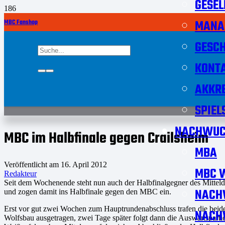
GESEL
MANA
MBC Fanshop
GESCH
KONT
AKKRE
SPIEL
NACHWUC
MBC im Halbfinale gegen Crailsheim
MBA
Veröffentlicht am
16. April 2012
MBC W
Redakteur
Seit dem Wochenende steht nun auch der Halbfinalgegner des Mittelde
NACH
und zogen damit ins Halbfinale gegen den MBC ein.
Erst vor gut zwei Wochen zum Hauptrundenabschluss trafen die beide
NACH
Wolfsbau ausgetragen, zwei Tage später folgt dann die Auswärtsparti