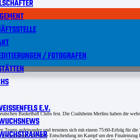
LSCHAFTER
GEMENT
ÄFTSSTELLE
AKT
DITIERUNGEN / FOTOGRAFEN
STÄTTEN
HS
EISSENFELS E.V.
utschen Basketball Clubs fest. Die Crailsheim Merlins haben die webmo
WUCHSNEWS
n Teams aufeinander und trennten sich mit einem 75:60-Erfolg für die
WUCHSTRAINER
e in Crailsheim. Die erste Entscheidung im Kampf um den Finaleinzug k