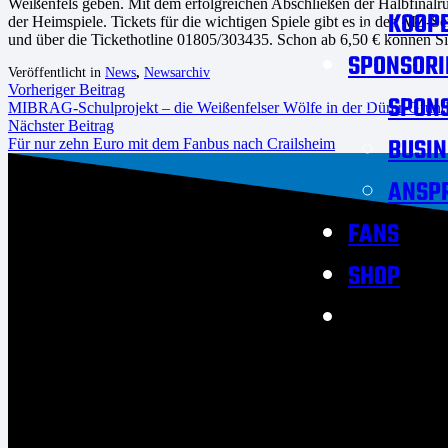
Weißenfels geben. Mit dem erfolgreichen Abschließen der Halbfinalrun
KOOPE
der Heimspiele. Tickets für die wichtigen Spiele gibt es in den MZ-S
und über die Tickethotline 01805/303435. Schon ab 6,50 € können Sie
SPONSORI
Veröffentlicht in
News
,
Newsarchiv
Vorheriger Beitrag
SPON
MIBRAG-Schulprojekt – die Weißenfelser Wölfe in der Dürer-Grun
Nächster Beitrag
BUSIN
Für nur zehn Euro mit dem Fanbus nach Crailsheim
ANSP
FANS
SHOP