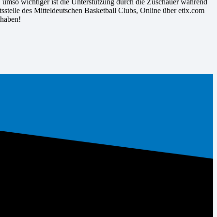
t, umso wichtiger ist die Unterstützung durch die Zuschauer während
sstelle des Mitteldeutschen Basketball Clubs, Online über etix.com
 haben!