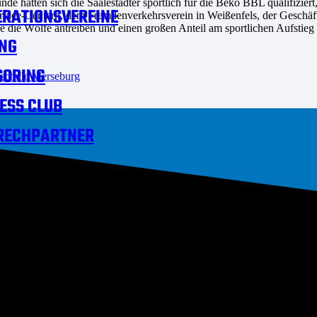
de hätten sich die Saalestädter sportlich für die Beko BBL qualifizier
RATIONSVEREINE
ervice-Centern, dem Fremdenverkehrsverein in Weißenfels, der Geschäft
 die Wölfe antreiben und einen großen Anteil am sportlichen Aufstieg
NG
SORING
dschule Merseburg
ESS CLUB
RECHPARTNER