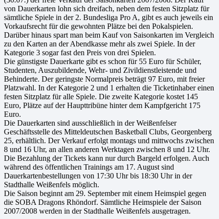
von Dauerkarten lohn sich dreifach, neben dem festen Sitzplatz für
sämtliche Spiele in der 2. Bundesliga Pro A, gibt es auch jeweils ein
Vorkaufsrecht für die gewohnten Plätze bei den Pokalspielen.
Darüber hinaus spart man beim Kauf von Saisonkarten im Vergleich
zu den Karten an der Abendkasse mehr als zwei Spiele. In der
Kategorie 3 sogar fast den Preis von drei Spielen.
Die günstigste Dauerkarte gibt es schon für 55 Euro für Schüler,
Studenten, Auszubildende, Wehr- und Zivildienstleistende und
Behinderte. Der geringste Normalpreis beträgt 97 Euro, mit freier
Platzwahl. In der Kategorie 2 und 1 erhalten die Ticketinhaber einen
festen Sitzplatz für alle Spiele. Die zweite Kategorie kostet 145
Euro, Plätze auf der Haupttribüne hinter dem Kampfgericht 175
Euro.
Die Dauerkarten sind ausschließlich in der Weißenfelser
Geschäftsstelle des Mitteldeutschen Basketball Clubs, Georgenberg
25, erhältlich. Der Verkauf erfolgt montags und mittwochs zwischen
8 und 16 Uhr, an allen anderen Werktagen zwischen 8 und 12 Uhr.
Die Bezahlung der Tickets kann nur durch Bargeld erfolgen. Auch
während des öffentlichen Trainings am 17. August sind
Dauerkartenbestellungen von 17:30 Uhr bis 18:30 Uhr in der
Stadthalle Weißenfels möglich.
Die Saison beginnt am 29. September mit einem Heimspiel gegen
die SOBA Dragons Rhöndorf. Sämtliche Heimspiele der Saison
2007/2008 werden in der Stadthalle Weißenfels ausgetragen.