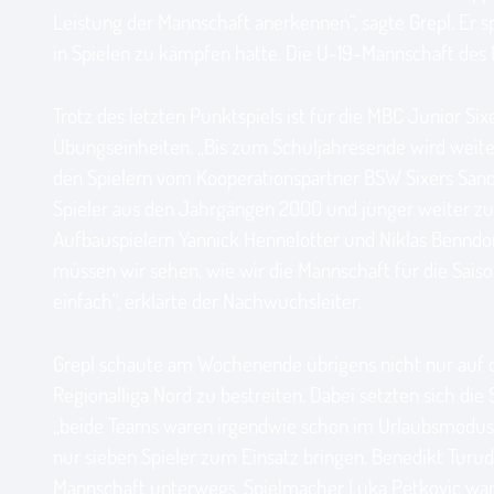
Leistung der Mannschaft anerkennen“, sagte Grepl. Er s
in Spielen zu kämpfen hatte. Die U-19-Mannschaft des
Trotz des letzten Punktspiels ist für die MBC Junior S
Übungseinheiten. „Bis zum Schuljahresende wird weiter 
den Spielern vom Kooperationspartner BSW Sixers Sander
Spieler aus den Jahrgängen 2000 und jünger weiter zus
Aufbauspielern Yannick Hennelotter und Niklas Benndor
müssen wir sehen, wie wir die Mannschaft für die Sais
einfach“, erklärte der Nachwuchsleiter.
Grepl schaute am Wochenende übrigens nicht nur auf de
Regionalliga Nord zu bestreiten. Dabei setzten sich di
„beide Teams waren irgendwie schon im Urlaubsmodus.“ 
nur sieben Spieler zum Einsatz bringen. Benedikt Tur
Mannschaft unterwegs. Spielmacher Luka Petkovic war z