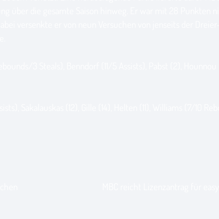
tung über die gesamte Saison hinweg. Er war mit 28 Punkten ni
 Dabei versenkte er von neun Versuchen von jenseits der Dreier
e.
bounds/3 Steals), Benndorf (11/5 Assists), Pabst (2), Hounnou 
s), Sakalauskas (12), Gille (14), Helten (11), Williams (7/10 Re
ochen
MBC reicht Lizenzantrag für easy