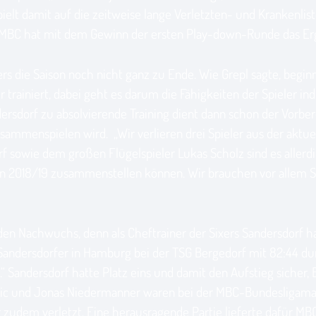
pielt damit auf die zeitweise lange Verletzten- und Krankenli
 MBC hat mit dem Gewinn der ersten Play-down-Runde das Erg
ixers die Saison noch nicht ganz zu Ende. Wie Grepl sagte, beg
trainiert, dabei geht es darum die Fähigkeiten der Spieler in
sdorf zu absolvierende Training dient dann schon der Vorberei
ammenspielen wird. „Wir verlieren drei Spieler aus der aktue
f sowie dem großen Flügelspieler Lukas Scholz sind es aller
on 2018/19 zusammenstellen können. Wir brauchen vor allem Spi
n Nachwuchs, denn als Cheftrainer der Sixers Sandersdorf hat
e Sandersdorfer in Hamburg bei der TSG Bergedorf mit 82:44 dur
Sandersdorf hatte Platz eins und damit den Aufstieg sicher,
udic und Jonas Niedermanner waren bei der MBC-Bundesligama
udem verletzt. Eine herausragende Partie lieferte dafür MBC