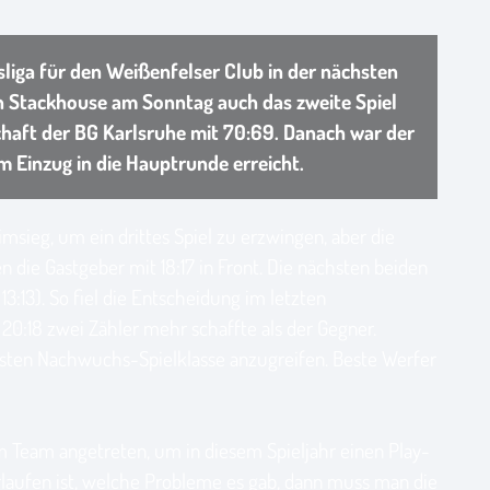
liga für den Weißenfelser Club in der nächsten
en Stackhouse am Sonntag auch das zweite Spiel
aft der BG Karlsruhe mit 70:69. Danach war der
 Einzug in die Hauptrunde erreicht.
imsieg, um ein drittes Spiel zu erzwingen, aber die
n die Gastgeber mit 18:17 in Front. Die nächsten beiden
3:13). So fiel die Entscheidung im letzten
20:18 zwei Zähler mehr schaffte als der Gegner.
chsten Nachwuchs-Spielklasse anzugreifen. Beste Werfer
 Team angetreten, um in diesem Spieljahr einen Play-
erlaufen ist, welche Probleme es gab, dann muss man die