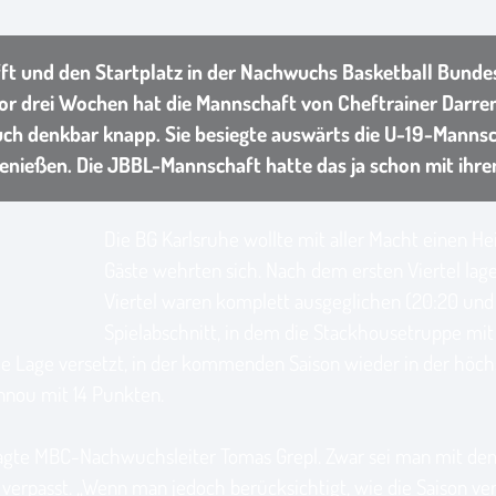
ft und den Startplatz in der Nachwuchs Basketball Bundes
vor drei Wochen hat die Mannschaft von Cheftrainer Darr
 denkbar knapp. Sie besiegte auswärts die U-19-Mannsch
enießen. Die JBBL-Mannschaft hatte das ja schon mit ihrem
Die BG Karlsruhe wollte mit aller Macht einen He
Gäste wehrten sich. Nach dem ersten Viertel lage
Viertel waren komplett ausgeglichen (20:20 und 1
Spielabschnitt, in dem die Stackhousetruppe mit 
n die Lage versetzt, in der kommenden Saison wieder in der hö
nou mit 14 Punkten.
 sagte MBC-Nachwuchsleiter Tomas Grepl. Zwar sei man mit dem
 verpasst. „Wenn man jedoch berücksichtigt, wie die Saison v