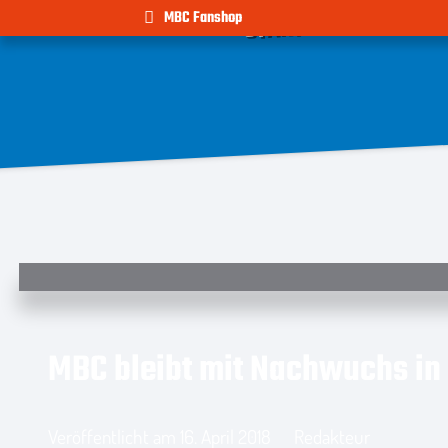
TEAM
NEWS
MBC Fanshop
START
MBC bleibt mit Nachwuchs in
Veröffentlicht am
16. April 2018
Redakteur