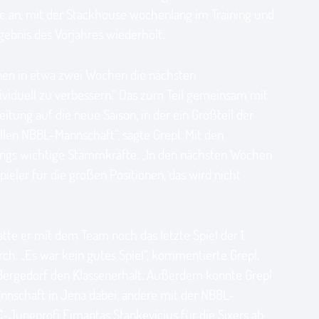
ste an, mit der Stackhouse wochenlang im Training und
ebnis des Vorjahres wiederholt.
innen in etwa zwei Wochen die nächsten
dividuell zu verbessern.“ Das zum Teil gemeinsam mit
tung auf die neue Saison, in der ein Großteil der
llen NBBL-Mannschaft“, sagte Grepl. Mit den
dings wichtige Stammkräfte. „In den nächsten Wochen
eler für die großen Positionen, das wird nicht
te er mit dem Team noch das letzte Spiel der 1.
ch. „Es war kein gutes Spiel“, kommentierte Grepl,
 Bergedorf den Klassenerhalt. Außerdem konnte Grepl
nnschaft in Jena dabei, andere mit der NBBL-
-Jungprofi Eimantas Stankevicius für die Sixers ab