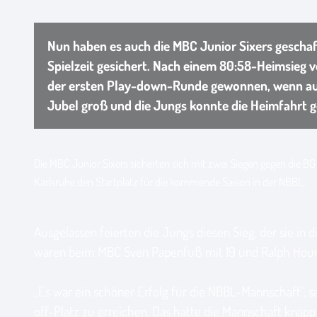
Nun haben es auch die MBC Junior Sixers geschaf
Spielzeit gesichert. Nach einem 80:58-Heimsieg 
der ersten Play-down-Runde gewonnen, wenn auch
Jubel groß und die Jungs konnte die Heimfahrt g
Die MBC Junior Sixers sicherten sich mit zwei Siegen gegen die BG
Karlsruhe den Startplatz für die kommende Saison in der NBBL.
Ausgelassen feierten die Jungs diesen Sieg, der sie i
waren beim MBC Sven Papenfuß mit 19 und Ralph Houn
„Es war ein schöner Erfolg für die NBBL-Mannschaft“,
off-Platz zu erreichen. Das hatte die Mannschaft knapp