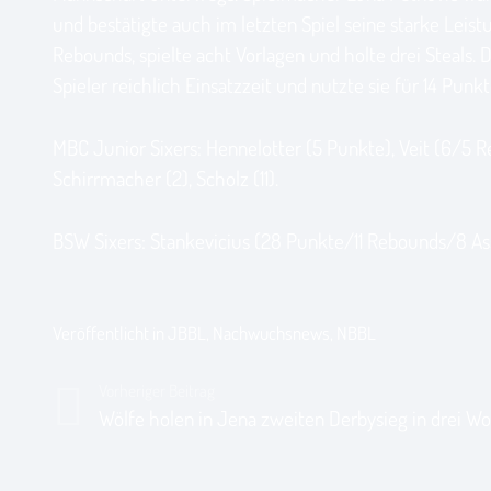
und bestätigte auch im letzten Spiel seine starke Leis
Rebounds, spielte acht Vorlagen und holte drei Steals.
Spieler reichlich Einsatzzeit und nutzte sie für 14 Punkt
MBC Junior Sixers: Hennelotter (5 Punkte), Veit (6/5 Re
Schirrmacher (2), Scholz (11).
BSW Sixers: Stankevicius (28 Punkte/11 Rebounds/8 Assist
Veröffentlicht in
JBBL
,
Nachwuchsnews
,
NBBL
Vorheriger Beitrag
Wölfe holen in Jena zweiten Derbysieg in drei W