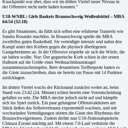
Knackpunkt war aber, dass wir im dritten Viertel unser Niveau in
der Offensive nicht mehr halten konnten.“
U18-WNBL: Girls Baskets Braunschweig-Wolfenbüttel – MBA
64:54 (32:18)
Es gibt Situationen, da fühlt sich selbst eine erfahrene Trainerin wie
Sandra Rosanke machtlos. In Braunschweig spielte die MBA
zweifellos guten Basketball. Sie verteidigte intensiv und nahm den
Kampf unter den Körben gegen die physisch überlegenen
Gastgeberinnen an. In der Offensive erspielte sie sich die Würfe, die
sie haben wollte. Nur: Der gegnerische Korb schien in der ersten
Halbzeit auf die Größe einer Weihnachtsbaumkugel
zusammenzuschrumpfen. Ihrer desaströsen Trefferquote hatten es
die Gäste zuzuschreiben, dass sie bereits zur Pause mit 14 Punkten
zurücklagen.
Im dritten Viertel wuchs der Rückstand zunächst weiter an, beim
Stand von 23:42 (24. Minute) schien bereits eine Vorentscheidung
gefallen zu sein. Die MBA steckte jedoch nicht auf und kämpfte
sich ins Spiel zurück. Ein paar gelungene Offensivaktionen am
Stück ließen das Selbstvertrauen exponentiell wachsen, und mit
wechselnden Verteidigungen störten die Gäste den Rhythmus der
Braunschweigerinnen. Zudem drehte nun U16-Nationalspielerin
Chinaza Ezeani mächtig auf. Mit einem 7:0-Lauf verkürzte die