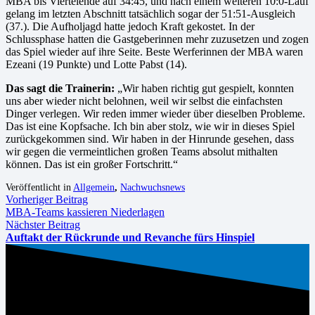
MBA bis Viertelende auf 34:45, und nach einem weiteren 10:0-Lauf
gelang im letzten Abschnitt tatsächlich sogar der 51:51-Ausgleich
(37.). Die Aufholjagd hatte jedoch Kraft gekostet. In der
Schlussphase hatten die Gastgeberinnen mehr zuzusetzen und zogen
das Spiel wieder auf ihre Seite. Beste Werferinnen der MBA waren
Ezeani (19 Punkte) und Lotte Pabst (14).
Das sagt die Trainerin:
„Wir haben richtig gut gespielt, konnten
uns aber wieder nicht belohnen, weil wir selbst die einfachsten
Dinger verlegen. Wir reden immer wieder über dieselben Probleme.
Das ist eine Kopfsache. Ich bin aber stolz, wie wir in dieses Spiel
zurückgekommen sind. Wir haben in der Hinrunde gesehen, dass
wir gegen die vermeintlichen großen Teams absolut mithalten
können. Das ist ein großer Fortschritt.“
Veröffentlicht in
Allgemein
,
Nachwuchsnews
Vorheriger Beitrag
MBA-Teams kassieren Niederlagen
Nächster Beitrag
Auftakt der Rückrunde und Revanche fürs Hinspiel