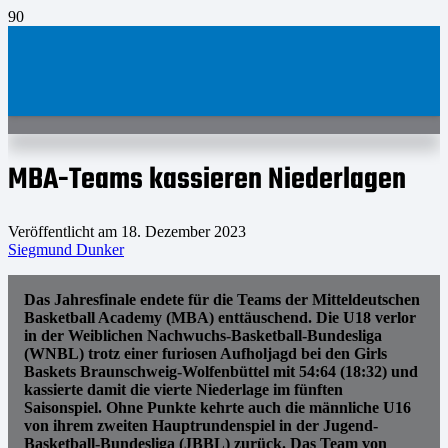
MBA-Teams kassieren Niederlagen
Veröffentlicht am
18. Dezember 2023
Siegmund Dunker
Das Jahresfinale endete für die Teams der Mitteldeutschen
Basketball Academy (MBA) enttäuschend. Die U18 verlor
in der Weiblichen Nachwuchs-Basketball-Bundesliga
(WNBL) trotz einer furiosen Aufholjagd bei den Girls
Baskets Braunschweig-Wolfenbüttel mit 54:64 (18:32) und
kassierte damit die vierte Niederlage im fünften
Saisonspiel. Ohne Punkte kehrte auch die männliche U16
von ihrem zweiten Hauptrundenspiel in der Jugend-
Basketball-Bundesliga (JBBL) zurück. Das Team von