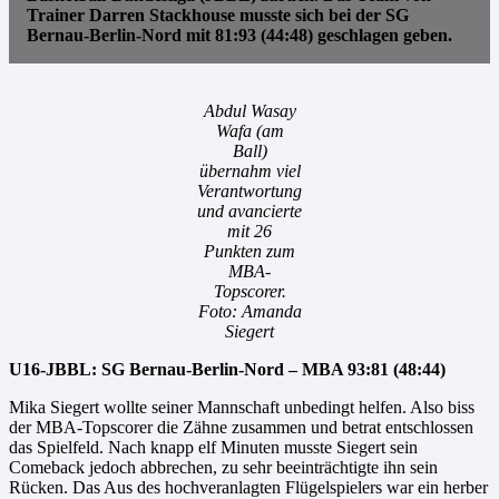
Trainer Darren Stackhouse musste sich bei der SG
Bernau-Berlin-Nord mit 81:93 (44:48) geschlagen geben.
Abdul Wasay
Wafa (am
Ball)
übernahm viel
Verantwortung
und avancierte
mit 26
Punkten zum
MBA-
Topscorer.
Foto: Amanda
Siegert
U16-JBBL: SG Bernau-Berlin-Nord – MBA 93:81 (48:44)
Mika Siegert wollte seiner Mannschaft unbedingt helfen. Also biss
der MBA-Topscorer die Zähne zusammen und betrat entschlossen
das Spielfeld. Nach knapp elf Minuten musste Siegert sein
Comeback jedoch abbrechen, zu sehr beeinträchtigte ihn sein
Rücken. Das Aus des hochveranlagten Flügelspielers war ein herber