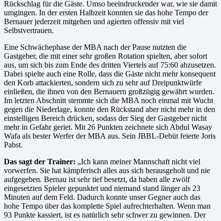
Rückschlag für die Gäste. Umso beeindruckender war, wie sie damit
umgingen. In der ersten Halbzeit konnten sie das hohe Tempo der
Bernauer jederzeit mitgehen und agierten offensiv mit viel
Selbstvertrauen.
Eine Schwächephase der MBA nach der Pause nutzten die
Gastgeber, die mit einer sehr großen Rotation spielten, aber sofort
aus, um sich bis zum Ende des dritten Viertels auf 75:60 abzusetzen.
Dabei spielte auch eine Rolle, dass die Gäste nicht mehr konsequent
den Korb attackierten, sondern sich zu sehr auf Dreipunktwürfe
einließen, die ihnen von den Bernauern großzügig gewährt wurden.
Im letzten Abschnitt stemmte sich die MBA noch einmal mit Wucht
gegen die Niederlage, konnte den Rückstand aber nicht mehr in den
einstelligen Bereich drücken, sodass der Sieg der Gastgeber nicht
mehr in Gefahr geriet. Mit 26 Punkten zeichnete sich Abdul Wasay
Wafa als bester Werfer der MBA aus. Sein JBBL-Debüt feierte Joris
Pabst.
Das sagt der Trainer:
„Ich kann meiner Mannschaft nicht viel
vorwerfen. Sie hat kämpferisch alles aus sich herausgeholt und nie
aufgegeben. Bernau ist sehr tief besetzt, da haben alle zwölf
eingesetzten Spieler gepunktet und niemand stand länger als 23
Minuten auf dem Feld. Dadurch konnte unser Gegner auch das
hohe Tempo über das komplette Spiel aufrechterhalten. Wenn man
93 Punkte kassiert, ist es natürlich sehr schwer zu gewinnen. Der