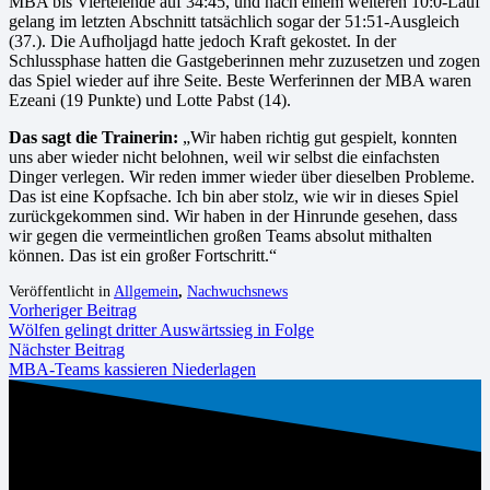
MBA bis Viertelende auf 34:45, und nach einem weiteren 10:0-Lauf
gelang im letzten Abschnitt tatsächlich sogar der 51:51-Ausgleich
(37.). Die Aufholjagd hatte jedoch Kraft gekostet. In der
Schlussphase hatten die Gastgeberinnen mehr zuzusetzen und zogen
das Spiel wieder auf ihre Seite. Beste Werferinnen der MBA waren
Ezeani (19 Punkte) und Lotte Pabst (14).
Das sagt die Trainerin:
„Wir haben richtig gut gespielt, konnten
uns aber wieder nicht belohnen, weil wir selbst die einfachsten
Dinger verlegen. Wir reden immer wieder über dieselben Probleme.
Das ist eine Kopfsache. Ich bin aber stolz, wie wir in dieses Spiel
zurückgekommen sind. Wir haben in der Hinrunde gesehen, dass
wir gegen die vermeintlichen großen Teams absolut mithalten
können. Das ist ein großer Fortschritt.“
Veröffentlicht in
Allgemein
,
Nachwuchsnews
Vorheriger Beitrag
Wölfen gelingt dritter Auswärtssieg in Folge
Nächster Beitrag
MBA-Teams kassieren Niederlagen