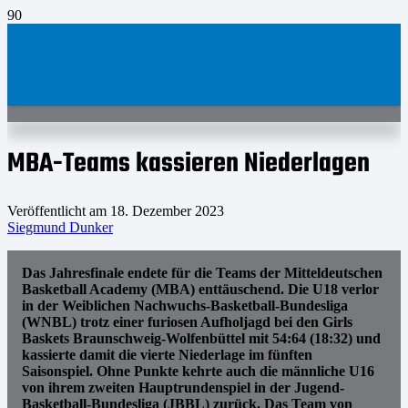
MBA-Teams kassieren Niederlagen
Veröffentlicht am
18. Dezember 2023
Siegmund Dunker
Das Jahresfinale endete für die Teams der Mitteldeutschen
Basketball Academy (MBA) enttäuschend. Die U18 verlor
in der Weiblichen Nachwuchs-Basketball-Bundesliga
(WNBL) trotz einer furiosen Aufholjagd bei den Girls
Baskets Braunschweig-Wolfenbüttel mit 54:64 (18:32) und
kassierte damit die vierte Niederlage im fünften
Saisonspiel. Ohne Punkte kehrte auch die männliche U16
von ihrem zweiten Hauptrundenspiel in der Jugend-
Basketball-Bundesliga (JBBL) zurück. Das Team von