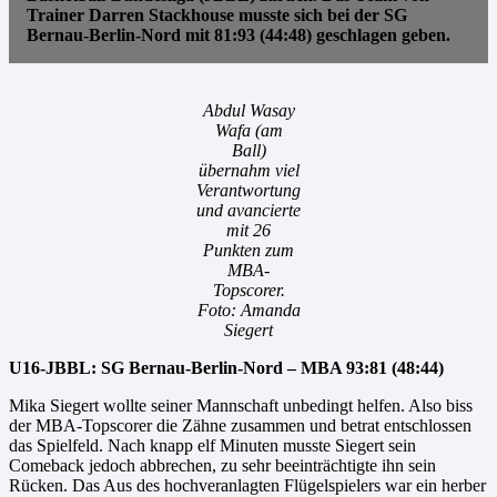
Trainer Darren Stackhouse musste sich bei der SG
Bernau-Berlin-Nord mit 81:93 (44:48) geschlagen geben.
Abdul Wasay
Wafa (am
Ball)
übernahm viel
Verantwortung
und avancierte
mit 26
Punkten zum
MBA-
Topscorer.
Foto: Amanda
Siegert
U16-JBBL: SG Bernau-Berlin-Nord – MBA 93:81 (48:44)
Mika Siegert wollte seiner Mannschaft unbedingt helfen. Also biss
der MBA-Topscorer die Zähne zusammen und betrat entschlossen
das Spielfeld. Nach knapp elf Minuten musste Siegert sein
Comeback jedoch abbrechen, zu sehr beeinträchtigte ihn sein
Rücken. Das Aus des hochveranlagten Flügelspielers war ein herber