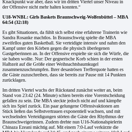
Knackpunkt war aber, dass wir im dritten Viertel unser Niveau in
der Offensive nicht mehr halten konnten.“
U18-WNBL: Girls Baskets Braunschweig-Wolfenbüttel – MBA
64:54 (32:18)
Es gibt Situationen, da fühlt sich selbst eine erfahrene Trainerin wie
Sandra Rosanke machtlos. In Braunschweig spielte die MBA
zweifellos guten Basketball. Sie verteidigte intensiv und nahm den
Kampf unter den Körben gegen die physisch überlegenen
Gastgeberinnen an. In der Offensive erspielte sie sich die Würfe, die
sie haben wollte. Nur: Der gegnerische Korb schien in der ersten
Halbzeit auf die Größe einer Weihnachtsbaumkugel
zusammenzuschrumpfen. Ihrer desaströsen Trefferquote hatten es
die Gäste zuzuschreiben, dass sie bereits zur Pause mit 14 Punkten
zurücklagen.
Im dritten Viertel wuchs der Rückstand zunächst weiter an, beim
Stand von 23:42 (24. Minute) schien bereits eine Vorentscheidung
gefallen zu sein. Die MBA steckte jedoch nicht auf und kämpfte
sich ins Spiel zurück. Ein paar gelungene Offensivaktionen am
Stück ließen das Selbstvertrauen exponentiell wachsen, und mit
wechselnden Verteidigungen störten die Gäste den Rhythmus der
Braunschweigerinnen. Zudem drehte nun U16-Nationalspielerin
Chinaza Ezeani mächtig auf. Mit einem 7:0-Lauf verkürzte die