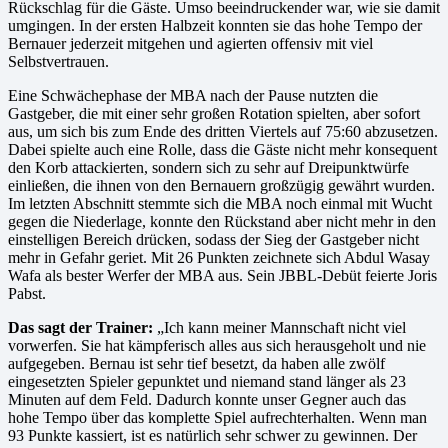
Rückschlag für die Gäste. Umso beeindruckender war, wie sie damit
umgingen. In der ersten Halbzeit konnten sie das hohe Tempo der
Bernauer jederzeit mitgehen und agierten offensiv mit viel
Selbstvertrauen.
Eine Schwächephase der MBA nach der Pause nutzten die
Gastgeber, die mit einer sehr großen Rotation spielten, aber sofort
aus, um sich bis zum Ende des dritten Viertels auf 75:60 abzusetzen.
Dabei spielte auch eine Rolle, dass die Gäste nicht mehr konsequent
den Korb attackierten, sondern sich zu sehr auf Dreipunktwürfe
einließen, die ihnen von den Bernauern großzügig gewährt wurden.
Im letzten Abschnitt stemmte sich die MBA noch einmal mit Wucht
gegen die Niederlage, konnte den Rückstand aber nicht mehr in den
einstelligen Bereich drücken, sodass der Sieg der Gastgeber nicht
mehr in Gefahr geriet. Mit 26 Punkten zeichnete sich Abdul Wasay
Wafa als bester Werfer der MBA aus. Sein JBBL-Debüt feierte Joris
Pabst.
Das sagt der Trainer:
„Ich kann meiner Mannschaft nicht viel
vorwerfen. Sie hat kämpferisch alles aus sich herausgeholt und nie
aufgegeben. Bernau ist sehr tief besetzt, da haben alle zwölf
eingesetzten Spieler gepunktet und niemand stand länger als 23
Minuten auf dem Feld. Dadurch konnte unser Gegner auch das
hohe Tempo über das komplette Spiel aufrechterhalten. Wenn man
93 Punkte kassiert, ist es natürlich sehr schwer zu gewinnen. Der