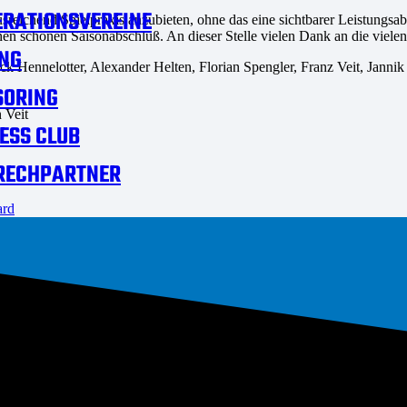
RATIONSVEREINE
sreichend Spielpraxis anzubieten, ohne das eine sichtbarer Leistungsabf
nen schönen Saisonabschluß. An dieser Stelle vielen Dank an die vielen 
NG
k Hennelotter, Alexander Helten, Florian Spengler, Franz Veit, Janni
SORING
 Veit
ESS CLUB
RECHPARTNER
ard