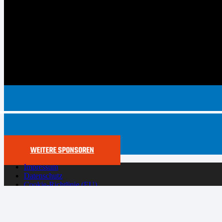
WEITERE SPONSOREN
Impressum
Datenschutz
Cookie-Richtlinie (EU)
Der SYNTAINICS MBC live und auf Abruf bei Dyn
Copyright 2024 – MBM Gmb