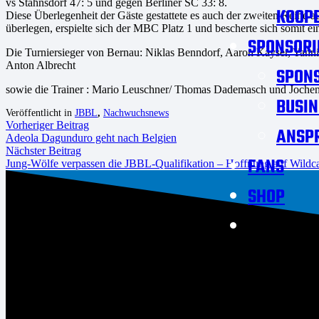
vs Stahnsdorf 47: 5 und gegen Berliner SC 33: 8.
KOOPE
Diese Überlegenheit der Gäste gestattete es auch der zweiten Reihe au
überlegen, erspielte sich der MBC Platz 1 und bescherte sich somit ei
SPONSORI
Die Turniersieger von Bernau: Niklas Benndorf, Aaron Kayser, Yannic
Anton Albrecht
SPON
sowie die Trainer : Mario Leuschner/ Thomas Dademasch und Jochen
BUSIN
Veröffentlicht in
JBBL
,
Nachwuchsnews
Vorheriger Beitrag
ANSP
Adeola Dagunduro geht nach Belgien
Nächster Beitrag
FANS
Jung-Wölfe verpassen die JBBL-Qualifikation – Hoffnung auf Wildc
SHOP