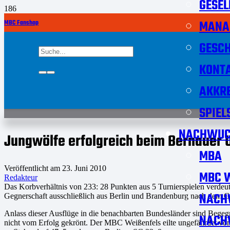
GESEL
MANA
MBC Fanshop
GESCH
KONT
AKKRE
SPIEL
NACHWUC
Jungwölfe erfolgreich beim Bernauer 
MBA
Veröffentlicht am
23. Juni 2010
MBC W
Redakteur
Das Korbverhältnis von 233: 28 Punkten aus 5 Turnierspielen verdeutl
NACH
Gegnerschaft ausschließlich aus Berlin und Brandenburg nach dem 
Anlass dieser Ausflüge in die benachbarten Bundesländer sind Bege
NACH
nicht vom Erfolg gekrönt. Der MBC Weißenfels eilte ungefährdet von 