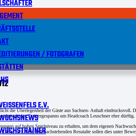
LSCHAFTER
GEMENT
ÄFTSSTELLE
AKT
DITIERUNGEN / FOTOGRAFEN
STÄTTEN
HS
U12
EISSENFELS E.V.
icht die Überlegenheit der Gäste aus Sachsen- Anhalt eindrucksvoll. Di
WUCHSNEWS
Geschmack des Trainergespanns um Headcoach Leuschner eher dürftig.
gnungen auf hohen Spielniveau zu erhalten, um dem eigenen Nachwuch
WUCHSTRAINER
Erfolg zu Erfolg. Die nachstehenden Resutalte sollen dies unter Bewe