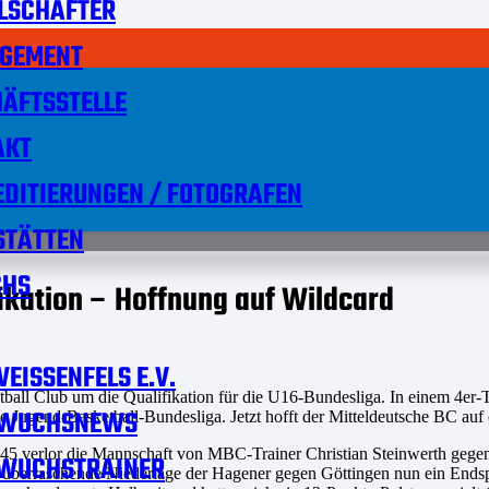
LSCHAFTER
GEMENT
ÄFTSSTELLE
AKT
DITIERUNGEN / FOTOGRAFEN
STÄTTEN
HS
ikation – Hoffnung auf Wildcard
EISSENFELS E.V.
ll Club um die Qualifikation für die U16-Bundesliga. In einem 4er-Tu
WUCHSNEWS
ie Jugend-Basketball-Bundesliga. Jetzt hofft der Mitteldeutsche BC au
it 64:45 verlor die Mannschaft von MBC-Trainer Christian Steinwerth ge
WUCHSTRAINER
 überraschende Niederlage der Hagener gegen Göttingen nun ein Endsp