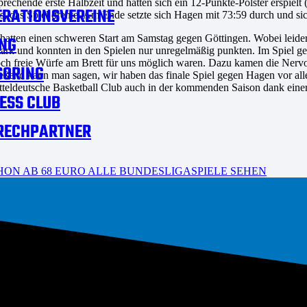
rechende erste Halbzeit und hatten sich ein 12-Punkte-Polster erspiel
RATIONSVEREINE
s, das Spiel drehte. Am Ende setzte sich Hagen mit 73:59 durch und sic
hatten einen schweren Start am Samstag gegen Göttingen. Wobei leider
NG
rk und konnten in den Spielen nur unregelmäßig punkten. Im Spiel ge
och freie Würfe am Brett für uns möglich waren. Dazu kamen die Nervo
SORING
ießend kann man sagen, wir haben das finale Spiel gegen Hagen vor al
Mitteldeutsche Basketball Club auch in der kommenden Saison dank ein
ESS CLUB
RECHPARTNER
HON AB 68 EURO ALLE BUNDESLIGASPIELE SEHEN