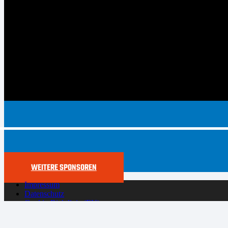
WEITERE SPONSOREN
Impressum
Datenschutz
Cookie-Richtlinie (EU)
Der SYNTAINICS MBC live und auf Abruf bei Dyn