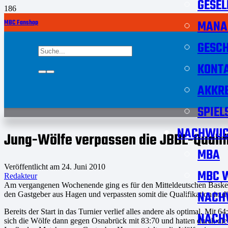
GESEL
MANA
MBC Fanshop
GESCH
KONT
AKKRE
SPIEL
NACHWUC
Jung-Wölfe verpassen die JBBL-Qualif
MBA
Veröffentlicht am
24. Juni 2010
MBC W
Redakteur
Am vergangenen Wochenende ging es für den Mitteldeutschen Basketba
NACH
den Gastgeber aus Hagen und verpassten somit die Qualifikation in d
Bereits der Start in das Turnier verlief alles andere als optimal. M
NACH
sich die Wölfe dann gegen Osnabrück mit 83:70 und hatten durch die