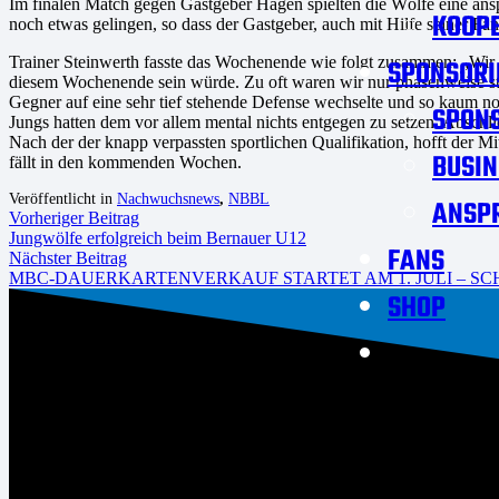
Im finalen Match gegen Gastgeber Hagen spielten die Wölfe eine ansp
KOOPE
noch etwas gelingen, so dass der Gastgeber, auch mit Hilfe seiner Fan
Trainer Steinwerth fasste das Wochenende wie folgt zusammen: „Wir 
SPONSORI
diesem Wochenende sein würde. Zu oft waren wir nur phasenweise sta
Gegner auf eine sehr tief stehende Defense wechselte und so kaum n
SPON
Jungs hatten dem vor allem mental nichts entgegen zu setzen. Abschl
Nach der der knapp verpassten sportlichen Qualifikation, hofft der 
BUSIN
fällt in den kommenden Wochen.
Veröffentlicht in
Nachwuchsnews
,
NBBL
ANSP
Vorheriger Beitrag
Jungwölfe erfolgreich beim Bernauer U12
FANS
Nächster Beitrag
MBC-DAUERKARTENVERKAUF STARTET AM 1. JULI – SC
SHOP