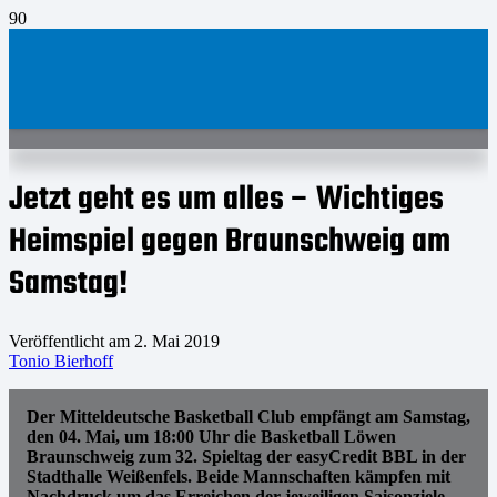
Jetzt geht es um alles – Wichtiges
Heimspiel gegen Braunschweig am
Samstag!
Veröffentlicht am
2. Mai 2019
Tonio Bierhoff
Der Mitteldeutsche Basketball Club empfängt am Samstag,
den 04. Mai, um 18:00 Uhr die Basketball Löwen
Braunschweig zum 32. Spieltag der easyCredit BBL in der
Stadthalle Weißenfels. Beide Mannschaften kämpfen mit
Nachdruck um das Erreichen der jeweiligen Saisonziele.