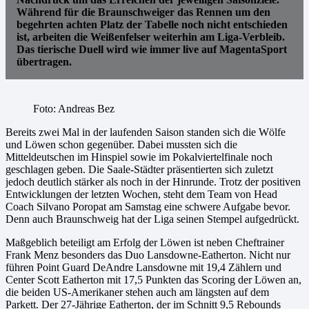
Während für die Braunschweiger das Rennen um den
begehrten achten Platz der Tabelle noch nicht entschieden
ist, arbeiten die Weißenfelser weiterhin am Liga-Verbleib.
Das tierische Duell wird wie immer live auf MagentaSport
übertragen.
Foto: Andreas Bez
Bereits zwei Mal in der laufenden Saison standen sich die Wölfe
und Löwen schon gegenüber. Dabei mussten sich die
Mitteldeutschen im Hinspiel sowie im Pokalviertelfinale noch
geschlagen geben. Die Saale-Städter präsentierten sich zuletzt
jedoch deutlich stärker als noch in der Hinrunde. Trotz der positiven
Entwicklungen der letzten Wochen, steht dem Team von Head
Coach Silvano Poropat am Samstag eine schwere Aufgabe bevor.
Denn auch Braunschweig hat der Liga seinen Stempel aufgedrückt.
Maßgeblich beteiligt am Erfolg der Löwen ist neben Cheftrainer
Frank Menz besonders das Duo Lansdowne-Eatherton. Nicht nur
führen Point Guard DeAndre Lansdowne mit 19,4 Zählern und
Center Scott Eatherton mit 17,5 Punkten das Scoring der Löwen an,
die beiden US-Amerikaner stehen auch am längsten auf dem
Parkett. Der 27-Jährige Eatherton, der im Schnitt 9,5 Rebounds