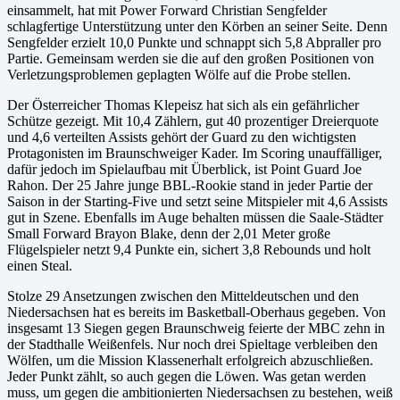
einsammelt, hat mit Power Forward Christian Sengfelder
schlagfertige Unterstützung unter den Körben an seiner Seite. Denn
Sengfelder erzielt 10,0 Punkte und schnappt sich 5,8 Abpraller pro
Partie. Gemeinsam werden sie die auf den großen Positionen von
Verletzungsproblemen geplagten Wölfe auf die Probe stellen.
Der Österreicher Thomas Klepeisz hat sich als ein gefährlicher
Schütze gezeigt. Mit 10,4 Zählern, gut 40 prozentiger Dreierquote
und 4,6 verteilten Assists gehört der Guard zu den wichtigsten
Protagonisten im Braunschweiger Kader. Im Scoring unauffälliger,
dafür jedoch im Spielaufbau mit Überblick, ist Point Guard Joe
Rahon. Der 25 Jahre junge BBL-Rookie stand in jeder Partie der
Saison in der Starting-Five und setzt seine Mitspieler mit 4,6 Assists
gut in Szene. Ebenfalls im Auge behalten müssen die Saale-Städter
Small Forward Brayon Blake, denn der 2,01 Meter große
Flügelspieler netzt 9,4 Punkte ein, sichert 3,8 Rebounds und holt
einen Steal.
Stolze 29 Ansetzungen zwischen den Mitteldeutschen und den
Niedersachsen hat es bereits im Basketball-Oberhaus gegeben. Von
insgesamt 13 Siegen gegen Braunschweig feierte der MBC zehn in
der Stadthalle Weißenfels. Nur noch drei Spieltage verbleiben den
Wölfen, um die Mission Klassenerhalt erfolgreich abzuschließen.
Jeder Punkt zählt, so auch gegen die Löwen. Was getan werden
muss, um gegen die ambitionierten Niedersachsen zu bestehen, weiß