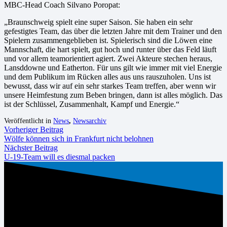
MBC-Head Coach Silvano Poropat:
„Braunschweig spielt eine super Saison. Sie haben ein sehr
gefestigtes Team, das über die letzten Jahre mit dem Trainer und den
Spielern zusammengeblieben ist. Spielerisch sind die Löwen eine
Mannschaft, die hart spielt, gut hoch und runter über das Feld läuft
und vor allem teamorientiert agiert. Zwei Akteure stechen heraus,
Lansddowne und Eatherton. Für uns gilt wie immer mit viel Energie
und dem Publikum im Rücken alles aus uns rauszuholen. Uns ist
bewusst, dass wir auf ein sehr starkes Team treffen, aber wenn wir
unsere Heimfestung zum Beben bringen, dann ist alles möglich. Das
ist der Schlüssel, Zusammenhalt, Kampf und Energie.“
Veröffentlicht in
News
,
Newsarchiv
Vorheriger Beitrag
Wölfe können sich in Frankfurt nicht belohnen
Nächster Beitrag
U-19-Team will es diesmal packen