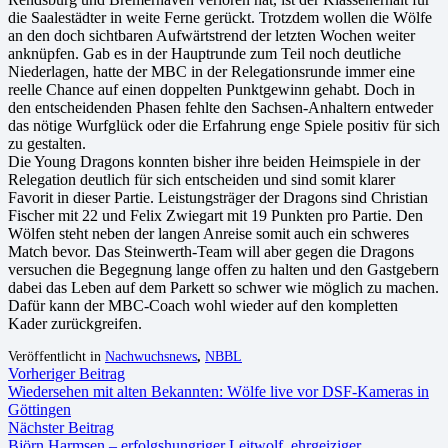
die Saalestädter in weite Ferne gerückt. Trotzdem wollen die Wölfe
an den doch sichtbaren Aufwärtstrend der letzten Wochen weiter
anknüpfen. Gab es in der Hauptrunde zum Teil noch deutliche
Niederlagen, hatte der MBC in der Relegationsrunde immer eine
reelle Chance auf einen doppelten Punktgewinn gehabt. Doch in
den entscheidenden Phasen fehlte den Sachsen-Anhaltern entweder
das nötige Wurfglück oder die Erfahrung enge Spiele positiv für sich
zu gestalten.
Die Young Dragons konnten bisher ihre beiden Heimspiele in der
Relegation deutlich für sich entscheiden und sind somit klarer
Favorit in dieser Partie. Leistungsträger der Dragons sind Christian
Fischer mit 22 und Felix Zwiegart mit 19 Punkten pro Partie. Den
Wölfen steht neben der langen Anreise somit auch ein schweres
Match bevor. Das Steinwerth-Team will aber gegen die Dragons
versuchen die Begegnung lange offen zu halten und den Gastgebern
dabei das Leben auf dem Parkett so schwer wie möglich zu machen.
Dafür kann der MBC-Coach wohl wieder auf den kompletten
Kader zurückgreifen.
Veröffentlicht in
Nachwuchsnews
,
NBBL
Vorheriger Beitrag
Wiedersehen mit alten Bekannten: Wölfe live vor DSF-Kameras in
Göttingen
Nächster Beitrag
Björn Harmsen – erfolgshungriger Leitwolf, ehrgeiziger