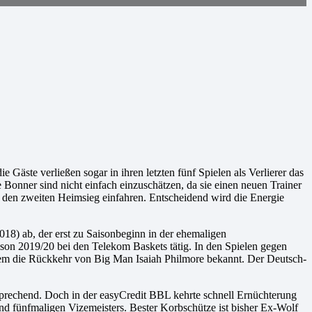
äste verließen sogar in ihren letzten fünf Spielen als Verlierer das
e Bonner sind nicht einfach einzuschätzen, da sie einen neuen Trainer
d den zweiten Heimsieg einfahren. Entscheidend wird die Energie
18) ab, der erst zu Saisonbeginn in der ehemaligen
aison 2019/20 bei den Telekom Baskets tätig. In den Spielen gegen
udem die Rückkehr von Big Man Isaiah Philmore bekannt. Der Deutsch-
rechend. Doch in der easyCredit BBL kehrte schnell Ernüchterung
und fünfmaligen Vizemeisters. Bester Korbschütze ist bisher Ex-Wolf