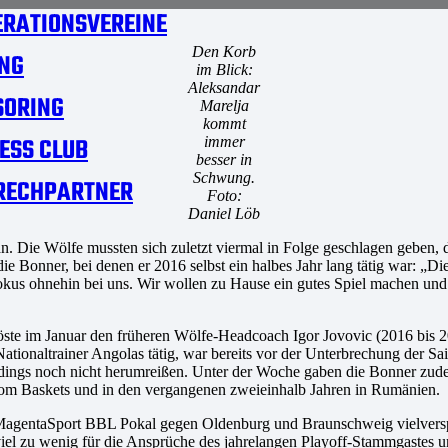
RATIONSVEREINE
Den Korb
NG
im Blick:
Aleksandar
SORING
Marelja
kommt
ESS CLUB
immer
besser in
Schwung.
RECHPARTNER
Foto:
Daniel Löb
ie Wölfe mussten sich zuletzt viermal in Folge geschlagen geben, die G
e Bonner, bei denen er 2016 selbst ein halbes Jahr lang tätig war: „Di
Fokus ohnehin bei uns. Wir wollen zu Hause ein gutes Spiel machen un
ste im Januar den früheren Wölfe-Headcoach Igor Jovovic (2016 bis 20
Nationaltrainer Angolas tätig, war bereits vor der Unterbrechung der S
lerdings noch nicht herumreißen. Unter der Woche gaben die Bonner z
kom Baskets und in den vergangenen zweieinhalb Jahren in Rumänien.
m MagentaSport BBL Pokal gegen Oldenburg und Braunschweig vielversp
– viel zu wenig für die Ansprüche des jahrelangen Playoff-Stammgastes 