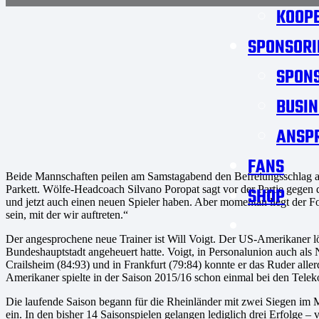
KOOPE
SPONSORI
SPON
BUSIN
ANSP
FANS
Beide Mannschaften peilen am Samstagabend den Befreiungsschlag an. D
Parkett. Wölfe-Headcoach Silvano Poropat sagt vor der Partie gegen di
SHOP
und jetzt auch einen neuen Spieler haben. Aber momentan liegt der 
sein, mit der wir auftreten.“
Der angesprochene neue Trainer ist Will Voigt. Der US-Amerikaner lö
Bundeshauptstadt angeheuert hatte. Voigt, in Personalunion auch als 
Crailsheim (84:93) und in Frankfurt (79:84) konnte er das Ruder al
Amerikaner spielte in der Saison 2015/16 schon einmal bei den Tele
Die laufende Saison begann für die Rheinländer mit zwei Siegen i
ein. In den bisher 14 Saisonspielen gelangen lediglich drei Erfolge 