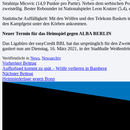
Strahinja Micovic (14,9 Punkte pro Partie). Neben dem serbischen Po
zweistellig. Bester Rebounder ist Nationalspieler Leon Kratzer (5,4),
Statistische Auffälligkeit: Mit den Wölfen und den Telekom Baskets
den Kampfgeist unter den Körben ankommen.
Neuer Termin für das Heimspiel gegen ALBA BERLIN
Das Ligabüro der easyCredit BBL hat das ursprünglich für den Zwei
gastiert nun am Dienstag, 16. März 2021, in der Stadthalle Weißenfel
Veröffentlicht in
News
,
Newsarchiv
Vorheriger Beitrag
Aufholjagd kommt zu spät – Wölfe verlieren in Bamberg
Nächster Beitrag
Heimniederlage gegen Bonn