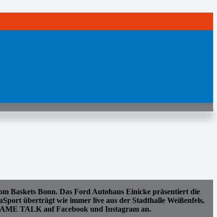
 Baskets Bonn. Das Ford Autohaus Einicke präsentiert die
aSport überträgt wie immer live aus der Stadthalle Weißenfels,
E GAME TALK auf Facebook und Instagram an.