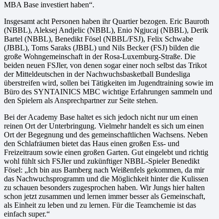
MBA Base investiert haben“.
Insgesamt acht Personen haben ihr Quartier bezogen. Eric Bauroth
(NBBL), Aleksej Andjelic (NBBL), Enio Ngjucaj (NBBL), Derik
Bartel (NBBL), Benedikt Fösel (NBBL/FSJ), Felix Schwabe
(JBBL), Toms Saraks (JBBL) und Nils Becker (FSJ) bilden die
große Wohngemeinschaft in der Rosa-Luxemburg-Straße. Die
beiden neuen FSJler, von denen sogar einer noch selbst das Trikot
der Mitteldeutschen in der Nachwuchsbasketball Bundesliga
überstreifen wird, sollen bei Tätigkeiten im Jugendtraining sowie im
Büro des SYNTAINICS MBC wichtige Erfahrungen sammeln und
den Spielern als Ansprechpartner zur Seite stehen.
Bei der Academy Base haltet es sich jedoch nicht nur um einen
reinen Ort der Unterbringung. Vielmehr handelt es sich um einen
Ort der Begegnung und des gemeinschaftlichen Wachsens. Neben
den Schlafräumen bietet das Haus einen großen Ess- und
Freizeitraum sowie einen großen Garten. Gut eingelebt und richtig
wohl fühlt sich FSJler und zukünftiger NBBL-Spieler Benedikt
Fösel: „Ich bin aus Bamberg nach Weißenfels gekommen, da mir
das Nachwuchsprogramm und die Möglichkeit hinter die Kulissen
zu schauen besonders zugesprochen haben. Wir Jungs hier halten
schon jetzt zusammen und lernen immer besser als Gemeinschaft,
als Einheit zu leben und zu lernen. Für die Teamchemie ist das
einfach super.“