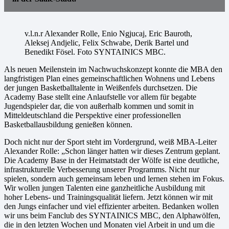
v.l.n.r Alexander Rolle, Enio Ngjucaj, Eric Bauroth,
Aleksej Andjelic, Felix Schwabe, Derik Bartel und
Benedikt Fösel. Foto SYNTAINICS MBC.
Als neuen Meilenstein im Nachwuchskonzept konnte die MBA den
langfristigen Plan eines gemeinschaftlichen Wohnens und Lebens
der jungen Basketballtalente in Weißenfels durchsetzen. Die
Academy Base stellt eine Anlaufstelle vor allem für begabte
Jugendspieler dar, die von außerhalb kommen und somit in
Mitteldeutschland die Perspektive einer professionellen
Basketballausbildung genießen können.
Doch nicht nur der Sport steht im Vordergrund, weiß MBA-Leiter
Alexander Rolle: „Schon länger hatten wir dieses Zentrum geplant.
Die Academy Base in der Heimatstadt der Wölfe ist eine deutliche,
infrastrukturelle Verbesserung unserer Programms. Nicht nur
spielen, sondern auch gemeinsam leben und lernen stehen im Fokus.
Wir wollen jungen Talenten eine ganzheitliche Ausbildung mit
hoher Lebens- und Trainingsqualität liefern. Jetzt können wir mit
den Jungs einfacher und viel effizienter arbeiten. Bedanken wollen
wir uns beim Fanclub des SYNTAINICS MBC, den Alphawölfen,
die in den letzten Wochen und Monaten viel Arbeit in und um die