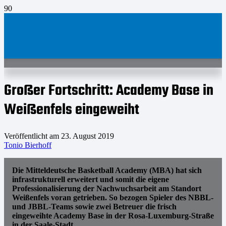
Großer Fortschritt: Academy Base in
Weißenfels eingeweiht
Veröffentlicht am
23. August 2019
Tonio Bierhoff
Die Mitteldeutsche Basketball Academy (MBA) hat sich
infrastrukturell erweitert und somit die eigene
Professionalisierung der Nachwuchsarbeit am Standort
Weißenfels voran getrieben. So bezogen Spieler des NBBL-
und JBBL-Teams sowie zwei Betreuer die frisch
eingeweihte Academy Base in der Rosa-Luxemburg-Straße
in der Saale-Stadt.