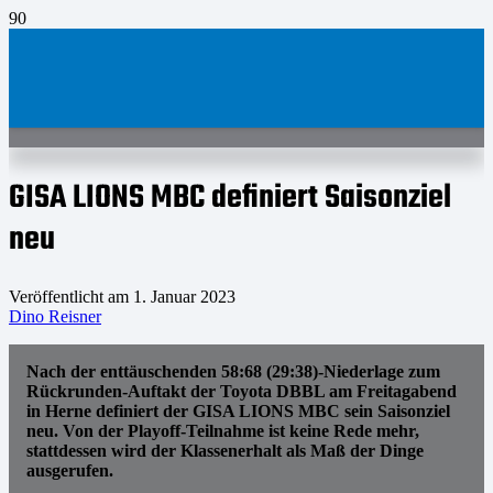
GISA LIONS MBC definiert Saisonziel
neu
Veröffentlicht am
1. Januar 2023
Dino Reisner
Nach der enttäuschenden 58:68 (29:38)-Niederlage zum
Rückrunden-Auftakt der Toyota DBBL am Freitagabend
in Herne definiert der GISA LIONS MBC sein Saisonziel
neu. Von der Playoff-Teilnahme ist keine Rede mehr,
stattdessen wird der Klassenerhalt als Maß der Dinge
ausgerufen.