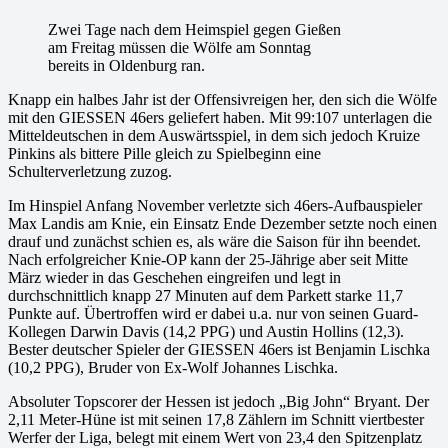
Zwei Tage nach dem Heimspiel gegen Gießen
am Freitag müssen die Wölfe am Sonntag
bereits in Oldenburg ran.
Knapp ein halbes Jahr ist der Offensivreigen her, den sich die Wölfe
mit den GIESSEN 46ers geliefert haben. Mit 99:107 unterlagen die
Mitteldeutschen in dem Auswärtsspiel, in dem sich jedoch Kruize
Pinkins als bittere Pille gleich zu Spielbeginn eine
Schulterverletzung zuzog.
Im Hinspiel Anfang November verletzte sich 46ers-Aufbauspieler
Max Landis am Knie, ein Einsatz Ende Dezember setzte noch einen
drauf und zunächst schien es, als wäre die Saison für ihn beendet.
Nach erfolgreicher Knie-OP kann der 25-Jährige aber seit Mitte
März wieder in das Geschehen eingreifen und legt in
durchschnittlich knapp 27 Minuten auf dem Parkett starke 11,7
Punkte auf. Übertroffen wird er dabei u.a. nur von seinen Guard-
Kollegen Darwin Davis (14,2 PPG) und Austin Hollins (12,3).
Bester deutscher Spieler der GIESSEN 46ers ist Benjamin Lischka
(10,2 PPG), Bruder von Ex-Wolf Johannes Lischka.
Absoluter Topscorer der Hessen ist jedoch „Big John“ Bryant. Der
2,11 Meter-Hüne ist mit seinen 17,8 Zählern im Schnitt viertbester
Werfer der Liga, belegt mit einem Wert von 23,4 den Spitzenplatz