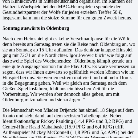
von Klinikclowns in Mitteldeutschland organisiert. Im Rahmen der
Halbzeit-Wurfspiele bei den MBC-Heimspielen spendete der
Gesundheitspartner der Wölfe für jeden erzielten Treffer 50 €,
insgesamt kam nun die stolze Summe für den guten Zweck heraus.
Sonntag auswärts in Oldenburg
Nach dem Heimspiel gibt es keine Verschnaufpause für die Wölfe,
denn bereits am Samstag treten sie die Reise nach Oldenburg an, wo
sie am Sonntag ab 15 Uhr auflaufen. Das denkbar knappe Hinspiel
ging mit 72:71 an die Nordlichter. Igor Jovovic blickt wie folgt auf
das zweite Spiel des Wochenendes: „Oldenburg kämpft gerade um
eine gute Ausgangsposition für die Play-Offs. Es wäre vermessen zu
sagen, dass wir ihnen auswärts so gefährlich werden können wie im
Hinspiel bei uns. Sie werden extrem motiviert und mit mehr Druck
in die Begegnung gehen. Weil wir gleich am Samstag nach dem
Gießen-Spiel losfahren, fehlt uns ein bisschen Zeit für die
Vorbereitung. Wir werden aber dennoch alles geben, um mit
Oldenburg mitzuhalten und sie zu ärgern.“
Die Mannschaft von Mladen Drijencic hat aktuell 18 Siege auf dem
Konto und steht damit auf dem sechsten Tabellenplatz. Neben
Identifikationsfigur Rickey Paulding (14,4 PPG und 3,2 RPG) und
Center-Hüne Rasid Mahalbasic (15,9 PPG und 6,4 RPG) trifft
Aufbauspieler Mickey McConnell (11,8 PPG und 5,4 APG) bei den
Nordlichtern am Häufigsten. Ex-Wolf Frantz Massenat kommt auf