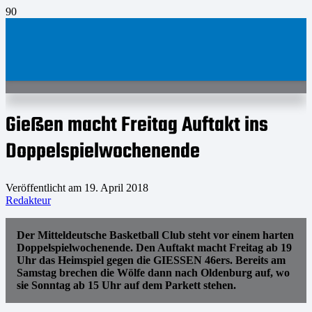
Gießen macht Freitag Auftakt ins
Doppelspielwochenende
Veröffentlicht am
19. April 2018
Redakteur
Der Mitteldeutsche Basketball Club steht vor einem harten
Doppelspielwochenende. Den Auftakt macht Freitag ab 19
Uhr das Heimspiel gegen die GIESSEN 46ers. Bereits am
Samstag brechen die Wölfe dann nach Oldenburg auf, wo
sie Sonntag ab 15 Uhr auf dem Parkett stehen.