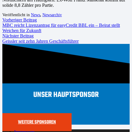
solide 8,8 Zähler pro Partie.
Veröffentlicht in
News
,
Newsarchiv
Vorheriger Beitrag
MBC reicht Lizenzantrag für easyCredit BBL ein – Beirat stellt
Weichen für Zukunft
Nächster Beitrag
Geissler seit zehn Jahren Geschäftsführer
UNSER HAUPTSPONSOR
WEITERE SPONSOREN
Impressum