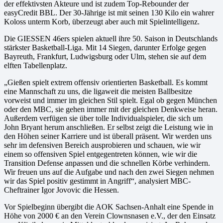
der effektivsten Akteure und ist zudem Top-Rebounder der
easyCredit BBL. Der 30-Jährige ist mit seinen 130 Kilo ein wahrer
Koloss unterm Korb, überzeugt aber auch mit Spielintelligenz.
Die GIESSEN 46ers spielen aktuell ihre 50. Saison in Deutschlands
stärkster Basketball-Liga. Mit 14 Siegen, darunter Erfolge gegen
Bayreuth, Frankfurt, Ludwigsburg oder Ulm, stehen sie auf dem
elften Tabellenplatz.
„Gießen spielt extrem offensiv orientierten Basketball. Es kommt
eine Mannschaft zu uns, die ligaweit die meisten Ballbesitze
vorweist und immer im gleichen Stil spielt. Egal ob gegen München
oder den MBC, sie gehen immer mit der gleichen Denkweise heran.
Außerdem verfügen sie über tolle Individualspieler, die sich um
John Bryant herum anschließen. Er selbst zeigt die Leistung wie in
den Höhen seiner Karriere und ist überall präsent. Wir werden uns
sehr im defensiven Bereich ausprobieren und schauen, wie wir
einem so offensiven Spiel entgegentreten können, wie wir die
Transition Defense anpassen und die schnellen Körbe verhindern.
Wir freuen uns auf die Aufgabe und nach den zwei Siegen nehmen
wir das Spiel positiv gestimmt in Angriff“, analysiert MBC-
Cheftrainer Igor Jovovic die Hessen.
Vor Spielbeginn übergibt die AOK Sachsen-Anhalt eine Spende in
Höhe von 2000 € an den Verein Clownsnasen e.V., der den Einsatz