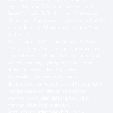
ungeschlagen vor „SKV Intering e.V.“ und den „S-
Baskets“ in Staffel B. Ebenfalls ohne Punktverlust
schlossen die „Energiemixer“ die Vorrunde in Staffel C
vor dem Team der „Schüco“ und den „Super Mario
Brothers“ ab.
Danach zeigten die Minis (ab Jahrgang 2002) des
MBC, trainiert von Mario Leuschner, ihr Können bei
einem internen Match. Die Zuschauer staunten nicht
schlecht über einige gelungene Spielzüge und
Dribbelkünste sowie den Ehrgeiz des
Basketballnachwuchses. Stolz schauten
Oberbürgermeister Robby Risch und Hallensprecher
Matthias Voss den Kindern zu, deren Söhne
unermüdlich um jeden Ball kämpften und so
manchen Ball im Korb versenkten.
Anschließend wurden gegen 15.30 Uhr die