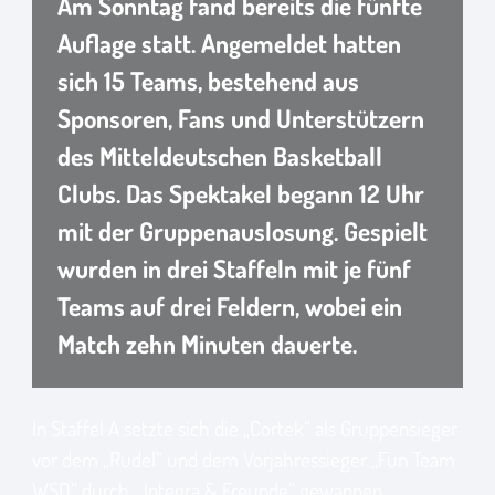
Am Sonntag fand bereits die fünfte
Auflage statt. Angemeldet hatten
sich 15 Teams, bestehend aus
Sponsoren, Fans und Unterstützern
des Mitteldeutschen Basketball
Clubs. Das Spektakel begann 12 Uhr
mit der Gruppenauslosung. Gespielt
wurden in drei Staffeln mit je fünf
Teams auf drei Feldern, wobei ein
Match zehn Minuten dauerte.
In Staffel A setzte sich die „Cortek“ als Gruppensieger
vor dem „Rudel“ und dem Vorjahressieger „Fun Team
WSD“ durch. „Integra & Freunde“ gewannen