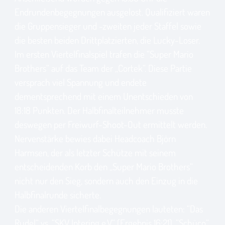
Endrundenbegegnungen ausgelost. Qualifiziert waren
die Gruppensieger und -zweiten jeder Staffel sowie
die besten beiden Drittplatzierten, die Lucky-Loser.
Im ersten Viertelfinalspiel trafen die “Super Mario
Brothers“ auf das Team der „Cortek“. Diese Partie
versprach viel Spannung und endete
dementsprechend mit einem Unentschieden von
18:18 Punkten. Der Halbfinalteilnehmer musste
deswegen per Freiwurf-Shoot-Out ermittelt werden.
Nervenstärke bewies dabei Headcoach Björn
Harmsen, der als letzter Schütze mit seinem
entscheidenden Korb den „Super Mario Brothers“
nicht nur den Sieg, sondern auch den Einzug in die
Halbfinalrunde sicherte.
Die anderen Viertelfinalbegegnungen lauteten: “Das
Rudel“ vs. “SKV Intering e.V.“ (Ergebnis 16:21), “Schüco“