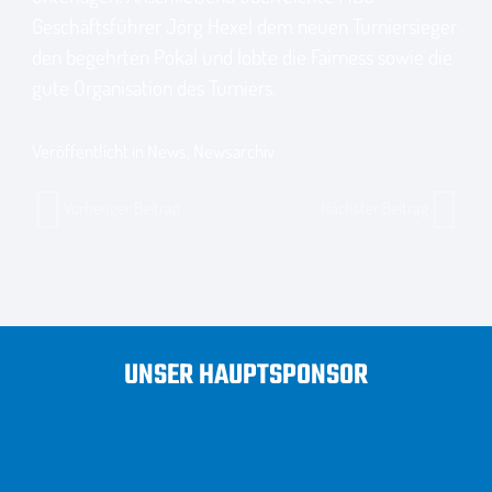
Geschäftsführer Jörg Hexel dem neuen Turniersieger
den begehrten Pokal und lobte die Fairness sowie die
gute Organisation des Turniers.
Veröffentlicht in
News
,
Newsarchiv
Vorheriger Beitrag
Nächster Beitrag
UNSER HAUPTSPONSOR