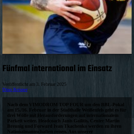
Fünfmal international im Einsatz
Veröffentlicht am
3. Februar 2025
Dino Reisner
Nach dem VIMODROM TOP FOUR um den BBL-Pokal
am 15./16. Februar in der Stadthalle Weißenfels geht es für
drei Wölfe mit Herausforderungen auf internationalem
Parkett weiter. Headcoach Janis Gailitis, Center Martin
Breunig und Forward Ivan Tkachenko werden zu ihren
Nationalmannschaften reisen. Aus unserer