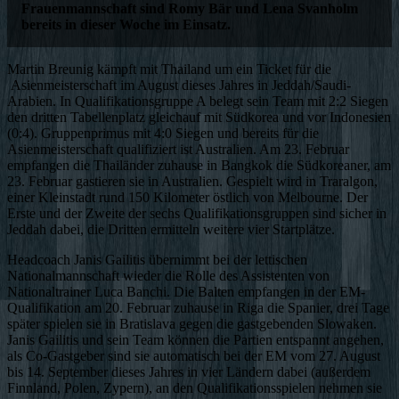
Frauenmannschaft sind Romy Bär und Lena Svanholm
bereits in dieser Woche im Einsatz.
Martin Breunig kämpft mit Thailand um ein Ticket für die
Asienmeisterschaft im August dieses Jahres in Jeddah/Saudi-
Arabien. In Qualifikationsgruppe A belegt sein Team mit 2:2 Siegen
den dritten Tabellenplatz gleichauf mit Südkorea und vor Indonesien
(0:4). Gruppenprimus mit 4:0 Siegen und bereits für die
Asienmeisterschaft qualifiziert ist Australien. Am 23. Februar
empfangen die Thailänder zuhause in Bangkok die Südkoreaner, am
23. Februar gastieren sie in Australien. Gespielt wird in Traralgon,
einer Kleinstadt rund 150 Kilometer östlich von Melbourne. Der
Erste und der Zweite der sechs Qualifikationsgruppen sind sicher in
Jeddah dabei, die Dritten ermitteln weitere vier Startplätze.
Headcoach Janis Gailitis übernimmt bei der lettischen
Nationalmannschaft wieder die Rolle des Assistenten von
Nationaltrainer Luca Banchi. Die Balten empfangen in der EM-
Qualifikation am 20. Februar zuhause in Riga die Spanier, drei Tage
später spielen sie in Bratislava gegen die gastgebenden Slowaken.
Janis Gailitis und sein Team können die Partien entspannt angehen,
als Co-Gastgeber sind sie automatisch bei der EM vom 27. August
bis 14. September dieses Jahres in vier Ländern dabei (außerdem
Finnland, Polen, Zypern), an den Qualifikationsspielen nehmen sie