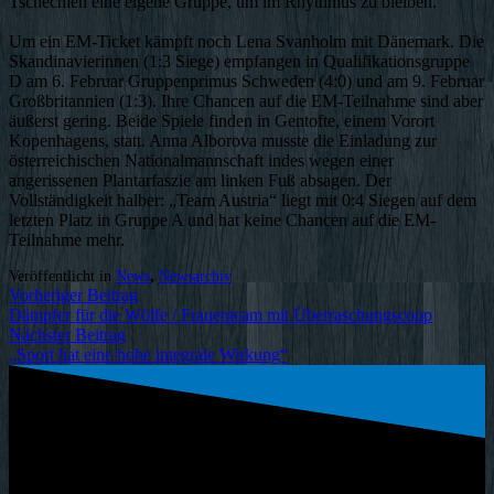
Tschechien eine eigene Gruppe, um im Rhythmus zu bleiben.
Um ein EM-Ticket kämpft noch Lena Svanholm mit Dänemark. Die
Skandinavierinnen (1:3 Siege) empfangen in Qualifikationsgruppe
D am 6. Februar Gruppenprimus Schweden (4:0) und am 9. Februar
Großbritannien (1:3). Ihre Chancen auf die EM-Teilnahme sind aber
äußerst gering. Beide Spiele finden in Gentofte, einem Vorort
Kopenhagens, statt. Anna Alborova musste die Einladung zur
österreichischen Nationalmannschaft indes wegen einer
angerissenen Plantarfaszie am linken Fuß absagen. Der
Vollständigkeit halber: „Team Austria“ liegt mit 0:4 Siegen auf dem
letzten Platz in Gruppe A und hat keine Chancen auf die EM-
Teilnahme mehr.
Veröffentlicht in
News
,
Newsarchiv
Vorheriger Beitrag
Dämpfer für die Wölfe / Frauenteam mit Überraschungscoup
Nächster Beitrag
„Sport hat eine hohe integrale Wirkung“