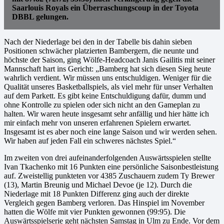
Saarlouis Royals ein Überraschungscoup in der Toyota
DBBL gelungen.
Nach der Niederlage bei den in der Tabelle bis dahin sieben
Positionen schwächer platzierten Bambergern, die neunte und
höchste der Saison, ging Wölfe-Headcoach Janis Gailitis mit seiner
Mannschaft hart ins Gericht: „Bamberg hat sich diesen Sieg heute
wahrlich verdient. Wir müssen uns entschuldigen. Weniger für die
Qualität unseres Basketballspiels, als viel mehr für unser Verhalten
auf dem Parkett. Es gibt keine Entschuldigung dafür, dumm und
ohne Kontrolle zu spielen oder sich nicht an den Gameplan zu
halten. Wir waren heute insgesamt sehr anfällig und hier hätte ich
mir einfach mehr von unseren erfahrenen Spielern erwartet.
Insgesamt ist es aber noch eine lange Saison und wir werden sehen.
Wir haben auf jeden Fall ein schweres nächstes Spiel.“
Im zweiten von drei aufeinanderfolgenden Auswärtsspielen stellte
Ivan Tkachenko mit 16 Punkten eine persönliche Saisonbestleistung
auf. Zweistellig punkteten vor 4385 Zuschauern zudem Ty Brewer
(13), Martin Breunig und Michael Devoe (je 12). Durch die
Niederlage mit 18 Punkten Differenz ging auch der direkte
Vergleich gegen Bamberg verloren. Das Hinspiel im November
hatten die Wölfe mit vier Punkten gewonnen (99:95). Die
Auswärtsspielserie geht nächsten Samstag in Ulm zu Ende. Vor dem