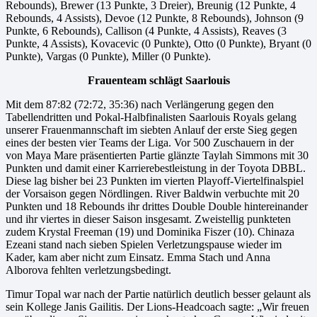
Rebounds), Brewer (13 Punkte, 3 Dreier), Breunig (12 Punkte, 4
Rebounds, 4 Assists), Devoe (12 Punkte, 8 Rebounds), Johnson (9
Punkte, 6 Rebounds), Callison (4 Punkte, 4 Assists), Reaves (3
Punkte, 4 Assists), Kovacevic (0 Punkte), Otto (0 Punkte), Bryant (0
Punkte), Vargas (0 Punkte), Miller (0 Punkte).
Frauenteam schlägt Saarlouis
Mit dem 87:82 (72:72, 35:36) nach Verlängerung gegen den
Tabellendritten und Pokal-Halbfinalisten Saarlouis Royals gelang
unserer Frauenmannschaft im siebten Anlauf der erste Sieg gegen
eines der besten vier Teams der Liga. Vor 500 Zuschauern in der
von Maya Mare präsentierten Partie glänzte Taylah Simmons mit 30
Punkten und damit einer Karrierebestleistung in der Toyota DBBL.
Diese lag bisher bei 23 Punkten im vierten Playoff-Viertelfinalspiel
der Vorsaison gegen Nördlingen. River Baldwin verbuchte mit 20
Punkten und 18 Rebounds ihr drittes Double Double hintereinander
und ihr viertes in dieser Saison insgesamt. Zweistellig punkteten
zudem Krystal Freeman (19) und Dominika Fiszer (10). Chinaza
Ezeani stand nach sieben Spielen Verletzungspause wieder im
Kader, kam aber nicht zum Einsatz. Emma Stach und Anna
Alborova fehlten verletzungsbedingt.
Timur Topal war nach der Partie natürlich deutlich besser gelaunt als
sein Kollege Janis Gailitis. Der Lions-Headcoach sagte: „Wir freuen