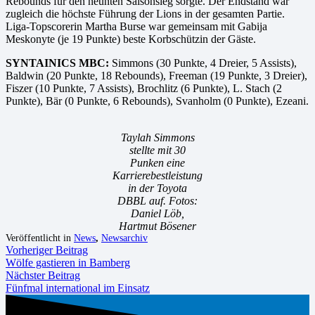
Rebounds für den neunten Saisonsieg sorgte. Der Endstand war
zugleich die höchste Führung der Lions in der gesamten Partie.
Liga-Topscorerin Martha Burse war gemeinsam mit Gabija
Meskonyte (je 19 Punkte) beste Korbschützin der Gäste.
SYNTAINICS MBC:
Simmons (30 Punkte, 4 Dreier, 5 Assists),
Baldwin (20 Punkte, 18 Rebounds), Freeman (19 Punkte, 3 Dreier),
Fiszer (10 Punkte, 7 Assists), Brochlitz (6 Punkte), L. Stach (2
Punkte), Bär (0 Punkte, 6 Rebounds), Svanholm (0 Punkte), Ezeani.
Taylah Simmons
stellte mit 30
Punken eine
Karrierebestleistung
in der Toyota
DBBL auf. Fotos:
Daniel Löb,
Hartmut Bösener
Veröffentlicht in
News
,
Newsarchiv
Vorheriger Beitrag
Wölfe gastieren in Bamberg
Nächster Beitrag
Fünfmal international im Einsatz