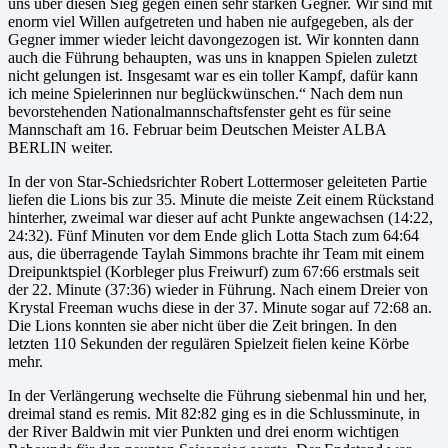
uns über diesen Sieg gegen einen sehr starken Gegner. Wir sind mit
enorm viel Willen aufgetreten und haben nie aufgegeben, als der
Gegner immer wieder leicht davongezogen ist. Wir konnten dann
auch die Führung behaupten, was uns in knappen Spielen zuletzt
nicht gelungen ist. Insgesamt war es ein toller Kampf, dafür kann
ich meine Spielerinnen nur beglückwünschen.“ Nach dem nun
bevorstehenden Nationalmannschaftsfenster geht es für seine
Mannschaft am 16. Februar beim Deutschen Meister ALBA
BERLIN weiter.
In der von Star-Schiedsrichter Robert Lottermoser geleiteten Partie
liefen die Lions bis zur 35. Minute die meiste Zeit einem Rückstand
hinterher, zweimal war dieser auf acht Punkte angewachsen (14:22,
24:32). Fünf Minuten vor dem Ende glich Lotta Stach zum 64:64
aus, die überragende Taylah Simmons brachte ihr Team mit einem
Dreipunktspiel (Korbleger plus Freiwurf) zum 67:66 erstmals seit
der 22. Minute (37:36) wieder in Führung. Nach einem Dreier von
Krystal Freeman wuchs diese in der 37. Minute sogar auf 72:68 an.
Die Lions konnten sie aber nicht über die Zeit bringen. In den
letzten 110 Sekunden der regulären Spielzeit fielen keine Körbe
mehr.
In der Verlängerung wechselte die Führung siebenmal hin und her,
dreimal stand es remis. Mit 82:82 ging es in die Schlussminute, in
der River Baldwin mit vier Punkten und drei enorm wichtigen