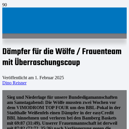
Dämpfer für die Wölfe / Frauenteam
mit Überraschungscoup
Veröffentlicht am
1. Februar 2025
Dino Reisner
Sieg und Niederlage für unsere Bundesligamannschaften
am Samstagabend: Die Wölfe mussten zwei Wochen vor
dem VIMODROM TOP FOUR um den BBL-Pokal in der
Stadthalle Weißenfels einen Dämpfer in der easyCredit
BBL hinnehmen und verloren bei den Bamberg Baskets
mit 69:87 (31:49). Unserer Frauenmannschaft ist derweil
mit 87:82 (72:72, 35:36) nach Verlängerung gegen die