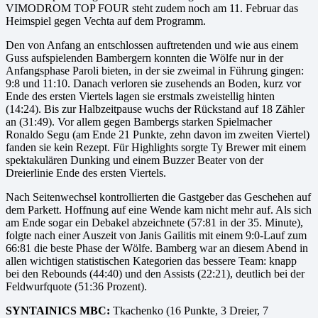
VIMODROM TOP FOUR steht zudem noch am 11. Februar das
Heimspiel gegen Vechta auf dem Programm.
Den von Anfang an entschlossen auftretenden und wie aus einem
Guss aufspielenden Bambergern konnten die Wölfe nur in der
Anfangsphase Paroli bieten, in der sie zweimal in Führung gingen:
9:8 und 11:10. Danach verloren sie zusehends an Boden, kurz vor
Ende des ersten Viertels lagen sie erstmals zweistellig hinten
(14:24). Bis zur Halbzeitpause wuchs der Rückstand auf 18 Zähler
an (31:49). Vor allem gegen Bambergs starken Spielmacher
Ronaldo Segu (am Ende 21 Punkte, zehn davon im zweiten Viertel)
fanden sie kein Rezept. Für Highlights sorgte Ty Brewer mit einem
spektakulären Dunking und einem Buzzer Beater von der
Dreierlinie Ende des ersten Viertels.
Nach Seitenwechsel kontrollierten die Gastgeber das Geschehen auf
dem Parkett. Hoffnung auf eine Wende kam nicht mehr auf. Als sich
am Ende sogar ein Debakel abzeichnete (57:81 in der 35. Minute),
folgte nach einer Auszeit von Janis Gailitis mit einem 9:0-Lauf zum
66:81 die beste Phase der Wölfe. Bamberg war an diesem Abend in
allen wichtigen statistischen Kategorien das bessere Team: knapp
bei den Rebounds (44:40) und den Assists (22:21), deutlich bei der
Feldwurfquote (51:36 Prozent).
SYNTAINICS MBC:
Tkachenko (16 Punkte, 3 Dreier, 7