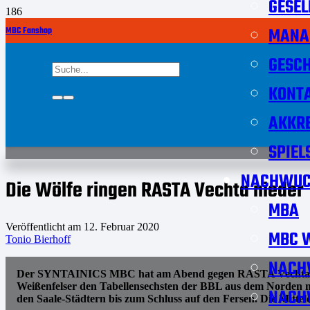
GESEL
MANA
MBC Fanshop
GESCH
KONT
AKKRE
SPIEL
NACHWUC
Die Wölfe ringen RASTA Vechta nieder
MBA
Veröffentlicht am
12. Februar 2020
MBC W
Tonio Bierhoff
NACH
Der SYNTAINICS MBC hat am Abend gegen RASTA Vechta einen
Weißenfelser den Tabellensechsten der BBL aus dem Norden mit
NACH
den Saale-Städtern bis zum Schluss auf den Fersen. Die Mitte