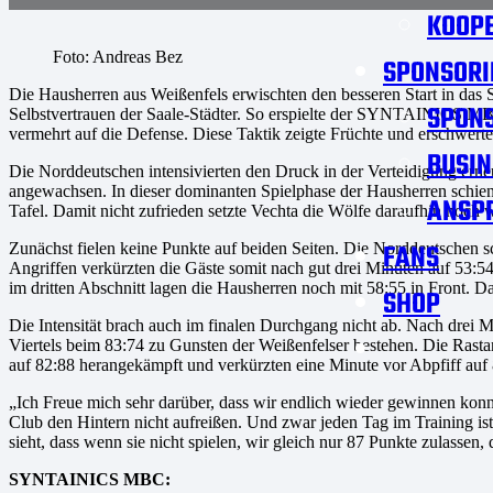
KOOPE
Foto: Andreas Bez
SPONSORI
Die Hausherren aus Weißenfels erwischten den besseren Start in das 
SPON
Selbstvertrauen der Saale-Städter. So erspielte der SYNTAINICS MBC z
vermehrt auf die Defense. Diese Taktik zeigte Früchte und erschwert
BUSIN
Die Norddeutschen intensivierten den Druck in der Verteidigung erneu
angewachsen. In dieser dominanten Spielphase der Hausherren schiene
ANSP
Tafel. Damit nicht zufrieden setzte Vechta die Wölfe daraufhin noch w
FANS
Zunächst fielen keine Punkte auf beiden Seiten. Die Norddeutschen sc
Angriffen verkürzten die Gäste somit nach gut drei Minuten auf 53:
im dritten Abschnitt lagen die Hausherren noch mit 58:55 in Front. 
SHOP
Die Intensität brach auch im finalen Durchgang nicht ab. Nach drei M
Viertels beim 83:74 zu Gunsten der Weißenfelser bestehen. Die Rasta
auf 82:88 herangekämpft und verkürzten eine Minute vor Abpfiff auf 
„Ich Freue mich sehr darüber, dass wir endlich wieder gewinnen konnt
Club den Hintern nicht aufreißen. Und zwar jeden Tag im Training ist 
sieht, dass wenn sie nicht spielen, wir gleich nur 87 Punkte zulass
SYNTAINICS MBC: