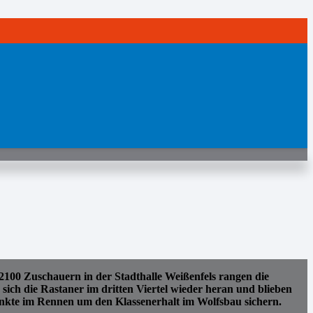
0 Zuschauern in der Stadthalle Weißenfels rangen die
ich die Rastaner im dritten Viertel wieder heran und blieben
Punkte im Rennen um den Klassenerhalt im Wolfsbau sichern.