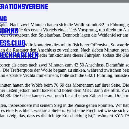
RATIONSVEREINE
NG
Spiel. Nach zwei Minuten hatten sich die Wölfe so mit 8:2 in Führung
SORING
ur Hälfte des ersten Viertels einen 11:6 Vorsprung, um direkt im Ansc
e den Gastgebern den Spielaufbau. Dennoch lagen die Weißenfelser am 
ESS CLUB
t, doch die Wölfe konterten dies mit treffsicherer Offensive. So war d
n die Rastaner den Anschluss zu verlieren. Nach sieben Minuten prang
RECHPARTNER
eiter unter Druck. Wieder funktionierte dieser Fahrplan, sodass die Gä
orten als erstes nach zwei Minuten zum 43:50 Anschluss. Daraufhin sch
54. Die Trefferquote der Wölfe begann zu sinken, während zwischen be
Dann erstarkte Vechta immer mehr, holte sich die 63:61 Führung, musste
inuten hatten die Wölfe beim 78:69 das Momentum auf ihrer Seite. Die 
ner ließen jedoch nicht locker und boten dem MBC dann die Stirn. Zwei
84:88. Die Gäste kamen zwar noch bis auf einen Zähler heran. Doch mi
en, insbesondere mit seinem Sieg in die Pause gehen konnten. Wir haben
es eine Frechheit, was sie abliefern. Es ist eine Frechheit wie sie sic
en, dann zeigt das, dass es die richtige Entscheidung ist,“ resümier