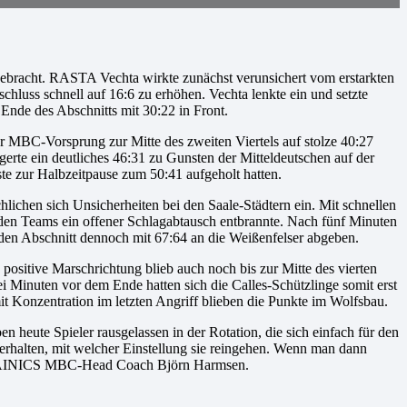
 gebracht. RASTA Vechta wirkte zunächst verunsichert vom erstarkten
hluss schnell auf 16:6 zu erhöhen. Vechta lenkte ein und setzte
Ende des Abschnitts mit 30:22 in Front.
er MBC-Vorsprung zur Mitte des zweiten Viertels auf stolze 40:27
erte ein deutliches 46:31 zu Gunsten der Mitteldeutschen auf der
ste zur Halbzeitpause zum 50:41 aufgeholt hatten.
lichen sich Unsicherheiten bei den Saale-Städtern ein. Mit schnellen
iden Teams ein offener Schlagabtausch entbrannte. Nach fünf Minuten
 den Abschnitt dennoch mit 67:64 an die Weißenfelser abgeben.
positive Marschrichtung blieb auch noch bis zur Mitte des vierten
 Minuten vor dem Ende hatten sich die Calles-Schützlinge somit erst
t Konzentration im letzten Angriff blieben die Punkte im Wolfsbau.
 heute Spieler rausgelassen in der Rotation, die sich einfach für den
h verhalten, mit welcher Einstellung sie reingehen. Wenn man dann
t SYNTAINICS MBC-Head Coach Björn Harmsen.