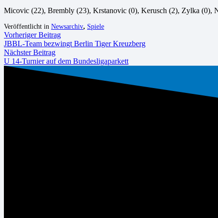
Micovic (22), Brembly (23), Krstanovic (0), Kerusch (2), Zylka (0),
Veröffentlicht in
Newsarchiv
,
Spiele
Vorheriger Beitrag
JBBL-Team bezwingt Berlin Tiger Kreuzberg
Nächster Beitrag
U 14-Turnier auf dem Bundesligaparkett