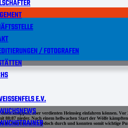
LSCHAFTER
GEMENT
ÄFTSSTELLE
AKT
DITIERUNGEN / FOTOGRAFEN
STÄTTEN
HS
EISSENFELS E.V.
WUCHSNEWS
 knappen, aber verdienten Heimsieg einfahren können. Vor 210
 88:87 nieder. Nach einem hellwachen Start der Wölfe kämpften s
WUCHSTRAINER
ldeutschen bissen sich jedoch durch und konnten somit wichtige 