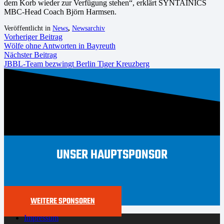
dem Korb wieder zur Verfügung stehen“, erklärt SYNTAINICS
MBC-Head Coach Björn Harmsen.
Veröffentlicht in
News
,
Newsarchiv
Vorheriger Beitrag
Wölfe ohne Antworten in Bayreuth
Nächster Beitrag
JBBL-Team bezwingt Berlin Tiger Kreuzberg
UNSER HAUPTSPONSOR
WEITERE SPONSOREN
Impressum