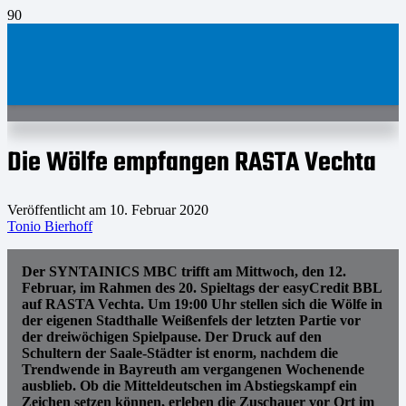
Die Wölfe empfangen RASTA Vechta
Veröffentlicht am
10. Februar 2020
Tonio Bierhoff
Der SYNTAINICS MBC trifft am Mittwoch, den 12.
Februar, im Rahmen des 20. Spieltags der easyCredit BBL
auf RASTA Vechta. Um 19:00 Uhr stellen sich die Wölfe in
der eigenen Stadthalle Weißenfels der letzten Partie vor
der dreiwöchigen Spielpause. Der Druck auf den
Schultern der Saale-Städter ist enorm, nachdem die
Trendwende in Bayreuth am vergangenen Wochenende
ausblieb. Ob die Mitteldeutschen im Abstiegskampf ein
Zeichen setzen können, erleben die Zuschauer vor Ort im