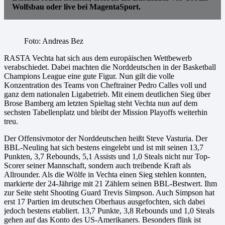
Wolfsbau oder live bei MagentaSport.
Foto: Andreas Bez
RASTA Vechta hat sich aus dem europäischen Wettbewerb
verabschiedet. Dabei machten die Norddeutschen in der Basketball
Champions League eine gute Figur. Nun gilt die volle
Konzentration des Teams von Cheftrainer Pedro Calles voll und
ganz dem nationalen Ligabetrieb. Mit einem deutlichen Sieg über
Brose Bamberg am letzten Spieltag steht Vechta nun auf dem
sechsten Tabellenplatz und bleibt der Mission Playoffs weiterhin
treu.
Der Offensivmotor der Norddeutschen heißt Steve Vasturia. Der
BBL-Neuling hat sich bestens eingelebt und ist mit seinen 13,7
Punkten, 3,7 Rebounds, 5,1 Assists und 1,0 Steals nicht nur Top-
Scorer seiner Mannschaft, sondern auch treibende Kraft als
Allrounder. Als die Wölfe in Vechta einen Sieg stehlen konnten,
markierte der 24-Jährige mit 21 Zählern seinen BBL-Bestwert. Ihm
zur Seite steht Shooting Guard Trevis Simpson. Auch Simpson hat
erst 17 Partien im deutschen Oberhaus ausgefochten, sich dabei
jedoch bestens etabliert. 13,7 Punkte, 3,8 Rebounds und 1,0 Steals
gehen auf das Konto des US-Amerikaners. Besonders flink ist