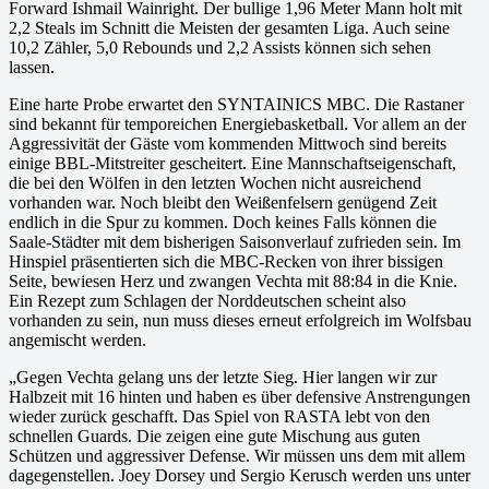
Forward Ishmail Wainright. Der bullige 1,96 Meter Mann holt mit
2,2 Steals im Schnitt die Meisten der gesamten Liga. Auch seine
10,2 Zähler, 5,0 Rebounds und 2,2 Assists können sich sehen
lassen.
Eine harte Probe erwartet den SYNTAINICS MBC. Die Rastaner
sind bekannt für temporeichen Energiebasketball. Vor allem an der
Aggressivität der Gäste vom kommenden Mittwoch sind bereits
einige BBL-Mitstreiter gescheitert. Eine Mannschaftseigenschaft,
die bei den Wölfen in den letzten Wochen nicht ausreichend
vorhanden war. Noch bleibt den Weißenfelsern genügend Zeit
endlich in die Spur zu kommen. Doch keines Falls können die
Saale-Städter mit dem bisherigen Saisonverlauf zufrieden sein. Im
Hinspiel präsentierten sich die MBC-Recken von ihrer bissigen
Seite, bewiesen Herz und zwangen Vechta mit 88:84 in die Knie.
Ein Rezept zum Schlagen der Norddeutschen scheint also
vorhanden zu sein, nun muss dieses erneut erfolgreich im Wolfsbau
angemischt werden.
„Gegen Vechta gelang uns der letzte Sieg. Hier langen wir zur
Halbzeit mit 16 hinten und haben es über defensive Anstrengungen
wieder zurück geschafft. Das Spiel von RASTA lebt von den
schnellen Guards. Die zeigen eine gute Mischung aus guten
Schützen und aggressiver Defense. Wir müssen uns dem mit allem
dagegenstellen. Joey Dorsey und Sergio Kerusch werden uns unter