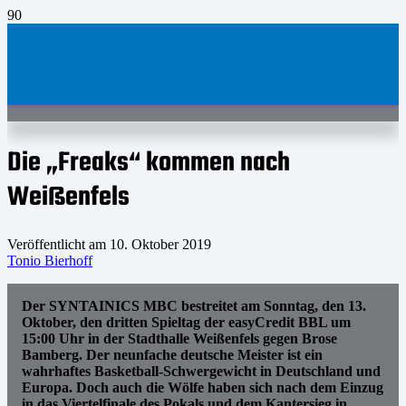
Die „Freaks“ kommen nach
Weißenfels
Veröffentlicht am
10. Oktober 2019
Tonio Bierhoff
Der SYNTAINICS MBC bestreitet am Sonntag, den 13.
Oktober, den dritten Spieltag der easyCredit BBL um
15:00 Uhr in der Stadthalle Weißenfels gegen Brose
Bamberg. Der neunfache deutsche Meister ist ein
wahrhaftes Basketball-Schwergewicht in Deutschland und
Europa. Doch auch die Wölfe haben sich nach dem Einzug
in das Viertelfinale des Pokals und dem Kantersieg in