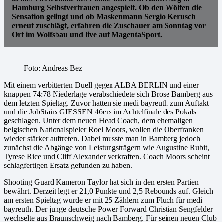
Hamburg Selbstvertrauen angespielt. Ob den Wölfen die
Sensation gelingt und ob Maskenmann Sergio Kerusch
erneut zuschlägt, erfahren die Zuschauer am Sonntag vor
Ort im Wolfsbau und live auf MagentaSport.
Foto: Andreas Bez
Mit einem verbitterten Duell gegen ALBA BERLIN und einer
knappen 74:78 Niederlage verabschiedete sich Brose Bamberg aus
dem letzten Spieltag. Zuvor hatten sie medi bayreuth zum Auftakt
und die JobStairs GIESSEN 46ers im Achtelfinale des Pokals
geschlagen. Unter dem neuen Head Coach, dem ehemaligen
belgischen Nationalspieler Roel Moors, wollen die Oberfranken
wieder stärker auftreten. Dabei musste man in Bamberg jedoch
zunächst die Abgänge von Leistungsträgern wie Augustine Rubit,
Tyrese Rice und Cliff Alexander verkraften. Coach Moors scheint
schlagfertigen Ersatz gefunden zu haben.
Shooting Guard Kameron Taylor hat sich in den ersten Partien
bewährt. Derzeit legt er 21,0 Punkte und 2,5 Rebounds auf. Gleich
am ersten Spieltag wurde er mit 25 Zählern zum Fluch für medi
bayreuth. Der junge deutsche Power Forward Christian Sengfelder
wechselte aus Braunschweig nach Bamberg. Für seinen neuen Club