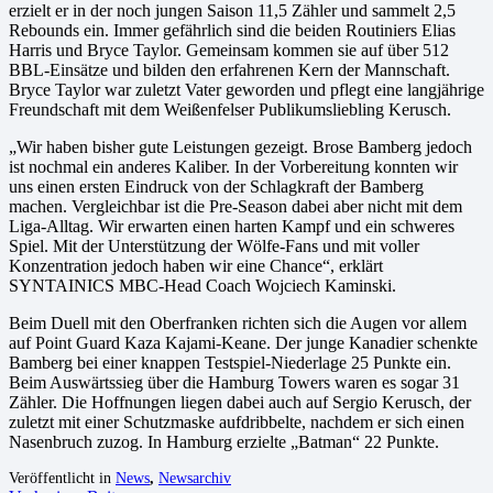
erzielt er in der noch jungen Saison 11,5 Zähler und sammelt 2,5
Rebounds ein. Immer gefährlich sind die beiden Routiniers Elias
Harris und Bryce Taylor. Gemeinsam kommen sie auf über 512
BBL-Einsätze und bilden den erfahrenen Kern der Mannschaft.
Bryce Taylor war zuletzt Vater geworden und pflegt eine langjährige
Freundschaft mit dem Weißenfelser Publikumsliebling Kerusch.
„Wir haben bisher gute Leistungen gezeigt. Brose Bamberg jedoch
ist nochmal ein anderes Kaliber. In der Vorbereitung konnten wir
uns einen ersten Eindruck von der Schlagkraft der Bamberg
machen. Vergleichbar ist die Pre-Season dabei aber nicht mit dem
Liga-Alltag. Wir erwarten einen harten Kampf und ein schweres
Spiel. Mit der Unterstützung der Wölfe-Fans und mit voller
Konzentration jedoch haben wir eine Chance“, erklärt
SYNTAINICS MBC-Head Coach Wojciech Kaminski.
Beim Duell mit den Oberfranken richten sich die Augen vor allem
auf Point Guard Kaza Kajami-Keane. Der junge Kanadier schenkte
Bamberg bei einer knappen Testspiel-Niederlage 25 Punkte ein.
Beim Auswärtssieg über die Hamburg Towers waren es sogar 31
Zähler. Die Hoffnungen liegen dabei auch auf Sergio Kerusch, der
zuletzt mit einer Schutzmaske aufdribbelte, nachdem er sich einen
Nasenbruch zuzog. In Hamburg erzielte „Batman“ 22 Punkte.
Veröffentlicht in
News
,
Newsarchiv