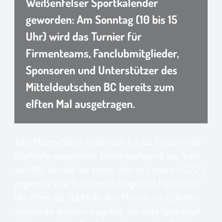
Weißenfelser Sportkalender
geworden: Am Sonntag (10 bis 15
Uhr) wird das Turnier für
Firmenteams, Fanclubmitglieder,
Sponsoren und Unterstützer des
Mitteldeutschen BC bereits zum
elften Mal ausgetragen.
Zehn Mannschaften haben sich für das Turnier in der
Stadthalle angemeldet. Titelverteidiger ist das Team
von DHL, das sich vor einem Jahr im Finale mit 27:23
gegen das WSD Fun Team durchgesetzt hatte. Um 9
Uhr öffnet die Stadthalle ihre Pforten, um 9.30 Uhr
werden die Gruppen ausgelost, der erste Sprungball