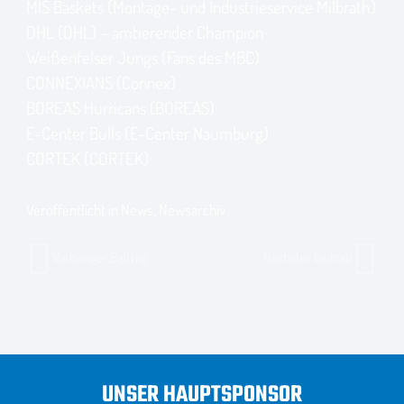
MIS Baskets (Montage- und Industrieservice Milbrath)
DHL (DHL) – amtierender Champion
Weißenfelser Jungs (Fans des MBC)
CONNEXIANS (Connex)
BOREAS Hurricans (BOREAS)
E-Center Bulls (E-Center Naumburg)
CORTEK (CORTEK)
Veröffentlicht in
News
,
Newsarchiv
Vorheriger Beitrag
Nächster Beitrag
UNSER HAUPTSPONSOR