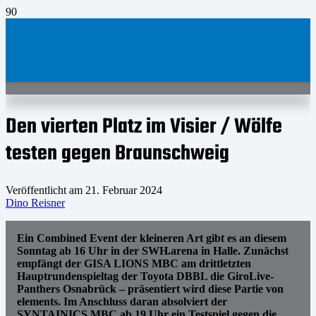
Den vierten Platz im Visier / Wölfe
testen gegen Braunschweig
Veröffentlicht am
21. Februar 2024
Dino Reisner
Ein Combined Event der kleineren Art gibt es an diesem
Sonntag ab 16 Uhr in der SWH.arena in Halle. Zunächst
empfängt der GISA LIONS MBC am drittletzten
Hauptrundenspieltag der Toyota DBBL die GiroLive-
Panthers Osnabrück – präsentiert wird diese Partie von
elements. Im Anschluss daran absolviert der
SYNTAINICS MBC ab 19 Uhr ein Testspiel gegen die