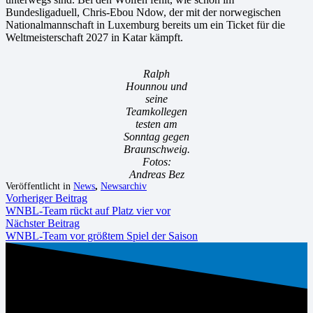
Bundesligaduell, Chris-Ebou Ndow, der mit der norwegischen
Nationalmannschaft in Luxemburg bereits um ein Ticket für die
Weltmeisterschaft 2027 in Katar kämpft.
Ralph
Hounnou und
seine
Teamkollegen
testen am
Sonntag gegen
Braunschweig.
Fotos:
Andreas Bez
Veröffentlicht in
News
,
Newsarchiv
Vorheriger Beitrag
WNBL-Team rückt auf Platz vier vor
Nächster Beitrag
WNBL-Team vor größtem Spiel der Saison