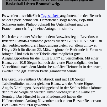
Basketball Löwen Braunschweig.
Es werden ausschließlich
Tagestickets
angeboten, die den Besuch
beider Spiele beinhalten. Dazwischen sorgt Rock-, Pop- und
Schlagersänger Philipp Schmidt für Unterhaltung und die
Frauenmannschaft gibt eine Autogrammstunde.
Nach der vor einer Woche mit dem Auswärtssieg in Leverkusen
fixierten Playoff-Teilnahme geht es für den GISA LIONS MBC in
den verbleibenden drei Hauptrundenspielen vor allem um zwei
Dinge: Sich für die am 22. März beginnende Endrunde in Form zu
bringen. Und sich in der Tabelle eine möglichst gute
Ausgangsposition für die „Elite Eight“ zu verschaffen. Mit einer
Bilanz von 10:9 Siegen ist noch der vierte Platz möglich, der im
Viertelfinale nach dem Modus best-of-five Heimrecht in der ersten,
zweiten und ggf. fünften Partie garantieren würde.
Die GiroLive-Panthers Osnabrück sind mit 11:8 Siegen
Tabellenfünfter mit der gleichen Bilanz wie der Vierte Eigner
Angels Nördlingen. Ausschlaggebend in der Schlussbilanz könnte
der direkte Vergleich werden, umso wichtiger ist die Partie am
Sonntag. Das Hinspiel in der Friedensstadt haben die
Hallenserinnen Anfang November nach einem Buzzer Beater von
Elea Gaba mit 62:60 gewonnen.