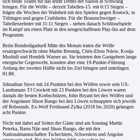
sich beide Teams für das letzte Drittel der Saison in Schwung
bringen. Für die Wölfe – derzeit Tabellen-15. mit 6:15 Siegen –
folgen die Wochen der Wahrheit mit den Spielen gegen Rostock, in
Tübingen und gegen Crailsheim. Für die Braunschweiger –
Tabellenzehnter mit 11:11 Siegen – stehen danach Schlüsselspiele
im Kampf um einen Platz in den neugeschaffenen Play-Ins auf dem
Programm.
Beim Bundesligaduell Mitte des Monats traten die Wölfe
ersatzgeschwächt ohne Martin Breunig, Chris-Ebou Ndow, Kostja
Mushidi und Hendrik Warner an. Sie leisteten den Gastgebern lange
energische Gegenwehr, konnten aber eine 19-Punkte-Führung
Anfang der zweiten Hälfte nicht ins Ziel bringen und unterlagen
81:88.
Johnathan Stove mit 24 Punkten bei den Wölfen sowie sein US-
Landsmann TJ Crockett mit 23 Punkten bei den Löwen waren
damals die besten Korbschützen, John Bryant bei den Wölfen und
der Angolaner Jilson Bango bei den Löwen schnappten sich jeweils
elf Rebounds. Ex-Wolf Ferdinand Zylka (2018 bis 2020) gelangen
acht Punkte.
Nicht mit dabei auf Seiten der Gäste sind am Sonntag Martin
Peterka, Barra Njie und Jilson Bango, die mit den
Nationalmannschaften Tschechiens, Schwedens und Angolas
unterwegs sind. Bei den Wölfen fehlt, wie schon im