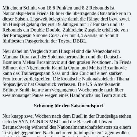
Mit einem Schnitt von 18,6 Punkten und 8,2 Rebounds ist
Nationalspielerin Frieda Bühner die überragende Osnabrückerin in
dieser Saison. Ligaweit belegt sie damit die Ränge drei bzw. zwei.
Im Hinspiel gelang der erst 19-Jährigen mit 17 Punkten und 10
Rebounds ein Double Double. Zahlreiche Zuspiele erhält sie von
der Portugiesin Simone Costa, der mit 3,4 Assists im Schnitt
fünftbesten Passgerberin der Toyota DBBL.
Neu dabei im Vergleich zum Hinspiel sind die Venezolanerin
Mariana Duran auf der Spielmacherposition und die Deutsch-
Bosnierin Melisa Brcaninovic auf den großen Positionen. In Frieda
Bühner, der Nigerianerin Kamilla Ogun und Melisa Brcaninovic
kann das Trainergespann Sasa und ilica Cuic auf einen starken
Frontcourt zurückgreifen. Die kroatische Nationalspielerin Tihana
Stojsavljevic hat Osnabrück verlassen. Die US-Amerikanerin
Brittney Smith kehrte am vergangenen Wochenende nach über
zweimonatiger Pause wegen eines Handbruchs ins Team zurück.
Schwung für den Saisonendspurt
Nur knapp zwei Wochen nach dem Duell in der Bundesliga stehen
sich der SYNTAINICS MBC und die Basketball Löwen
Braunschweig während des Nationalmannschaftsfensters zu einem
Testspiel gegenüber. Nach mehreren trainingsfreien Tagen wollen