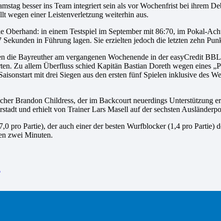
stag besser ins Team integriert sein als vor Wochenfrist bei ihrem D
llt wegen einer Leistenverletzung weiterhin aus.
ie Oberhand: in einem Testspiel im September mit 86:70, im Pokal-Acht
7 Sekunden in Führung lagen. Sie erzielten jedoch die letzten zehn Punk
bten die Bayreuther am vergangenen Wochenende in der easyCredit BBL
ten. Zu allem Überfluss schied Kapitän Bastian Doreth wegen eines „Pf
isonstart mit drei Siegen aus den ersten fünf Spielen inklusive des We
acher Brandon Childress, der im Backcourt neuerdings Unterstützung 
tadt und erhielt von Trainer Lars Masell auf der sechsten Ausländerpo
7,0 pro Partie), der auch einer der besten Wurfblocker (1,4 pro Partie)
ten zwei Minuten.
n