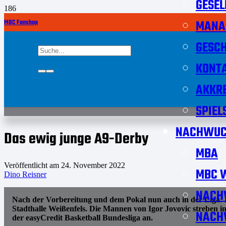
GESEL
MANA
MBC Fanshop
GESCH
KONT
AKKRE
SPIEL
NACHWUC
Das ewig junge A9-Derby
MBA
Veröffentlicht am
24. November 2022
MBC W
Dino Reisner
NACH
Nach der Vorbereitung und dem Pokal nun auch in der Liga:
Stadthalle Weißenfels. Die Mannen von Igor Jovovic streben i
NACH
der easyCredit Basketball Bundesliga an.