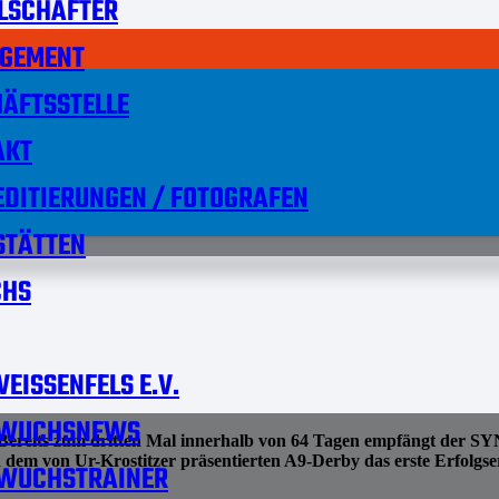
LSCHAFTER
GEMENT
ÄFTSSTELLE
AKT
DITIERUNGEN / FOTOGRAFEN
STÄTTEN
HS
EISSENFELS E.V.
WUCHSNEWS
 Bereits zum dritten Mal innerhalb von 64 Tagen empfängt der
n dem von Ur-Krostitzer präsentierten A9-Derby das erste Erfolgse
WUCHSTRAINER