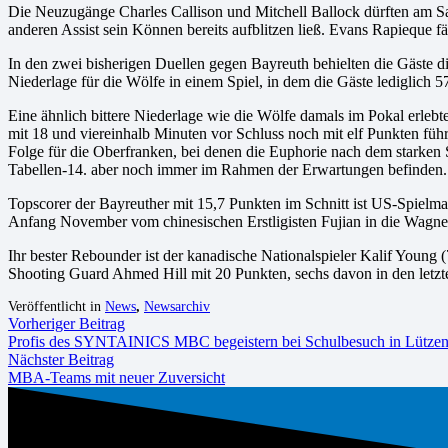
Die Neuzugänge Charles Callison und Mitchell Ballock dürften am Sam
anderen Assist sein Können bereits aufblitzen ließ. Evans Rapieque fä
In den zwei bisherigen Duellen gegen Bayreuth behielten die Gäste d
Niederlage für die Wölfe in einem Spiel, in dem die Gäste lediglich 5
Eine ähnlich bittere Niederlage wie die Wölfe damals im Pokal erle
mit 18 und viereinhalb Minuten vor Schluss noch mit elf Punkten führ
Folge für die Oberfranken, bei denen die Euphorie nach dem starken Sa
Tabellen-14. aber noch immer im Rahmen der Erwartungen befinden.
Topscorer der Bayreuther mit 15,7 Punkten im Schnitt ist US-Spielm
Anfang November vom chinesischen Erstligisten Fujian in die Wagners
Ihr bester Rebounder ist der kanadische Nationalspieler Kalif Young (
Shooting Guard Ahmed Hill mit 20 Punkten, sechs davon in den letz
Veröffentlicht in
News
,
Newsarchiv
Vorheriger Beitrag
Profis des SYNTAINICS MBC begeistern bei Schulbesuch in Lütze
Nächster Beitrag
MBA-Teams mit neuer Zuversicht