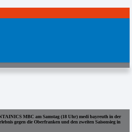
 SYNTAINICS MBC am Samstag (18 Uhr) medi bayreuth in der
rlebnis gegen die Oberfranken und den zweiten Saisonsieg in