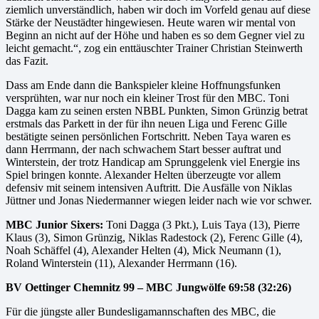
ziemlich unverständlich, haben wir doch im Vorfeld genau auf diese
Stärke der Neustädter hingewiesen. Heute waren wir mental von
Beginn an nicht auf der Höhe und haben es so dem Gegner viel zu
leicht gemacht.“, zog ein enttäuschter Trainer Christian Steinwerth
das Fazit.
Dass am Ende dann die Bankspieler kleine Hoffnungsfunken
versprühten, war nur noch ein kleiner Trost für den MBC. Toni
Dagga kam zu seinen ersten NBBL Punkten, Simon Grünzig betrat
erstmals das Parkett in der für ihn neuen Liga und Ferenc Gille
bestätigte seinen persönlichen Fortschritt. Neben Taya waren es
dann Herrmann, der nach schwachem Start besser auftrat und
Winterstein, der trotz Handicap am Sprunggelenk viel Energie ins
Spiel bringen konnte. Alexander Helten überzeugte vor allem
defensiv mit seinem intensiven Auftritt. Die Ausfälle von Niklas
Jüttner und Jonas Niedermanner wiegen leider nach wie vor schwer.
MBC Junior Sixers:
Toni Dagga (3 Pkt.), Luis Taya (13), Pierre
Klaus (3), Simon Grünzig, Niklas Radestock (2), Ferenc Gille (4),
Noah Schäffel (4), Alexander Helten (4), Mick Neumann (1),
Roland Winterstein (11), Alexander Herrmann (16).
BV Oettinger Chemnitz 99 – MBC Jungwölfe 69:58 (32:26)
Für die jüngste aller Bundesligamannschaften des MBC, die