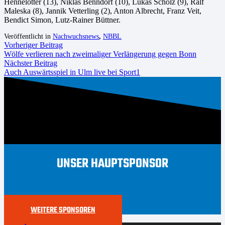
Hennelotter (13), Niklas Benndorf (10), Lukas Scholz (9), Ralf
Maleska (8), Jannik Vetterling (2), Anton Albrecht, Franz Veit,
Bendict Simon, Lutz-Rainer Büttner.
Veröffentlicht in
Nachwuchsnews
,
NBBL
Vorheriger Beitrag
Wölfe verlieren nach zweimaliger Verlängerung gegen Bonn
Nächster Beitrag
Auch Auswärtsspiel in Ulm live bei Sport1
UNSER HAUPTSPONSOR
WEITERE SPONSOREN