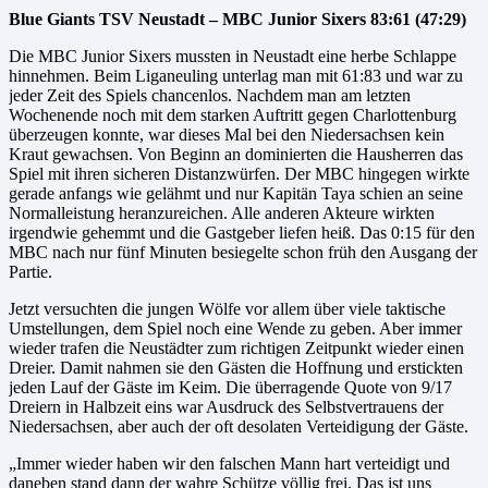
Blue Giants TSV Neustadt – MBC Junior Sixers 83:61 (47:29)
Die MBC Junior Sixers mussten in Neustadt eine herbe Schlappe
hinnehmen. Beim Liganeuling unterlag man mit 61:83 und war zu
jeder Zeit des Spiels chancenlos. Nachdem man am letzten
Wochenende noch mit dem starken Auftritt gegen Charlottenburg
überzeugen konnte, war dieses Mal bei den Niedersachsen kein
Kraut gewachsen. Von Beginn an dominierten die Hausherren das
Spiel mit ihren sicheren Distanzwürfen. Der MBC hingegen wirkte
gerade anfangs wie gelähmt und nur Kapitän Taya schien an seine
Normalleistung heranzureichen. Alle anderen Akteure wirkten
irgendwie gehemmt und die Gastgeber liefen heiß. Das 0:15 für den
MBC nach nur fünf Minuten besiegelte schon früh den Ausgang der
Partie.
Jetzt versuchten die jungen Wölfe vor allem über viele taktische
Umstellungen, dem Spiel noch eine Wende zu geben. Aber immer
wieder trafen die Neustädter zum richtigen Zeitpunkt wieder einen
Dreier. Damit nahmen sie den Gästen die Hoffnung und erstickten
jeden Lauf der Gäste im Keim. Die überragende Quote von 9/17
Dreiern in Halbzeit eins war Ausdruck des Selbstvertrauens der
Niedersachsen, aber auch der oft desolaten Verteidigung der Gäste.
„Immer wieder haben wir den falschen Mann hart verteidigt und
daneben stand dann der wahre Schütze völlig frei. Das ist uns