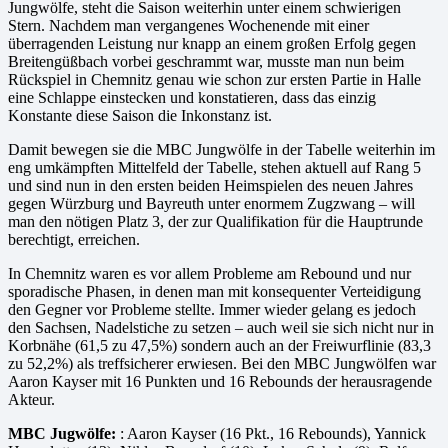
Jungwölfe, steht die Saison weiterhin unter einem schwierigen
Stern. Nachdem man vergangenes Wochenende mit einer
überragenden Leistung nur knapp an einem großen Erfolg gegen
Breitengüßbach vorbei geschrammt war, musste man nun beim
Rückspiel in Chemnitz genau wie schon zur ersten Partie in Halle
eine Schlappe einstecken und konstatieren, dass das einzig
Konstante diese Saison die Inkonstanz ist.
Damit bewegen sie die MBC Jungwölfe in der Tabelle weiterhin im
eng umkämpften Mittelfeld der Tabelle, stehen aktuell auf Rang 5
und sind nun in den ersten beiden Heimspielen des neuen Jahres
gegen Würzburg und Bayreuth unter enormem Zugzwang – will
man den nötigen Platz 3, der zur Qualifikation für die Hauptrunde
berechtigt, erreichen.
In Chemnitz waren es vor allem Probleme am Rebound und nur
sporadische Phasen, in denen man mit konsequenter Verteidigung
den Gegner vor Probleme stellte. Immer wieder gelang es jedoch
den Sachsen, Nadelstiche zu setzen – auch weil sie sich nicht nur in
Korbnähe (61,5 zu 47,5%) sondern auch an der Freiwurflinie (83,3
zu 52,2%) als treffsicherer erwiesen. Bei den MBC Jungwölfen war
Aaron Kayser mit 16 Punkten und 16 Rebounds der herausragende
Akteur.
MBC Jugwölfe:
: Aaron Kayser (16 Pkt., 16 Rebounds), Yannick