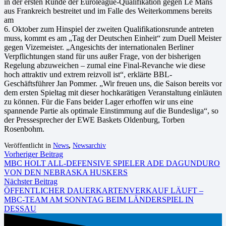
in der ersten Runde der Euroleague-Qualifikation gegen Le Mans
aus Frankreich bestreitet und im Falle des Weiterkommens bereits
am
6. Oktober zum Hinspiel der zweiten Qualifikationsrunde antreten
muss, kommt es am „Tag der Deutschen Einheit“ zum Duell Meister
gegen Vizemeister. „Angesichts der internationalen Berliner
Verpflichtungen stand für uns außer Frage, von der bisherigen
Regelung abzuweichen – zumal eine Final-Revanche wie diese
hoch attraktiv und extrem reizvoll ist“, erklärte BBL-
Geschäftsführer Jan Pommer. „Wir freuen uns, die Saison bereits vor
dem ersten Spieltag mit dieser hochkarätigen Veranstaltung einläuten
zu können. Für die Fans beider Lager erhoffen wir uns eine
spannende Partie als optimale Einstimmung auf die Bundesliga“, so
der Pressesprecher der EWE Baskets Oldenburg, Torben
Rosenbohm.
Veröffentlicht in
News
,
Newsarchiv
Vorheriger Beitrag
MBC HOLT ALL-DEFENSIVE SPIELER ADE DAGUNDURO
VON DEN NEBRASKA HUSKERS
Nächster Beitrag
ÖFFENTLICHER DAUERKARTENVERKAUF LÄUFT –
MBC-TEAM AM SONNTAG BEIM LÄNDERSPIEL IN
DESSAU