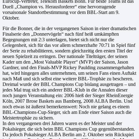
Eurocup-Vertreter, Telekom Baskets Bonn. Für beide Teams ist das
Duell „Champion vs. Herausforderer“ eine hervorragende
vorsaisonale Standortbestimmung vor dem BBL-Start am 9.
Oktober.
Für die Bonner, die in der vergangenen Saison in einer dramatischen
Finalserie den „Donnervögeln“ nach fünf heiß umkämpften
Begegnungen mit 2:3 unterlagen, bietet sich nicht nur die
Gelegenheit, sich für das vor allem schmerzhafte 70:71 in Spiel fünf
der Serie zu rehabilitieren, sondern gleichzeitig den ersten Titel der
neuen Spielzeit zu erringen. Der nationale Titelträger, der seinen
Kader um den „Most Valuable Player“ (MVP) der Saison, Jason
Gardner, und den Finals-MVP Rickey Paulding zusammengehalten
hat, wird hingegen alles unternehmen, um seinen Fans einen Auftakt
nach Maß und sich selbst eine weitere BBL-Trophäe zu bescheren.
Dreimal wurde der BBL Champions Cup bislang ausgetragen – und
jedes Mal trug sich ein anderer BBL-Klub in die Annalen dieser
noch jungen Veranstaltung ein: 2006 hieß der Sieger RheinEnergie
Köln, 2007 Brose Baskets aus Bamberg, 2008 ALBA Berlin. Und
noch etwas ist äußerst bemerkenswert: Noch nie gelang es einem
BBL-Champions-Cup-Sieger, sich am Ende einer Saison auch die
Meistertrophäe zu sichern.
In den vergangenen drei Jahren waren es der Meister und der
Pokalsieger, die sich beim BBL Champions Cup gegenüberstanden.
Da jedoch Pokalsieger ALBA Berlin am 2. Oktober sein Rückspiel