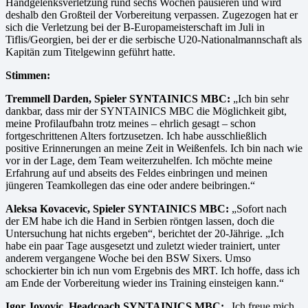
Handgelenksverletzung rund sechs Wochen pausieren und wird
deshalb den Großteil der Vorbereitung verpassen. Zugezogen hat er
sich die Verletzung bei der B-Europameisterschaft im Juli in
Tiflis/Georgien, bei der er die serbische U20-Nationalmannschaft als
Kapitän zum Titelgewinn geführt hatte.
Stimmen:
Tremmell Darden, Spieler SYNTAINICS MBC:
„Ich bin sehr
dankbar, dass mir der SYNTAINICS MBC die Möglichkeit gibt,
meine Profilaufbahn trotz meines – ehrlich gesagt – schon
fortgeschrittenen Alters fortzusetzen. Ich habe ausschließlich
positive Erinnerungen an meine Zeit in Weißenfels. Ich bin nach wie
vor in der Lage, dem Team weiterzuhelfen. Ich möchte meine
Erfahrung auf und abseits des Feldes einbringen und meinen
jüngeren Teamkollegen das eine oder andere beibringen.“
Aleksa Kovacevic, Spieler SYNTAINICS MBC:
„Sofort nach
der EM habe ich die Hand in Serbien röntgen lassen, doch die
Untersuchung hat nichts ergeben“, berichtet der 20-Jährige. „Ich
habe ein paar Tage ausgesetzt und zuletzt wieder trainiert, unter
anderem vergangene Woche bei den BSW Sixers. Umso
schockierter bin ich nun vom Ergebnis des MRT. Ich hoffe, dass ich
am Ende der Vorbereitung wieder ins Training einsteigen kann.“
Igor Jovovic, Headcoach SYNTAINICS MBC:
„Ich freue mich,