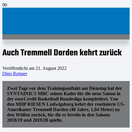
Auch Tremmell Darden kehrt zurück
Veröffentlicht am
21. August 2022
Dino Reisner
Zwei Tage vor dem Trainingsauftakt am Dienstag hat der
SYNTAINICS MBC seinen Kader für die neue Saison in
der easyCredit Basketball Bundesliga komplettiert. Von
den MHP RIESEN Ludwigsburg kehrt der routinierte US-
Amerikaner Tremmell Darden (40 Jahre, 1,94 Meter) zu
den Wölfen zurück, für die er bereits in den Saisons
2018/19 und 2019/20 spielte.