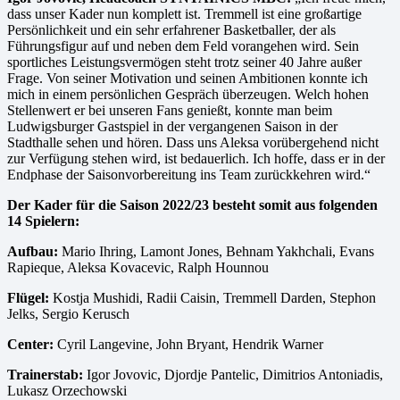
dass unser Kader nun komplett ist. Tremmell ist eine großartige
Persönlichkeit und ein sehr erfahrener Basketballer, der als
Führungsfigur auf und neben dem Feld vorangehen wird. Sein
sportliches Leistungsvermögen steht trotz seiner 40 Jahre außer
Frage. Von seiner Motivation und seinen Ambitionen konnte ich
mich in einem persönlichen Gespräch überzeugen. Welch hohen
Stellenwert er bei unseren Fans genießt, konnte man beim
Ludwigsburger Gastspiel in der vergangenen Saison in der
Stadthalle sehen und hören. Dass uns Aleksa vorübergehend nicht
zur Verfügung stehen wird, ist bedauerlich. Ich hoffe, dass er in der
Endphase der Saisonvorbereitung ins Team zurückkehren wird.“
Der Kader für die Saison 2022/23 besteht somit aus folgenden
14 Spielern:
Aufbau:
Mario Ihring, Lamont Jones, Behnam Yakhchali, Evans
Rapieque, Aleksa Kovacevic, Ralph Hounnou
Flügel:
Kostja Mushidi, Radii Caisin, Tremmell Darden, Stephon
Jelks, Sergio Kerusch
Center:
Cyril Langevine, John Bryant, Hendrik Warner
Trainerstab:
Igor Jovovic, Djordje Pantelic, Dimitrios Antoniadis,
Lukasz Orzechowski