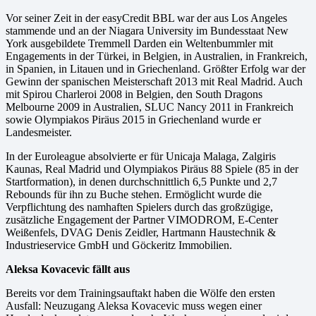
Vor seiner Zeit in der easyCredit BBL war der aus Los Angeles
stammende und an der Niagara University im Bundesstaat New
York ausgebildete Tremmell Darden ein Weltenbummler mit
Engagements in der Türkei, in Belgien, in Australien, in Frankreich,
in Spanien, in Litauen und in Griechenland. Größter Erfolg war der
Gewinn der spanischen Meisterschaft 2013 mit Real Madrid. Auch
mit Spirou Charleroi 2008 in Belgien, den South Dragons
Melbourne 2009 in Australien, SLUC Nancy 2011 in Frankreich
sowie Olympiakos Piräus 2015 in Griechenland wurde er
Landesmeister.
In der Euroleague absolvierte er für Unicaja Malaga, Zalgiris
Kaunas, Real Madrid und Olympiakos Piräus 88 Spiele (85 in der
Startformation), in denen durchschnittlich 6,5 Punkte und 2,7
Rebounds für ihn zu Buche stehen. Ermöglicht wurde die
Verpflichtung des namhaften Spielers durch das großzügige,
zusätzliche Engagement der Partner VIMODROM, E-Center
Weißenfels, DVAG Denis Zeidler, Hartmann Haustechnik &
Industrieservice GmbH und Göckeritz Immobilien.
Aleksa Kovacevic fällt aus
Bereits vor dem Trainingsauftakt haben die Wölfe den ersten
Ausfall: Neuzugang Aleksa Kovacevic muss wegen einer