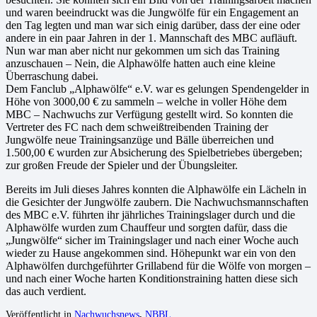
und waren beeindruckt was die Jungwölfe für ein Engagement an
den Tag legten und man war sich einig darüber, dass der eine oder
andere in ein paar Jahren in der 1. Mannschaft des MBC aufläuft.
Nun war man aber nicht nur gekommen um sich das Training
anzuschauen – Nein, die Alphawölfe hatten auch eine kleine
Überraschung dabei.
Dem Fanclub „Alphawölfe“ e.V. war es gelungen Spendengelder in
Höhe von 3000,00 € zu sammeln – welche in voller Höhe dem
MBC – Nachwuchs zur Verfügung gestellt wird. So konnten die
Vertreter des FC nach dem schweißtreibenden Training der
Jungwölfe neue Trainingsanzüge und Bälle überreichen und
1.500,00 € wurden zur Absicherung des Spielbetriebes übergeben;
zur großen Freude der Spieler und der Übungsleiter.
Bereits im Juli dieses Jahres konnten die Alphawölfe ein Lächeln in
die Gesichter der Jungwölfe zaubern. Die Nachwuchsmannschaften
des MBC e.V. führten ihr jährliches Trainingslager durch und die
Alphawölfe wurden zum Chauffeur und sorgten dafür, dass die
„Jungwölfe“ sicher im Trainingslager und nach einer Woche auch
wieder zu Hause angekommen sind. Höhepunkt war ein von den
Alphawölfen durchgeführter Grillabend für die Wölfe von morgen –
und nach einer Woche harten Konditionstraining hatten diese sich
das auch verdient.
Veröffentlicht in
Nachwuchsnews
,
NBBL