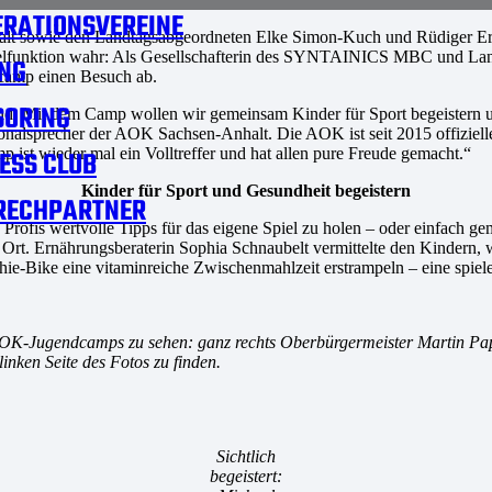
RATIONSVEREINE
sowie den Landtagsabgeordneten Elke Simon-Kuch und Rüdiger Erben 
tion wahr: Als Gesellschafterin des SYNTAINICS MBC und Landtagsab
NG
camp einen Besuch ab.
SORING
and. Mit dem Camp wollen wir gemeinsam Kinder für Sport begeistern
gionalsprecher der AOK Sachsen-Anhalt. Die AOK ist seit 2015 offizi
 ist wieder mal ein Volltreffer und hat allen pure Freude gemacht.“
ESS CLUB
Kinder für Sport und Gesundheit begeistern
RECHPARTNER
Profis wertvolle Tipps für das eigene Spiel zu holen – oder einfac
r Ort. Ernährungsberaterin Sophia Schnaubelt vermittelte den Kindern,
e-Bike eine vitaminreiche Zwischenmahlzeit erstrampeln – eine spiel
 AOK-Jugendcamps zu sehen: ganz rechts Oberbürgermeister Martin P
inken Seite des Fotos zu finden.
Sichtlich
begeistert: