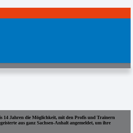
s 14 Jahren die Möglichkeit, mit den Profis und Trainern
geisterte aus ganz Sachsen-Anhalt angemeldet, um ihre