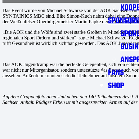
KOOPE
Das Event wurde von Michael Schwarze von der AOK Sachsen-Anhalt 
SYNTAINICS MBC sind. Elke Simon-Kuch nahm dabei eine Doppelfunk
SPONSORI
der Weißenfelser Oberbürgermeister Martin Papke dem AOK-Jugend
SPON
„Die AOK und die Wölfe sind zwei starke Größen in Mitteldeutschl
regionalen Sport fördern und stärken“, sagte Michael Schwarze, Re
trifft Gesundheit ist wirklich sichtbar geworden. Das AOK-Jugendcamp
BUSIN
ANSP
Das AOK-Jugendcamp war die perfekte Gelegenheit, sich von echten 
FANS
war nicht nur Mitorganisator, sondern unterstützte das Event auch vo
aussehen. Außerdem konnten sich die Teilnehmer auf unserem Smoothi
SHOP
Auf dem Gruppenfoto oben sind neben den 140 Teilnehmern des 9.
Sachsen-Anhalt. Rüdiger Erben ist mit ausgestreckten Armen auf der l