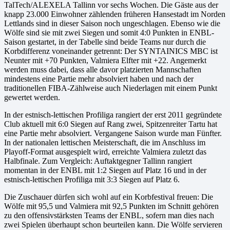
TalTech/ALEXELA Tallinn vor sechs Wochen. Die Gäste aus der
knapp 23.000 Einwohner zählenden früheren Hansestadt im Norden
Lettlands sind in dieser Saison noch ungeschlagen. Ebenso wie die
Wölfe sind sie mit zwei Siegen und somit 4:0 Punkten in ENBL-
Saison gestartet, in der Tabelle sind beide Teams nur durch die
Korbdifferenz voneinander getrennt: Der SYNTAINICS MBC ist
Neunter mit +70 Punkten, Valmiera Elfter mit +22. Angemerkt
werden muss dabei, dass alle davor platzierten Mannschaften
mindestens eine Partie mehr absolviert haben und nach der
traditionellen FIBA-Zählweise auch Niederlagen mit einem Punkt
gewertet werden.
In der estnisch-lettischen Profiliga rangiert der erst 2011 gegründete
Club aktuell mit 6:0 Siegen auf Rang zwei, Spitzenreiter Tartu hat
eine Partie mehr absolviert. Vergangene Saison wurde man Fünfter.
In der nationalen lettischen Meisterschaft, die im Anschluss im
Playoff-Format ausgespielt wird, erreichte Valmiera zuletzt das
Halbfinale. Zum Vergleich: Auftaktgegner Tallinn rangiert
momentan in der ENBL mit 1:2 Siegen auf Platz 16 und in der
estnisch-lettischen Profiliga mit 3:3 Siegen auf Platz 6.
Die Zuschauer dürfen sich wohl auf ein Korbfestival freuen: Die
Wölfe mit 95,5 und Valmiera mit 92,5 Punkten im Schnitt gehören
zu den offensivstärksten Teams der ENBL, sofern man dies nach
zwei Spielen überhaupt schon beurteilen kann. Die Wölfe servieren