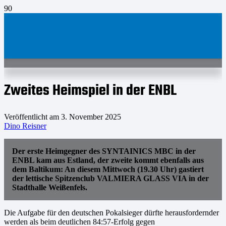
Zweites Heimspiel in der ENBL
Veröffentlicht am
3. November 2025
Dino Reisner
Der erste Heimgegner des SYNTAINICS MBC in der
ENBL kam aus Estland, der zweite kommt ebenfalls aus
dem Baltikum: An diesem Mittwoch (19.30 Uhr) gastiert
der lettische Spitzenclub VALMIERA GLASS VIA in der
Stadthalle Weißenfels.
Die Aufgabe für den deutschen Pokalsieger dürfte herausfordernder
werden als beim deutlichen 84:57-Erfolg gegen