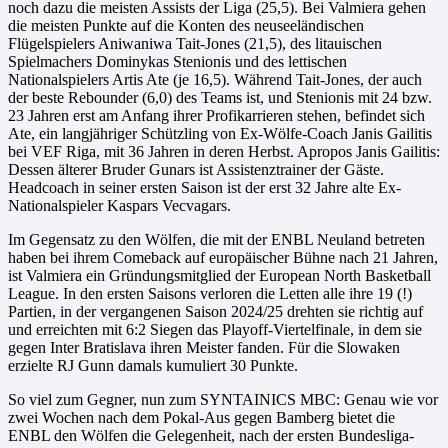
noch dazu die meisten Assists der Liga (25,5). Bei Valmiera gehen
die meisten Punkte auf die Konten des neuseeländischen
Flügelspielers Aniwaniwa Tait-Jones (21,5), des litauischen
Spielmachers Dominykas Stenionis und des lettischen
Nationalspielers Artis Ate (je 16,5). Während Tait-Jones, der auch
der beste Rebounder (6,0) des Teams ist, und Stenionis mit 24 bzw.
23 Jahren erst am Anfang ihrer Profikarrieren stehen, befindet sich
Ate, ein langjähriger Schützling von Ex-Wölfe-Coach Janis Gailitis
bei VEF Riga, mit 36 Jahren in deren Herbst. Apropos Janis Gailitis:
Dessen älterer Bruder Gunars ist Assistenztrainer der Gäste.
Headcoach in seiner ersten Saison ist der erst 32 Jahre alte Ex-
Nationalspieler Kaspars Vecvagars.
Im Gegensatz zu den Wölfen, die mit der ENBL Neuland betreten
haben bei ihrem Comeback auf europäischer Bühne nach 21 Jahren,
ist Valmiera ein Gründungsmitglied der European North Basketball
League. In den ersten Saisons verloren die Letten alle ihre 19 (!)
Partien, in der vergangenen Saison 2024/25 drehten sie richtig auf
und erreichten mit 6:2 Siegen das Playoff-Viertelfinale, in dem sie
gegen Inter Bratislava ihren Meister fanden. Für die Slowaken
erzielte RJ Gunn damals kumuliert 30 Punkte.
So viel zum Gegner, nun zum SYNTAINICS MBC: Genau wie vor
zwei Wochen nach dem Pokal-Aus gegen Bamberg bietet die
ENBL den Wölfen die Gelegenheit, nach der ersten Bundesliga-