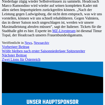
Niederlage zügig wieder Selbstvertrauen zu sammeln. Headcoach
Marco Ramondino wird wieder auf seinen kompletten Kader mit
allen sieben Importspielern zurückgreifen können. „Nach der
Leistung gegen Ludwigsburg, die nicht dem entsprach, was wir uns
vorstellen, können wir uns schnell rehabilitieren. Gegen Valmiera,
das in dieser Saison noch ungeschlagen ist, werden wir unsere
Maximalleistung abrufen müssen“, sagt der Italiener. Tickets für die
Stadthalle gibt es hier. Experte im
MZ-Livestream
ist diesmal Timur
Topal, der Headcoach unseres Frauenbundesligateams.
Veröffentlicht in
News
,
Newsarchiv
Vorheriger Beitrag
Wölfe bleiben nach erster Saisonniederlage Spitzenreiter
Nächster Beitrag
Zwei Lions für Österreich
UNSER HAUPTSPONSOR