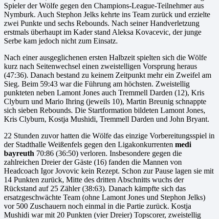
Spieler der Wölfe gegen den Champions-League-Teilnehmer aus
Nymburk. Auch Stephon Jelks kehrte ins Team zurück und erzielte
zwei Punkte und sechs Rebounds. Nach seiner Handverletzung
erstmals überhaupt im Kader stand Aleksa Kovacevic, der junge
Serbe kam jedoch nicht zum Einsatz.
Nach einer ausgeglichenen ersten Halbzeit spielten sich die Wölfe
kurz nach Seitenwechsel einen zweistelligen Vorsprung heraus
(47:36). Danach bestand zu keinem Zeitpunkt mehr ein Zweifel am
Sieg. Beim 59:43 war die Führung am höchsten. Zweistellig
punkteten neben Lamont Jones auch Tremmell Darden (12), Kris
Clyburn und Mario Ihring (jeweils 10), Martin Breunig schnappte
sich sieben Rebounds. Die Startformation bildeten Lamont Jones,
Kris Clyburn, Kostja Mushidi, Tremmell Darden und John Bryant.
22 Stunden zuvor hatten die Wölfe das einzige Vorbereitungsspiel in
der Stadthalle Weißenfels gegen den Ligakonkurrenten
medi
bayreuth
70:86 (36:50) verloren. Insbesondere gegen die
zahlreichen Dreier der Gäste (16) fanden die Mannen von
Headcoach Igor Jovovic kein Rezept. Schon zur Pause lagen sie mit
14 Punkten zurück, Mitte des dritten Abschnitts wuchs der
Rückstand auf 25 Zähler (38:63). Danach kämpfte sich das
ersatzgeschwächte Team (ohne Lamont Jones und Stephon Jelks)
vor 500 Zuschauern noch einmal in die Partie zurück. Kostja
Mushidi war mit 20 Punkten (vier Dreier) Topscorer, zweistellig