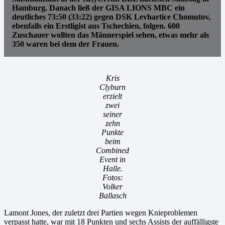
Hamburg. Danach ließ der GISA LIONS MBC ein
deutliches 73:50 (33:22) gegen DSK Levhartice Chomutov,
ebenfalls ein Erstligist aus Tschechien, folgen. 600
Zuschauer wollten das Männerspiel sehen, etwas mehr als
350 waren bei dem der Frauen.
Kris
Clyburn
erzielt
zwei
seiner
zehn
Punkte
beim
Combined
Event in
Halle.
Fotos:
Volker
Ballasch
Lamont Jones, der zuletzt drei Partien wegen Knieproblemen
verpasst hatte, war mit 18 Punkten und sechs Assists der auffälligste