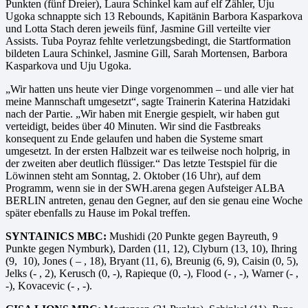
Punkten (fünf Dreier), Laura Schinkel kam auf elf Zähler, Uju
Ugoka schnappte sich 13 Rebounds, Kapitänin Barbora Kasparkova
und Lotta Stach deren jeweils fünf, Jasmine Gill verteilte vier
Assists. Tuba Poyraz fehlte verletzungsbedingt, die Startformation
bildeten Laura Schinkel, Jasmine Gill, Sarah Mortensen, Barbora
Kasparkova und Uju Ugoka.
„Wir hatten uns heute vier Dinge vorgenommen – und alle vier hat
meine Mannschaft umgesetzt“, sagte Trainerin Katerina Hatzidaki
nach der Partie. „Wir haben mit Energie gespielt, wir haben gut
verteidigt, beides über 40 Minuten. Wir sind die Fastbreaks
konsequent zu Ende gelaufen und haben die Systeme smart
umgesetzt. In der ersten Halbzeit war es teilweise noch holprig, in
der zweiten aber deutlich flüssiger.“ Das letzte Testspiel für die
Löwinnen steht am Sonntag, 2. Oktober (16 Uhr), auf dem
Programm, wenn sie in der SWH.arena gegen Aufsteiger ALBA
BERLIN antreten, genau den Gegner, auf den sie genau eine Woche
später ebenfalls zu Hause im Pokal treffen.
SYNTAINICS MBC:
Mushidi (20 Punkte gegen Bayreuth, 9
Punkte gegen Nymburk), Darden (11, 12), Clyburn (13, 10), Ihring
(9, 10), Jones ( – , 18), Bryant (11, 6), Breunig (6, 9), Caisin (0, 5),
Jelks (- , 2), Kerusch (0, -), Rapieque (0, -), Flood (- , -), Warner (- ,
-), Kovacevic (- , -).