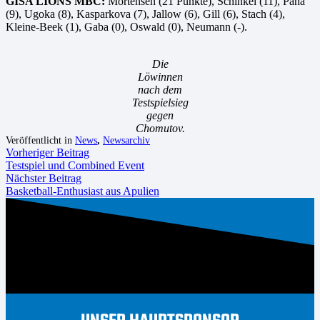
GISA LIONS MBC:
Mortensen (21 Punkte), Schinkel (11), Pana
(9), Ugoka (8), Kasparkova (7), Jallow (6), Gill (6), Stach (4),
Kleine-Beek (1), Gaba (0), Oswald (0), Neumann (-).
Die
Löwinnen
nach dem
Testspielsieg
gegen
Chomutov.
Veröffentlicht in
News
,
Newsarchiv
Vorheriger Beitrag
Testspiel und Combined Event
Nächster Beitrag
Basketball-Enthusiast aus Apulien