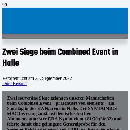
Zwei Siege beim Combined Event in
Halle
Veröffentlicht am
25. September 2022
Dino Reisner
Zwei souveräne Siege gelangen unseren Mannschaften
beim Combined Event – präsentiert von elements – am
Samstag in der SWH.arena in Halle. Der SYNTAINICS
MBC bezwang zunächst den tschechischen
Abonnementmeister ERA Nymburk mit 81:70 (38:32) und
feierte damit eine gelungene Generalprobe für den
Saisonauftakt in der easyCredit BBL nächsten Samstag in