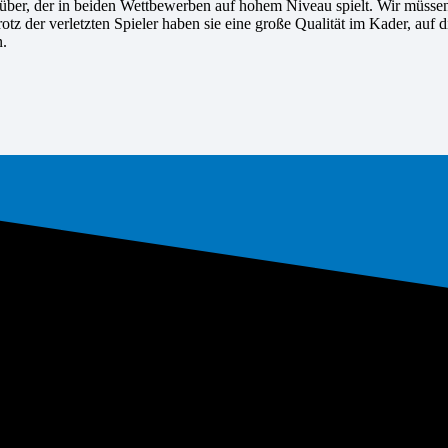
ber, der in beiden Wettbewerben auf hohem Niveau spielt. Wir müssen
otz der verletzten Spieler haben sie eine große Qualität im Kader, au
n.