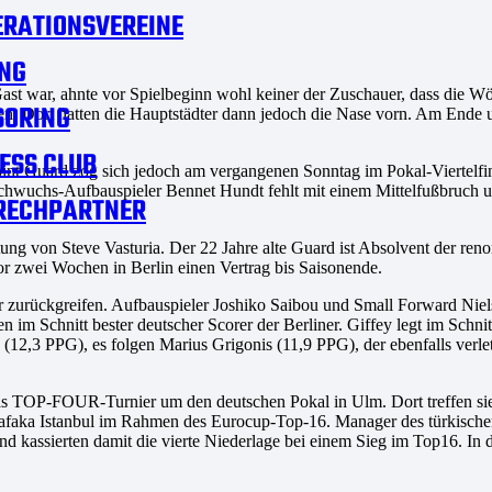
RATIONSVEREINE
NG
 war, ahnte vor Spielbeginn wohl keiner der Zuschauer, dass die Wö
SORING
en. Dort hatten die Hauptstädter dann jedoch die Nase vorn. Am Ende 
ESS CLUB
oint Guard zog sich jedoch am vergangenen Sonntag im Pokal-Viertelfi
wuchs-Aufbauspieler Bennet Hundt fehlt mit einem Mittelfußbruch und
RECHPARTNER
g von Steve Vasturia. Der 22 Jahre alte Guard ist Absolvent der ren
 zwei Wochen in Berlin einen Vertrag bis Saisonende.
er zurückgreifen. Aufbauspieler Joshiko Saibou und Small Forward Nie
im Schnitt bester deutscher Scorer der Berliner. Giffey legt im Schnitt
d (12,3 PPG), es folgen Marius Grigonis (11,9 PPG), der ebenfalls ve
OP-FOUR-Turnier um den deutschen Pokal in Ulm. Dort treffen sie 
safaka Istanbul im Rahmen des Eurocup-Top-16. Manager des türkische
und kassierten damit die vierte Niederlage bei einem Sieg im Top16. 