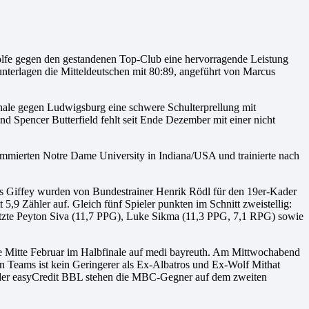
lfe gegen den gestandenen Top-Club eine hervorragende Leistung
unterlagen die Mitteldeutschen mit 80:89, angeführt von Marcus
nale gegen Ludwigsburg eine schwere Schulterprellung mit
 Spencer Butterfield fehlt seit Ende Dezember mit einer nicht
ommierten Notre Dame University in Indiana/USA und trainierte nach
ls Giffey wurden von Bundestrainer Henrik Rödl für den 19er-Kader
 5,9 Zähler auf. Gleich fünf Spieler punkten im Schnitt zweistellig:
rletzte Peyton Siva (11,7 PPG), Luke Sikma (11,3 PPG, 7,1 RPG) sowie
Mitte Februar im Halbfinale auf medi bayreuth. Am Mittwochabend
n Teams ist kein Geringerer als Ex-Albatros und Ex-Wolf Mithat
In der easyCredit BBL stehen die MBC-Gegner auf dem zweiten