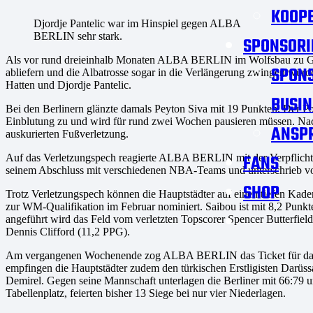
KOOPE
Djordje Pantelic war im Hinspiel gegen ALBA
BERLIN sehr stark.
SPONSORI
Als vor rund dreieinhalb Monaten ALBA BERLIN im Wolfsbau zu Gast
SPON
abliefern und die Albatrosse sogar in die Verlängerung zwingen würd
Hatten und Djordje Pantelic.
BUSIN
Bei den Berlinern glänzte damals Peyton Siva mit 19 Punkten. Der P
Einblutung zu und wird für rund zwei Wochen pausieren müssen. Nach
ANSP
auskurierten Fußverletzung.
FANS
Auf das Verletzungspech reagierte ALBA BERLIN mit der Verpflichtun
seinem Abschluss mit verschiedenen NBA-Teams und unterschrieb vor
SHOP
Trotz Verletzungspech können die Hauptstädter auf einen tiefen Kad
zur WM-Qualifikation im Februar nominiert. Saibou ist mit 8,2 Punkten 
angeführt wird das Feld vom verletzten Topscorer Spencer Butterfiel
Dennis Clifford (11,2 PPG).
Am vergangenen Wochenende zog ALBA BERLIN das Ticket für das T
empfingen die Hauptstädter zudem den türkischen Erstligisten Darüs
Demirel. Gegen seine Mannschaft unterlagen die Berliner mit 66:79 
Tabellenplatz, feierten bisher 13 Siege bei nur vier Niederlagen.