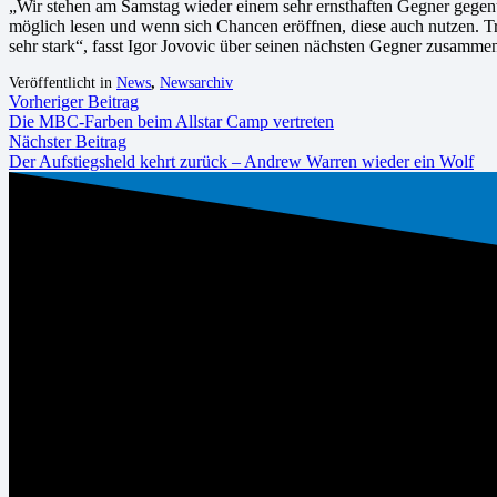
„Wir stehen am Samstag wieder einem sehr ernsthaften Gegner gegenü
möglich lesen und wenn sich Chancen eröffnen, diese auch nutzen. Tr
sehr stark“, fasst Igor Jovovic über seinen nächsten Gegner zusamme
Veröffentlicht in
News
,
Newsarchiv
Vorheriger Beitrag
Die MBC-Farben beim Allstar Camp vertreten
Nächster Beitrag
Der Aufstiegsheld kehrt zurück – Andrew Warren wieder ein Wolf