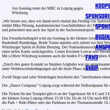
KOOPE
Am Sonntag testet der MBC in Leipzig gegen
Würzburg.
SPONSORI
„Wir freuen uns, dass wir damit noch einmal das Feeling von Spitz
SPON
erklärt Mike Pfennig, kaufmännischer Geschäftsführer der P&S Servic
und präsentiert nun auch das Spiel in der Sachsenmetropole.
BUSIN
Das Freundschaftsspiel wird am Sonntag in der kleinen Arena Leipzig
Basketball Bundesliga. Beide Teams standen sich zuletzt vor fünf W
ANSP
Würzburger Spiels ist Robin Benzing. Der Nationalmannschaftskapitä
einen tiefen Kader zurückgreifen. Center Kresimir Loncar und Shooti
FANS
Mit s.Oliver Würzburg kommen auch die beiden Ex-Wölfe Stephen Ar
„Durch den guten Kontakt zu Stephen Arigbabu war ein gemeinsames T
SHOP
unter Wettbewerbsbedingungen auf die letzte Phase der Saison vorbe
Zwölf Siege und zehn Niederlagen bescheren den Unterfranken einen s
Die „Dance Company“ Leipzig sorgt während der Halbzeitpause für d
Die Tickets für das Testspiel gibt es an der Tageskasse für 8 € und 5
der kleinen Arena Leipzig öffnen 15:30 Uhr. Da ab 18 Uhr auch RB Le
die Park + Ride-Plätze oder das Parkhaus in der Thomasiusstraße 16