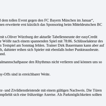
und dem tollen Event gegen den FC Bayern München im Januar“,
en erweiterte erst kürzlich das Sponsoring beim Mitteldeutschen BC
mit s.Oliver Würzburg der aktuelle Tabellenneunte der easyCredit
e Wölfe nach einem spannenden Spiel mit 78:86. Schlüsselakteur des
m Testspiel am Sonntag fehlen. Trainer Dirk Bauermann kann aber auf
 dahinter reihen sich Spieler mit ebenfalls hoher Punkteausbeute.
and.
nalmannschaftpause den Rhythmus nicht verlieren und können uns so
-Offs sind in erreichbarer Weite.
ehr- und Zivildienstleistende mit einem gültigen Nachweis. Die Türen
fiehlt sich eine frühzeitige Anreise. Als Parkmöglichkeiten sollten