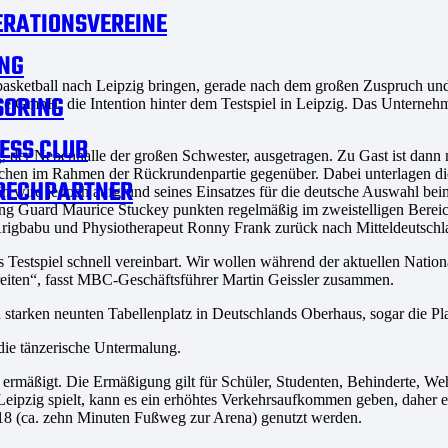
RATIONSVEREINE
NG
enbasketball nach Leipzig bringen, gerade nach dem großen Zuspruch 
SORING
e GmbH, die Intention hinter dem Testspiel in Leipzig. Das Unternehm
ESS CLUB
, der Nebenhalle der großen Schwester, ausgetragen. Zu Gast ist dann 
ochen im Rahmen der Rückrundenpartie gegenüber. Dabei unterlagen di
RECHPARTNER
n wird jedoch aufgrund seines Einsatzes für die deutsche Auswahl bei
ng Guard Maurice Stuckey punkten regelmäßig im zweistelligen Bereich,
igbabu und Physiotherapeut Ronny Frank zurück nach Mitteldeutschl
estspiel schnell vereinbart. Wir wollen während der aktuellen Natio
reiten“, fasst MBC-Geschäftsführer Martin Geissler zusammen.
tarken neunten Tabellenplatz in Deutschlands Oberhaus, sogar die Play
ie tänzerische Untermalung.
 € ermäßigt. Die Ermäßigung gilt für Schüler, Studenten, Behinderte, W
ipzig spielt, kann es ein erhöhtes Verkehrsaufkommen geben, daher emp
-18 (ca. zehn Minuten Fußweg zur Arena) genutzt werden.