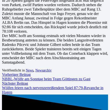
In 20 Spielen gingen die Feuervögel insgesamt acht Mal siegreich
vom Parkett, zwölf Partien wurden verloren. Dadurch stehen die
Ruhrgebietler zwei Tabellenplätze über dem MBC auf Rang 13.
Zuletzt musste die Mannschaft von Ingo Freyer, genau wie der
MBC Anfang Januar, zweimal in Folge gegen Rekordmeister
ALBA Berlin ran. Das Hinspiel in Hagen konnten die Phoenixe mit
92:86 für sich entscheiden, das Rückspiel wurde jedoch deutlich mit
78:108 verloren.
Der MBC hofft am Sonntag erstmals seit vielen Monaten wieder in
Bestbesetzung antreten zu können. Die beiden Langzeitverletzten
Radenko Pilcevic und Johnnie Gilbert sollen beide in das Team
zurückkehren. Beide Spieler trainieren bereits seit einigen Tagen
unter Vollbelastung mit dem Team. Ob das Comeback klappen wird,
entscheidet der MBC nach dem Abschlusstraining am
Samstagabend.
Veröffentlicht in
News
,
Newsarchiv
Vorheriger Beitrag
NBBL-Wölfe am Sonntag beim Team Göttingen zu Gast
Nächster Beitrag
Wölfen feiern nach nervenzerreißendem Spiel 87:79-Revanche in
Hagen