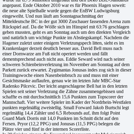
angepasst. Ende Oktober 2010 war es für Phoenix Hagen soweit:
die neue alte Spielhalle wurde gegen die EnBW Ludwigsburg
eingeweiht. Und nun läuft am Sonntagnachmittag der
Mitteldeutsche BC in der gut 3000 Zuschauer fassenden Arena zum
Rückspiel auf. Da die Wölfe sich im Hinspiel mit 63:76 geschlagen
geben mussten, geht es am Sonntag auch um den direkten Vergleich
und natürlich um wichtige Punkte im Abstiegskampf. Nachdem die
Hagener zuletzt unter einigem Verletzungspech litten, sieht es im
Krankenlager derzeit deutlich besser aus. David Bell muss nach
einer Dornwarze am Fuß nicht operiert werden und fällt
dementsprechend auch nicht aus. Eddie Seward wird nach seiner
schweren Schienbeinverletzung im November am Sonntag auf dem
Parkett zurück erwartet. Zygimantas Jonusas indes zog sich in dieser
Trainingswoche einen Nasenbeinbruch zu und muss mit einer
Gesichtsmaske auflaufen, genau wie im letzten Jahr MBC-Star
Radenko Pilcevic. Der leicht angeschlagene Bell hat in den letzten
Spielen seit seiner Verletzung die Zähne zusammengebissen und
schaffte es mit durchschnittlich 15,6 Punkten zum Topscorer der
Mannschaft. Vier weitere Spieler im Kader der Nordrhein-Westfalen
punkten regelmäßig zweistellig. Small Forward Jakob Burtschi legt
regelmäßig 14,4 Zähler und 6,5 Rebounds auf, ihm folgt Point
Guard Mark Dorris mit 14,0 Punkten im Schnitt dicht auf den
Fersen. Pryor (12,2 PPG) und Jonusas (11,5 PPG) belegen die
Plätze vier und fünf in der internen Scorerliste.