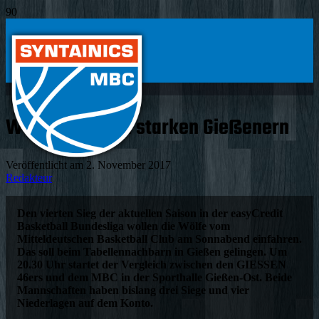
Wölfe reisen zu starken Gießenern
Veröffentlicht am
2. November 2017
Redakteur
Den vierten Sieg der aktuellen Saison in der easyCredit
Basketball Bundesliga wollen die Wölfe vom
Mitteldeutschen Basketball Club am Sonnabend einfahren.
Das soll beim Tabellennachbarn in Gießen gelingen. Um
20.30 Uhr startet der Vergleich zwischen den GIESSEN
46ers und dem MBC in der Sporthalle Gießen-Ost. Beide
Mannschaften haben bislang drei Siege und vier
Niederlagen auf dem Konto.