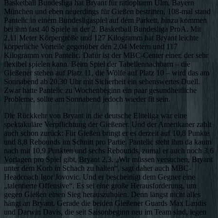
Basketball Bundesliga hat Bryant für ratiopharm Ulm, Bayern
München und eben neuerdings für Gießen bestritten, 108-mal stand
Pantelic in einem Bundesligaspiel auf dem Parkett, hinzu kommen
bei ihm fast 40 Spiele in der 2. Basketball Bundesliga ProA. Mit
2,11 Meter Körpergröße und 127 Kilogramm hat Bryant leichte
körperliche Vorteile gegenüber den 2,04 Metern und 117
Kilogramm von Pantelic. Dafür ist der MBC-Center einer, der sehr
flexibel spielen kann. Beim Spiel der Tabellennachbarn – die
Gießener stehen auf Platz 11, die Wölfe auf Platz 10 – wird das am
Sonnabend ab 20.30 Uhr mit Sicherheit ein sehenswertes Duell.
Zwar hatte Pantelic zu Wochenbeginn ein paar gesundheitliche
Probleme, sollte am Sonnabend jedoch wieder fit sein.
Die Rückkehr von Bryant in die deutsche Eliteliga war eine
spektakuläre Verpflichtung der Gießener. Und der Amerikaner zahlt
auch schon zurück: Für Gießen bringt er es derzeit auf 10,8 Punkte
und 8,8 Rebounds im Schnitt pro Partie. Pantelic steht ihm da kaum
nach mit 10,9 Punkten und sechs Rebounds, zumal er auch noch 3,6
Vorlagen pro Spiel gibt, Bryant 2,3. „Wir müssen versuchen, Bryant
unter dem Korb in Schach zu halten“, sagt daher auch MBC-
Headcoach Igor Jovovic. Und er bescheinigt dem Gegner eine
„talentierte Offensive“. Es sei eine große Herausforderung, um
gegen Gießen einen Sieg herauszuholen. Denn längst nicht alles
hängt an Bryant. Gerade die beiden Gießener Guards Max Landis
und Darwin Davis, die seit Saisonbeginn neu im Team sind, legen