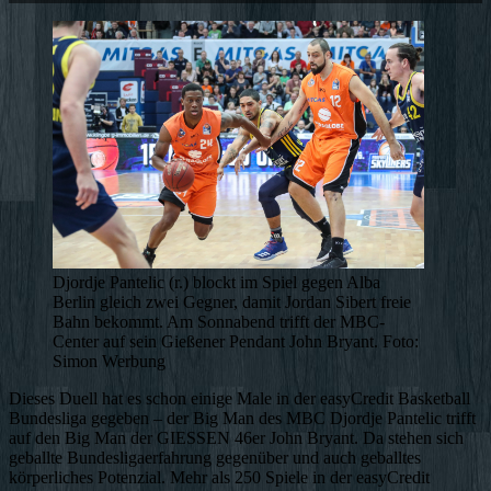
Djordje Pantelic (r.) blockt im Spiel gegen Alba
Berlin gleich zwei Gegner, damit Jordan Sibert freie
Bahn bekommt. Am Sonnabend trifft der MBC-
Center auf sein Gießener Pendant John Bryant. Foto:
Simon Werbung
Dieses Duell hat es schon einige Male in der easyCredit Basketball
Bundesliga gegeben – der Big Man des MBC Djordje Pantelic trifft
auf den Big Man der GIESSEN 46er John Bryant. Da stehen sich
geballte Bundesligaerfahrung gegenüber und auch geballtes
körperliches Potenzial. Mehr als 250 Spiele in der easyCredit