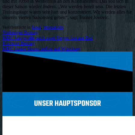
und mit 70:68 in Weißenfels an den Kontrahenten. Das soll sich in
dieser Saison wieder ändern. „Wir werden bereit sein. Die letzten
Trainingstage waren sehr hart und konzentriert. Wir werden alles für
unseren vierten Saisonsieg geben“, sagt Trainer Jovovic.
Veröffentlicht in
News
,
Newsarchiv
Vorheriger Beitrag
MBC Jungwölfe nach zwei Siegen fast am Ziel
Nächster Beitrag
MBC Junior Sixers treffen auf Würzburg
UNSER HAUPTSPONSOR