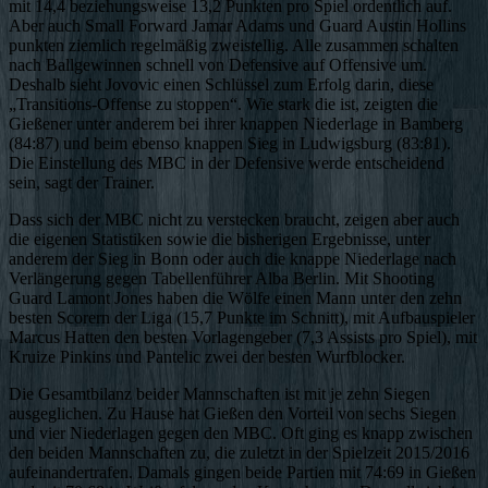
mit 14,4 beziehungsweise 13,2 Punkten pro Spiel ordentlich auf.
Aber auch Small Forward Jamar Adams und Guard Austin Hollins
punkten ziemlich regelmäßig zweistellig. Alle zusammen schalten
nach Ballgewinnen schnell von Defensive auf Offensive um.
Deshalb sieht Jovovic einen Schlüssel zum Erfolg darin, diese
„Transitions-Offense zu stoppen“. Wie stark die ist, zeigten die
Gießener unter anderem bei ihrer knappen Niederlage in Bamberg
(84:87) und beim ebenso knappen Sieg in Ludwigsburg (83:81).
Die Einstellung des MBC in der Defensive werde entscheidend
sein, sagt der Trainer.
Dass sich der MBC nicht zu verstecken braucht, zeigen aber auch
die eigenen Statistiken sowie die bisherigen Ergebnisse, unter
anderem der Sieg in Bonn oder auch die knappe Niederlage nach
Verlängerung gegen Tabellenführer Alba Berlin. Mit Shooting
Guard Lamont Jones haben die Wölfe einen Mann unter den zehn
besten Scorern der Liga (15,7 Punkte im Schnitt), mit Aufbauspieler
Marcus Hatten den besten Vorlagengeber (7,3 Assists pro Spiel), mit
Kruize Pinkins und Pantelic zwei der besten Wurfblocker.
Die Gesamtbilanz beider Mannschaften ist mit je zehn Siegen
ausgeglichen. Zu Hause hat Gießen den Vorteil von sechs Siegen
und vier Niederlagen gegen den MBC. Oft ging es knapp zwischen
den beiden Mannschaften zu, die zuletzt in der Spielzeit 2015/2016
aufeinandertrafen. Damals gingen beide Partien mit 74:69 in Gießen