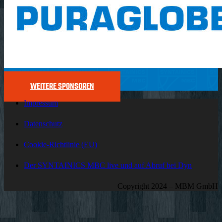
WEITERE SPONSOREN
Impressum
Datenschutz
Cookie-Richtlinie (EU)
Der SYNTAINICS MBC live und auf Abruf bei Dyn
Copyright 2024 – MBM GmbH