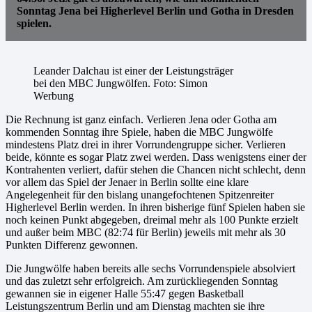
Sonntag Jena bei Higherlevel Berlin und Gotha in Dresden
spielen.
Leander Dalchau ist einer der Leistungsträger
bei den MBC Jungwölfen. Foto: Simon
Werbung
Die Rechnung ist ganz einfach. Verlieren Jena oder Gotha am
kommenden Sonntag ihre Spiele, haben die MBC Jungwölfe
mindestens Platz drei in ihrer Vorrundengruppe sicher. Verlieren
beide, könnte es sogar Platz zwei werden. Dass wenigstens einer der
Kontrahenten verliert, dafür stehen die Chancen nicht schlecht, denn
vor allem das Spiel der Jenaer in Berlin sollte eine klare
Angelegenheit für den bislang unangefochtenen Spitzenreiter
Higherlevel Berlin werden. In ihren bisherige fünf Spielen haben sie
noch keinen Punkt abgegeben, dreimal mehr als 100 Punkte erzielt
und außer beim MBC (82:74 für Berlin) jeweils mit mehr als 30
Punkten Differenz gewonnen.
Die Jungwölfe haben bereits alle sechs Vorrundenspiele absolviert
und das zuletzt sehr erfolgreich. Am zurückliegenden Sonntag
gewannen sie in eigener Halle 55:47 gegen Basketball
Leistungszentrum Berlin und am Dienstag machten sie ihre