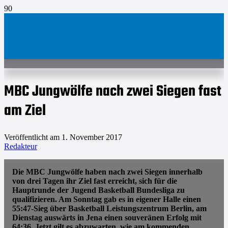
MBC Jungwölfe nach zwei Siegen fast
am Ziel
Veröffentlicht am
1. November 2017
Redakteur
Die MBC Jungwölfe haben nach zwei Siegen innerhalb
von drei Tagen ihr Ziel fast erreicht, sich für die
Hauptrunde der Jugend Basketball Bundesliga zu
qualifizieren. Am Sonntag gab es in eigener Halle einen
55:47-Sieg über Basketball Leistungszentrum Berlin, am
Dienstag auswärts in Jena einen souveränen Erfolg mit
64:36. Jetzt gilt es abzuwarten, wie am kommenden