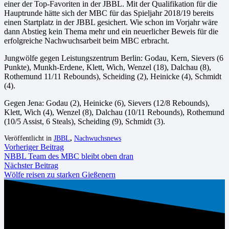
einer der Top-Favoriten in der JBBL. Mit der Qualifikation für die
Hauptrunde hätte sich der MBC für das Spieljahr 2018/19 bereits
einen Startplatz in der JBBL gesichert. Wie schon im Vorjahr wäre
dann Abstieg kein Thema mehr und ein neuerlicher Beweis für die
erfolgreiche Nachwuchsarbeit beim MBC erbracht.
Jungwölfe gegen Leistungszentrum Berlin: Godau, Kern, Sievers (6
Punkte), Munkh-Erdene, Klett, Wich, Wenzel (18), Dalchau (8),
Rothemund 11/11 Rebounds), Scheiding (2), Heinicke (4), Schmidt
(4).
Gegen Jena: Godau (2), Heinicke (6), Sievers (12/8 Rebounds),
Klett, Wich (4), Wenzel (8), Dalchau (10/11 Rebounds), Rothemund
(10/5 Assist, 6 Steals), Scheiding (9), Schmidt (3).
Veröffentlicht in
JBBL
,
Nachwuchsnews
Vorheriger Beitrag
NBBL Team des MBC bleibt oben dran
Nächster Beitrag
Wölfe reisen zu starken Gießenern