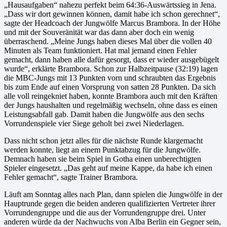
„Hausaufgaben“ nahezu perfekt beim 64:36-Auswärtssieg in Jena.
„Dass wir dort gewinnen können, damit habe ich schon gerechnet“,
sagte der Headcoach der Jungwölfe Marcus Brambora. In der Höhe
und mit der Souveränität war das dann aber doch ein wenig
überraschend. „Meine Jungs haben dieses Mal über die vollen 40
Minuten als Team funktioniert. Hat mal jemand einen Fehler
gemacht, dann haben alle dafür gesorgt, dass er wieder ausgebügelt
wurde“, erklärte Brambora. Schon zur Halbzeitpause (32:19) lagen
die MBC-Jungs mit 13 Punkten vorn und schraubten das Ergebnis
bis zum Ende auf einen Vorsprung von satten 28 Punkten. Da sich
alle voll reingekniet haben, konnte Brambora auch mit den Kräften
der Jungs haushalten und regelmäßig wechseln, ohne dass es einen
Leistungsabfall gab. Damit haben die Jungwölfe aus den sechs
Vorrundenspiele vier Siege geholt bei zwei Niederlagen.
Dass nicht schon jetzt alles für die nächste Runde klargemacht
werden konnte, liegt an einem Punktabzug für die Jungwölfe.
Demnach haben sie beim Spiel in Gotha einen unberechtigten
Spieler eingesetzt. „Das geht auf meine Kappe, da habe ich einen
Fehler gemacht“, sagte Trainer Brambora.
Läuft am Sonntag alles nach Plan, dann spielen die Jungwölfe in der
Hauptrunde gegen die beiden anderen qualifizierten Vertreter ihrer
Vorrundengruppe und die aus der Vorrundengruppe drei. Unter
anderen würde da der Nachwuchs von Alba Berlin ein Gegner sein,