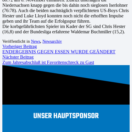
Niedersachsen knapp gegen die bis dahin noch sieglosen Iserlohner
(76:78). Auch die beiden nachträglich verpflichteten US-Boys Chris
Hester und Luke Lloyd konnten noch nicht die erhofften Impulse
geben und ihr Team auf die Erfolgsspur führen.
Die korbgefährlichsten Spieler im Kader der SG sind Chris Hester
(16,8) und der Bundesliga erfahrene Waldemar Buchmiller (15,2).
Veröffentlicht in
News
,
Newsarchiv
Vorheriger Beitrag
ENDERGEBNIS GEGEN ESSEN WURDE GEÄNDERT
Nächster Beitrag
Zum Jahresabschluß ist Favoritenschreck zu Gast
UNSER HAUPTSPONSOR