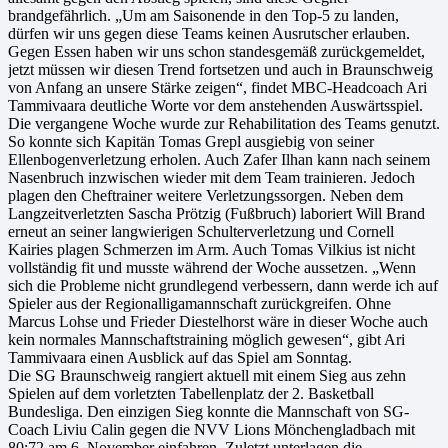
brandgefährlich. „Um am Saisonende in den Top-5 zu landen,
dürfen wir uns gegen diese Teams keinen Ausrutscher erlauben.
Gegen Essen haben wir uns schon standesgemäß zurückgemeldet,
jetzt müssen wir diesen Trend fortsetzen und auch in Braunschweig
von Anfang an unsere Stärke zeigen“, findet MBC-Headcoach Ari
Tammivaara deutliche Worte vor dem anstehenden Auswärtsspiel.
Die vergangene Woche wurde zur Rehabilitation des Teams genutzt.
So konnte sich Kapitän Tomas Grepl ausgiebig von seiner
Ellenbogenverletzung erholen. Auch Zafer Ilhan kann nach seinem
Nasenbruch inzwischen wieder mit dem Team trainieren. Jedoch
plagen den Cheftrainer weitere Verletzungssorgen. Neben dem
Langzeitverletzten Sascha Prötzig (Fußbruch) laboriert Will Brand
erneut an seiner langwierigen Schulterverletzung und Cornell
Kairies plagen Schmerzen im Arm. Auch Tomas Vilkius ist nicht
vollständig fit und musste während der Woche aussetzen. „Wenn
sich die Probleme nicht grundlegend verbessern, dann werde ich auf
Spieler aus der Regionalligamannschaft zurückgreifen. Ohne
Marcus Lohse und Frieder Diestelhorst wäre in dieser Woche auch
kein normales Mannschaftstraining möglich gewesen“, gibt Ari
Tammivaara einen Ausblick auf das Spiel am Sonntag.
Die SG Braunschweig rangiert aktuell mit einem Sieg aus zehn
Spielen auf dem vorletzten Tabellenplatz der 2. Basketball
Bundesliga. Den einzigen Sieg konnte die Mannschaft von SG-
Coach Liviu Calin gegen die NVV Lions Mönchengladbach mit
80:72 am 6. November einfahren. Zuletzt unterlagen die