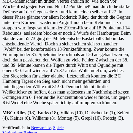
MBC-Mannschaft im dritten Viertel endlich so, wie noch vor
Wochenfrist gegen Bernau. Nur 12 Punkte ließ man durch die starke
Defense auf der Gegenseite zu und kam jedoch selber auf 27. In
dieser Phase glänzte vor allem Roderick Riley, der durch die Gegner
unter den Körben – weder im Angriff noch beim Rebound – zu
stoppen war. Insgesamt kam der 210cm-Riese auf 18 Punkte und 14
Rebounds, außerdem blockte er noch 2 Würfe der Hamburger. Beim
Stande von 55:73 ging der Mitteldeutsche Basketball Club in das
entscheidende Viertel. Doch zu sicher schien sich so mancher
„Wolf“ bei der komfortablen 18-Punkteführung. Zwar konnte die
Führung in der 35. Spielminute nochmals auf 20 ausgebaut werden,
doch dann passierten den Wölfen zu viele Fehler. Zwischen der 38.
und 39. Minute kamen die Tigers durch Whitt und Ogundipe mit
einem 9:0-Lauf wieder auf 75:87 an das Wolfsrudel ran, welches
den Sieg schon für sicher glaubte. Letztendlich konnten die BC
Hamburg Tigers den Sieg auch nicht mehr gefährden und
unterliegen den Wölfe mit 81:90. Dennoch bleibt für die
Weißenfelser zu hoffen, dass man spätestens im Nachholspiel gegen
Göttingen am 6. Februar die Konzentration wieder findet, um gegen
Rist Wedel eine Woche später richtig auftrumpfen zu können.
MBC:
Riley (18), Burks (18), Vilkius (10), Djatschenko (1), Seifert
(4), Kairies (8), Williams (8), Montag (5), Grepl (16), Prötzig (3).
Veröffentlicht in
Newsarchiv
,
Spiele
Vorheriger Beitrag