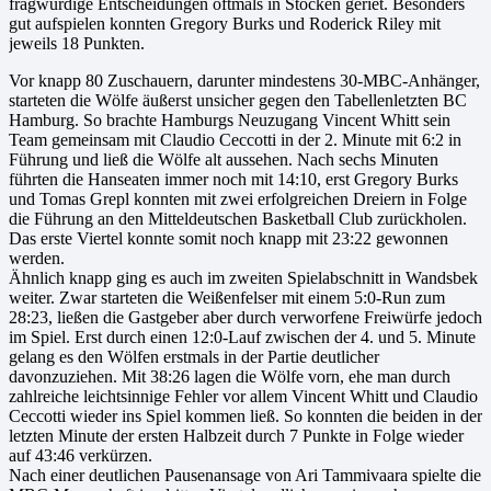
fragwürdige Entscheidungen oftmals in Stocken geriet. Besonders
gut aufspielen konnten Gregory Burks und Roderick Riley mit
jeweils 18 Punkten.
Vor knapp 80 Zuschauern, darunter mindestens 30-MBC-Anhänger,
starteten die Wölfe äußerst unsicher gegen den Tabellenletzten BC
Hamburg. So brachte Hamburgs Neuzugang Vincent Whitt sein
Team gemeinsam mit Claudio Ceccotti in der 2. Minute mit 6:2 in
Führung und ließ die Wölfe alt aussehen. Nach sechs Minuten
führten die Hanseaten immer noch mit 14:10, erst Gregory Burks
und Tomas Grepl konnten mit zwei erfolgreichen Dreiern in Folge
die Führung an den Mitteldeutschen Basketball Club zurückholen.
Das erste Viertel konnte somit noch knapp mit 23:22 gewonnen
werden.
Ähnlich knapp ging es auch im zweiten Spielabschnitt in Wandsbek
weiter. Zwar starteten die Weißenfelser mit einem 5:0-Run zum
28:23, ließen die Gastgeber aber durch verworfene Freiwürfe jedoch
im Spiel. Erst durch einen 12:0-Lauf zwischen der 4. und 5. Minute
gelang es den Wölfen erstmals in der Partie deutlicher
davonzuziehen. Mit 38:26 lagen die Wölfe vorn, ehe man durch
zahlreiche leichtsinnige Fehler vor allem Vincent Whitt und Claudio
Ceccotti wieder ins Spiel kommen ließ. So konnten die beiden in der
letzten Minute der ersten Halbzeit durch 7 Punkte in Folge wieder
auf 43:46 verkürzen.
Nach einer deutlichen Pausenansage von Ari Tammivaara spielte die