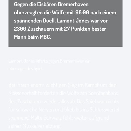
Gegen die Eisbären Bremerhaven
überzeugten die Wölfe mit 98:90 nach einem
spannenden Duell. Lamont Jones war vor
2300 Zuschauern mit 27 Punkten bester
Mann beim MBC.
Lamont Jones lieferte gegen Bremerhaven ein
überragendes Spiel.
Bei ihrem enorm wichtigen Sieg im Kampf um den
Klassenerhalt forderten die Wölfe am Sonntagabend
den Zuschauern wieder alles ab. Das Spiel war nichts
für schwache Nerven und blieb bis ins Schlussviertel
spannend. Malte Schwarz fehlt weiter aufgrund
seiner Muskelverletzung.