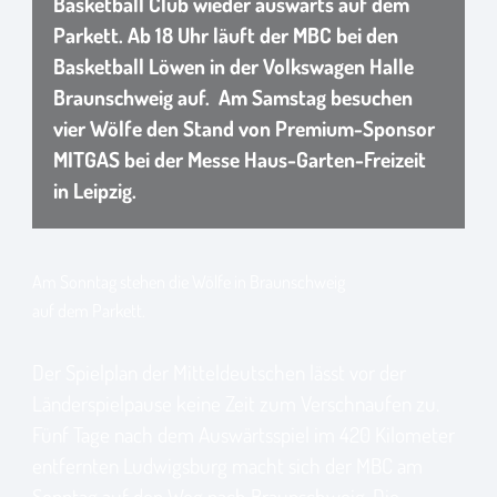
Basketball Club wieder auswärts auf dem
Parkett. Ab 18 Uhr läuft der MBC bei den
Basketball Löwen in der Volkswagen Halle
Braunschweig auf. Am Samstag besuchen
vier Wölfe den Stand von Premium-Sponsor
MITGAS bei der Messe Haus-Garten-Freizeit
in Leipzig.
Am Sonntag stehen die Wölfe in Braunschweig
auf dem Parkett.
Der Spielplan der Mitteldeutschen lässt vor der
Länderspielpause keine Zeit zum Verschnaufen zu.
Fünf Tage nach dem Auswärtsspiel im 420 Kilometer
entfernten Ludwigsburg macht sich der MBC am
Sonntag auf den Weg nach Braunschweig. Die