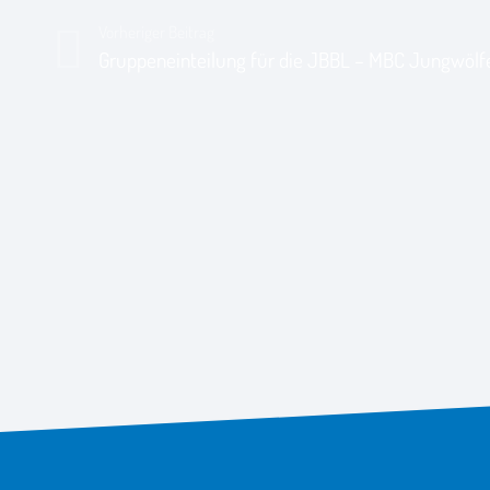
Vorheriger Beitrag
Gruppeneinteilung für die JBBL – MBC Jungwölfe