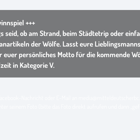
innspiel +++
seid, ob am Strand, beim Städtetrip oder einfa
nartikeln der Wölfe. Lasst eure Lieblingsmanns
 euer persönliches Motto für die kommende Wöl
eit in Kategorie V.
Facebook-Nachricht oder E-Mail an media@mitteldeutscherbc.de
er seinem Foto (bitte das Foto direkt aufrufen und dann „gefäl