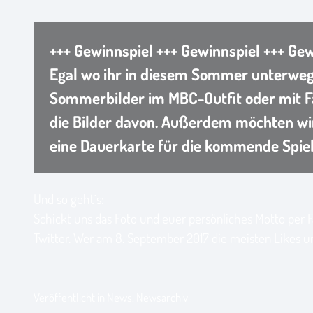
+++ Gewinnspiel +++ Gewinnspiel +++ Gew
Egal wo ihr in diesem Sommer unterwegs 
Sommerbilder im MBC-Outfit oder mit Fa
die Bilder davon. Außerdem möchten wir
eine Dauerkarte für die kommende Spielz
Und so geht´s:
Schickt uns das Foto und euer persönliches Motto per 
Twitter. Wer am 8. September 2017 die meisten Likes unt
Veröffentlicht in
News
,
Newsarchiv