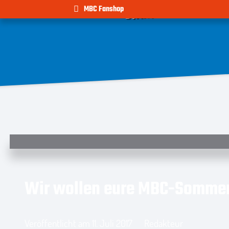
TEAM
NEWS
MBC Fanshop
START
Wir wollen eure MBC-Sommer
Veröffentlicht am
11. Juli 2017
Redakteur