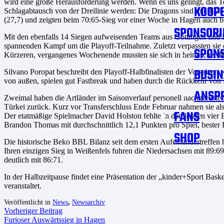
wird eine große Herausforderung werden. Wenn es uns gelingt, das Te
KOOPE
Schlagabtausch von der Dreilinie werden: Die Dragons sind mit 39,9
(27,7) und zeigten beim 70:65-Sieg vor einer Woche in Hagen auch b
SPONSORI
Mit den ebenfalls 14 Siegen aufweisenden Teams aus Göttingen und 
spannenden Kampf um die Playoff-Teilnahme. Zuletzt verpassten sie
SPON
Kürzeren, vergangenes Wochenende mussten sie sich in heimischer
BUSIN
Silvano Poropat beschreibt den Playoff-Halbfinalisten der Vorsaison w
von außen, spielen gut Fastbreak und haben durch die Rückkehr von
ANSP
Zweimal haben die Artländer im Saisonverlauf personell nachgerüstet
Türkei zurück. Kurz vor Transferschluss Ende Februar nahmen sie al
FANS
Der etatmäßige Spielmacher David Holston fehlte in den letzten vie
Brandon Thomas mit durchschnittlich 12,1 Punkten pro Spiel, beste
SHOP
Die historische Beko BBL Bilanz seit dem ersten Aufeinandertreffen 
Ihren einzigen Sieg in Weißenfels fuhren die Niedersachsen mit 89:6
deutlich mit 86:71.
In der Halbzeitpause findet eine Präsentation der „kinder+Sport Bask
veranstaltet.
Veröffentlicht in
News
,
Newsarchiv
Vorheriger Beitrag
Furioser Auswärtssieg in Hagen