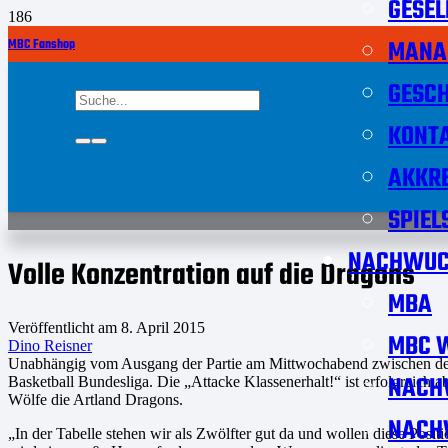
GESEL
MANA
MBC Fanshop
GESCH
KONT
AKKRE
SPIEL
NACHWUC
Volle Konzentration auf die Dragons
MBA
Veröffentlicht am
8. April 2015
MBC W
Dino Reisner
Unabhängig vom Ausgang der Partie am Mittwochabend zwischen den
NACH
Basketball Bundesliga. Die „Attacke Klassenerhalt!“ ist erfolgreich
Wölfe die Artland Dragons.
NACH
„In der Tabelle stehen wir als Zwölfter gut da und wollen diese Posit