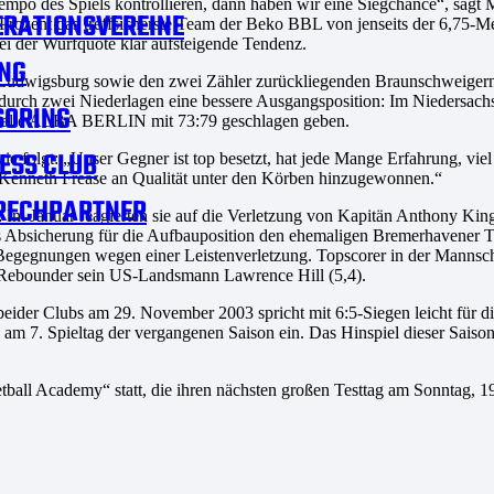
mpo des Spiels kontrollieren, dann haben wir eine Siegchance“, sagt 
RATIONSVEREINE
 Prozent das treffsicherste Team der Beko BBL von jenseits der 6,75-M
ei der Wurfquote klar aufsteigende Tendenz.
NG
Ludwigsburg sowie den zwei Zähler zurückliegenden Braunschweigern l
 durch zwei Niederlagen eine bessere Ausgangsposition: Im Niedersa
SORING
 Halle ALBA BERLIN mit 73:79 geschlagen geben.
ESS CLUB
ie folgt: „Unser Gegner ist top besetzt, hat jede Mange Erfahrung, vie
 Kenneth Frease an Qualität unter den Körben hinzugewonnen.“
RECHPARTNER
: Im Januar reagierten sie auf die Verletzung von Kapitän Anthony Kin
s Absicherung für die Aufbauposition den ehemaligen Bremerhavener Ter
r Begegnungen wegen einer Leistenverletzung. Topscorer in der Mannsc
r Rebounder sein US-Landsmann Lawrence Hill (5,4).
beider Clubs am 29. November 2003 spricht mit 6:5-Siegen leicht für d
9 am 7. Spieltag der vergangenen Saison ein. Das Hinspiel dieser Sai
etball Academy“ statt, die ihren nächsten großen Testtag am Sonntag, 19