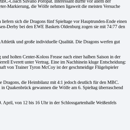
MBC-Coach Silvano Poropat. Interessant dürfte vor allem der
eter-Markierung, die Wölfe nehmen ligaweit die meisten Versuche
iefern sich die Dragons fünf Spieltage vor Hauptrunden-Ende einen
chsen-Derby bei den EWE Baskets Oldenburg zogen sie mit 74:77 den
l Athletik und große individuelle Qualität. Die Dragons werfen gut
g und holten Center-Koloss Frease nach einer halben Saison in der
rell Everett unter Vertrag. Eine im Nachhinein kluge Entscheidung:
haft von Trainer Tyron McCoy ist der geschmeidige Flügelspieler
ie Dragons, die Heimbilanz mit 4:1 jedoch deutlich für den MBC.
son in Quakenbrück gewannen die Wölfe am 6. Spieltag überraschend
. April, von 12 bis 16 Uhr in der Schlossgartenhalle Weißenfels