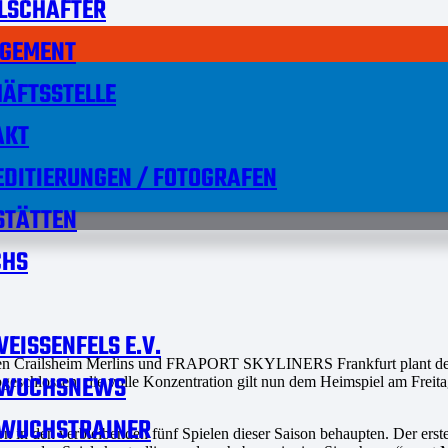
LSCHAFTER
GEMENT
ÄFTSSTELLE
AKT
DITIERUNGEN / FOTOGRAFEN
STÄTTEN
HS
EISSENFELS E.V.
 Crailsheim Merlins und FRAPORT SKYLINERS Frankfurt plant der Mit
WUCHSNEWS
 abgeschlossen, die volle Konzentration gilt nun dem Heimspiel am Fre
WUCHSTRAINER
ion in den verbleibenden fünf Spielen dieser Saison behaupten. Der erst