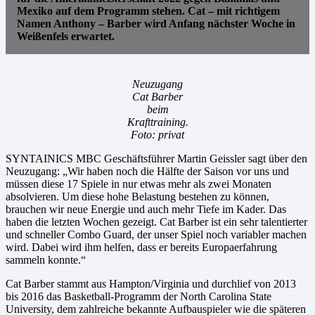
Mexiko auf dem Programm stehen. Cat – mit richtigem
Namen Anthony – Barber wird Anfang nächster Woche in
Weißenfels erwartet.
Neuzugang
Cat Barber
beim
Krafttraining.
Foto: privat
SYNTAINICS MBC Geschäftsführer Martin Geissler sagt über den
Neuzugang: „Wir haben noch die Hälfte der Saison vor uns und
müssen diese 17 Spiele in nur etwas mehr als zwei Monaten
absolvieren. Um diese hohe Belastung bestehen zu können,
brauchen wir neue Energie und auch mehr Tiefe im Kader. Das
haben die letzten Wochen gezeigt. Cat Barber ist ein sehr talentierter
und schneller Combo Guard, der unser Spiel noch variabler machen
wird. Dabei wird ihm helfen, dass er bereits Europaerfahrung
sammeln konnte.“
Cat Barber stammt aus Hampton/Virginia und durchlief von 2013
bis 2016 das Basketball-Programm der North Carolina State
University, dem zahlreiche bekannte Aufbauspieler wie die späteren