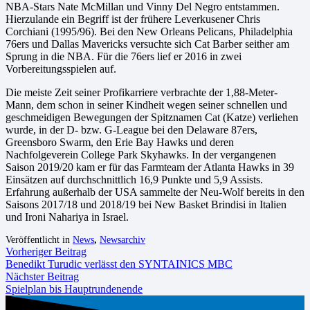
NBA-Stars Nate McMillan und Vinny Del Negro entstammen.
Hierzulande ein Begriff ist der frühere Leverkusener Chris
Corchiani (1995/96). Bei den New Orleans Pelicans, Philadelphia
76ers und Dallas Mavericks versuchte sich Cat Barber seither am
Sprung in die NBA. Für die 76ers lief er 2016 in zwei
Vorbereitungsspielen auf.
Die meiste Zeit seiner Profikarriere verbrachte der 1,88-Meter-
Mann, dem schon in seiner Kindheit wegen seiner schnellen und
geschmeidigen Bewegungen der Spitznamen Cat (Katze) verliehen
wurde, in der D- bzw. G-League bei den Delaware 87ers,
Greensboro Swarm, den Erie Bay Hawks und deren
Nachfolgeverein College Park Skyhawks. In der vergangenen
Saison 2019/20 kam er für das Farmteam der Atlanta Hawks in 39
Einsätzen auf durchschnittlich 16,9 Punkte und 5,9 Assists.
Erfahrung außerhalb der USA sammelte der Neu-Wolf bereits in den
Saisons 2017/18 und 2018/19 bei New Basket Brindisi in Italien
und Ironi Nahariya in Israel.
Veröffentlicht in
News
,
Newsarchiv
Vorheriger Beitrag
Benedikt Turudic verlässt den SYNTAINICS MBC
Nächster Beitrag
Spielplan bis Hauptrundenende