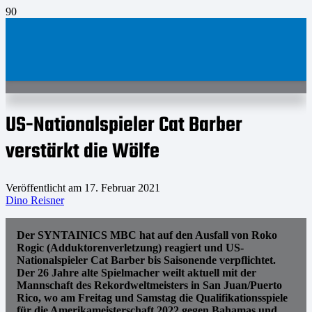
US-Nationalspieler Cat Barber
verstärkt die Wölfe
Veröffentlicht am
17. Februar 2021
Dino Reisner
Der SYNTAINICS MBC hat auf den Ausfall von Roko
Rogic (Adduktorenverletzung) reagiert und US-
Nationalspieler Cat Barber bis Saisonende verpflichtet.
Der 26 Jahre alte Spielmacher weilt aktuell mit der
Mannschaft des Rekordweltmeisters in San Juan/Puerto
Rico, wo am Freitag und Samstag die Qualifikationsspiele
für die Amerikameisterschaft 2022 gegen Bahamas und