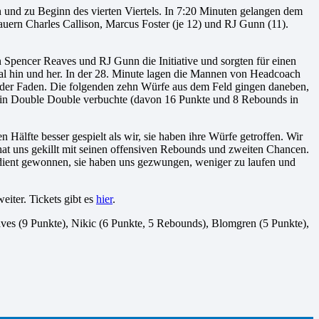
 und zu Beginn des vierten Viertels. In 7:20 Minuten gelangen dem
uern Charles Callison, Marcus Foster (je 12) und RJ Gunn (11).
Spencer Reaves und RJ Gunn die Initiative und sorgten für einen
mal hin und her. In der 28. Minute lagen die Mannen von Headcoach
 der Faden. Die folgenden zehn Würfe aus dem Feld gingen daneben,
 ein Double Double verbuchte (davon 16 Punkte und 8 Rebounds in
älfte besser gespielt als wir, sie haben ihre Würfe getroffen. Wir
hat uns gekillt mit seinen offensiven Rebounds und zweiten Chancen.
erdient gewonnen, sie haben uns gezwungen, weniger zu laufen und
ter. Tickets gibt es
hier
.
eaves (9 Punkte), Nikic (6 Punkte, 5 Rebounds), Blomgren (5 Punkte),