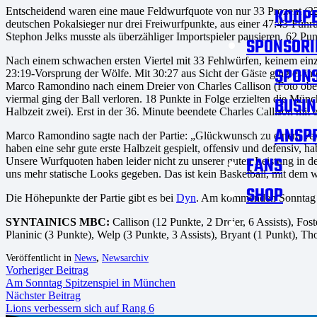
KOOPE
Entscheidend waren eine maue Feldwurfquote von nur 33 Prozent (22 
deutschen Pokalsieger nur drei Freiwurfpunkte, aus einer 47:43-Führ
Stephon Jelks musste als überzähliger Importspieler pausieren. 62 Pu
SPONSORI
Nach einem schwachen ersten Viertel mit 33 Fehlwürfen, keinem einz
SPON
23:19-Vorsprung der Wölfe. Mit 30:27 aus Sicht der Gäste ging es in
Marco Ramondino nach einem Dreier von Charles Callison (Foto oben
viermal ging der Ball verloren. 18 Punkte in Folge erzielten die 
BUSIN
Halbzeit zwei). Erst in der 36. Minute beendete Charles Callison mi
ANSP
Marco Ramondino sagte nach der Partie: „Glückwunsch zu einem verdie
haben eine sehr gute erste Halbzeit gespielt, offensiv und defensiv
FANS
Unsere Wurfquoten haben leider nicht zu unserer guten Leistung in d
uns mehr statische Looks gegeben. Das ist kein Basketball, mit dem
SHOP
Die Höhepunkte der Partie gibt es bei
Dyn
. Am kommenden Sonntag (1
SYNTAINICS MBC:
Callison (12 Punkte, 2 Dreier, 6 Assists), F
Planinic (3 Punkte), Welp (3 Punkte, 3 Assists), Bryant (1 Punkt), Th
Veröffentlicht in
News
,
Newsarchiv
Vorheriger Beitrag
Am Sonntag Spitzenspiel in München
Nächster Beitrag
Lions verbessern sich auf Rang 6