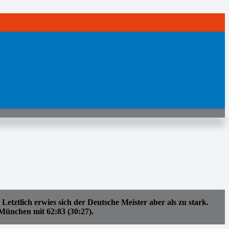
ztlich erwies sich der Deutsche Meister aber als zu stark.
 München mit 62:83 (30:27).