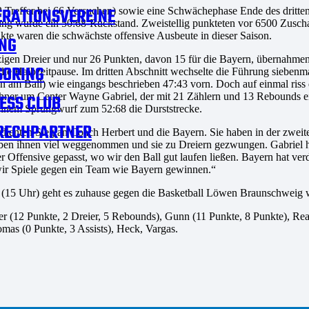
RATIONSVEREINE
Treffer bei 66 Versuchen) sowie eine Schwächephase Ende des dritten
ung wurde ein 50:68-Rückstand. Zweistellig punkteten vor 6500 Zuscha
nkte waren die schwächste offensive Ausbeute in dieser Saison.
NG
igen Dreier und nur 26 Punkten, davon 15 für die Bayern, übernahmen 
SORING
 die Halbzeitpause. Im dritten Abschnitt wechselte die Führung sieben
 am Ball) wie eingangs beschrieben 47:43 vorn. Doch auf einmal riss
Münchner um Center Wayne Gabriel, der mit 21 Zählern und 13 Rebounds
ESS CLUB
t einem Sprungwurf zum 52:68 die Durststrecke.
RECHPARTNER
nten Sieg an Coach Herbert und die Bayern. Sie haben in der zweiten H
, haben ihnen viel weggenommen und sie zu Dreiern gezwungen. Gabriel 
er Offensive gepasst, wo wir den Ball gut laufen ließen. Bayern hat v
 wir Spiele gegen ein Team wie Bayern gewinnen.“
5 Uhr) geht es zuhause gegen die Basketball Löwen Braunschweig wei
oster (12 Punkte, 2 Dreier, 5 Rebounds), Gunn (11 Punkte, 8 Punkte), R
omas (0 Punkte, 3 Assists), Heck, Vargas.