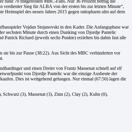
ter rund 70 mitgereisten MBC-Fans. Nur 36 Prozent betrug die
n verdienter Sieg für ALBA von der ersten bis zur letzten Minute“,
rste Heimspiel des neuen Jahres 2015 gegen ratiopharm ulm auf dem
fbauspieler Vojdan Stojanovski in den Kader. Die Anfangsphase war
der sechsten Minute durch einen Dunking von Djordje Pantelic
Patrick Richard (jeweils sechs Punkte) erzielten bis dahin fast alle
n sie bis zur Pause (38:22). Aus Sicht des MBC verhinderten vor
t.
dhardinger und einen Dreier von Frantz Massenat schnell auf elf
eiwurfpunkt von Djordje Pantelic war die einzige Ausbeute der
rkaufen. Dies ist weitgehend gelungen. Nur einmal (67:50) lagen die
), Schwarz (3), Massenat (3), Zinn (2), Clay (2), Kuhn (0),