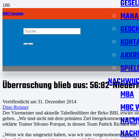
GESEL
MANA
MBC Fanshop
GESCH
KONT
AKKRE
SPIEL
NACHWUC
Überraschung blieb aus: 56:82-Nieder
MBA
Veröffentlicht am
31. Dezember 2014
MBC W
Dino Reisner
Der Vizemeister und aktuelle Tabellenführer der Beko BBL erwies s
NACH
geben. „Wir sind nicht mit dem primären Ziel hiergekommen, um das 
erklärte Trainer Silvano Poropat, in dessen Team Patrick Richard m
NACH
„Wenn wir das umgesetzt haben, was wir uns vorgenommen hatten, sah 