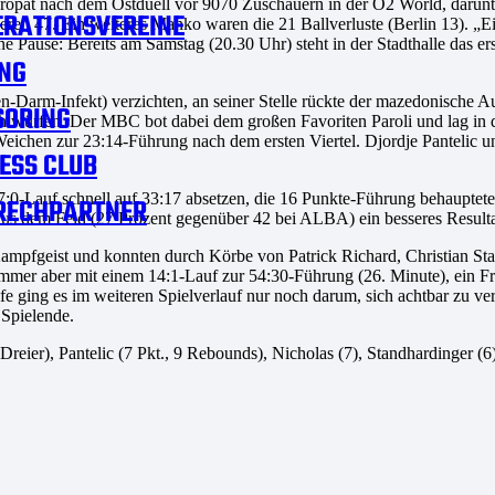
Poropat nach dem Ostduell vor 9070 Zuschauern in der O2 World, darun
RATIONSVEREINE
eren 47. Ein weiteres Manko waren die 21 Ballverluste (Berlin 13). „Ei
 Pause: Bereits am Samstag (20.30 Uhr) steht in der Stadthalle das e
NG
arm-Infekt) verzichten, an seiner Stelle rückte der mazedonische Au
SORING
Fehlwürfen. Der MBC bot dabei dem großen Favoriten Paroli und lag in 
ichen zur 23:14-Führung nach dem ersten Viertel. Djordje Pantelic und 
ESS CLUB
7:0-Lauf schnell auf 33:17 absetzen, die 16 Punkte-Führung behauptete
RECHPARTNER
aus dem Feld (27 Prozent gegenüber 42 bei ALBA) ein besseres Resulta
ampfgeist und konnten durch Körbe von Patrick Richard, Christian Stan
mer aber mit einem 14:1-Lauf zur 54:30-Führung (26. Minute), ein Fr
fe ging es im weiteren Spielverlauf nur noch darum, sich achtbar zu ve
 Spielende.
Dreier), Pantelic (7 Pkt., 9 Rebounds), Nicholas (7), Standhardinger (6