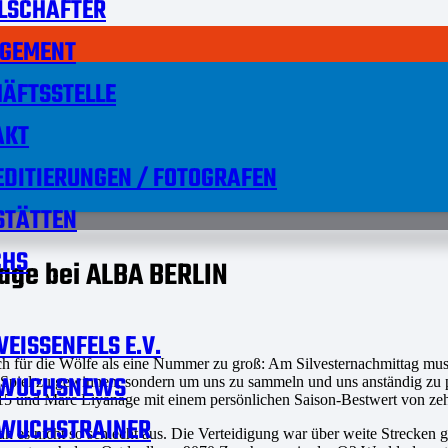
LSCHAFTER
GEMENT
ÄFTSSTELLE
AKT
DITIERUNGEN / FOTOGRAFEN
STÄTTEN
HS
lage bei ALBA BERLIN
EISSENFELS E.V.
ich für die Wölfe als eine Nummer zu groß: Am Silvesternachmittag m
WUCHSNEWS
Spiel zu gewinnen, sondern um uns zu sammeln und uns anständig zu p
it 15 und Marc Liyanage mit einem persönlichen Saison-Bestwert von z
WUCHSTRAINER
es nicht so schlecht aus. Die Verteidigung war über weite Strecken gu