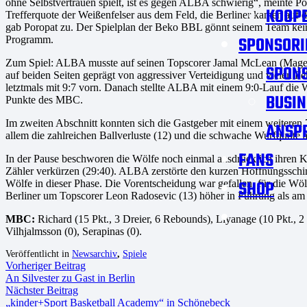
ohne Selbstvertrauen spielt, ist es gegen ALBA schwierig“, meinte 
KOOPE
Trefferquote der Weißenfelser aus dem Feld, die Berliner kamen auf d
gab Poropat zu. Der Spielplan der Beko BBL gönnt seinem Team keine
SPONSORI
Programm.
Zum Spiel: ALBA musste auf seinen Topscorer Jamal McLean (Magen-D
SPON
auf beiden Seiten geprägt von aggressiver Verteidigung und vielen 
letztmals mit 9:7 vorn. Danach stellte ALBA mit einem 9:0-Lauf die We
BUSIN
Punkte des MBC.
Im zweiten Abschnitt konnten sich die Gastgeber mit einem weiteren 
ANSP
allem die zahlreichen Ballverluste (12) und die schwache Wurfquote 
FANS
In der Pause beschworen die Wölfe noch einmal ausdrücklich ihren K
Zähler verkürzen (29:40). ALBA zerstörte den kurzen Hoffnungsschim
SHOP
Wölfe in dieser Phase. Die Vorentscheidung war gefallen, für die Wöl
Berliner um Topscorer Leon Radosevic (13) höher in Führung als am
MBC:
Richard (15 Pkt., 3 Dreier, 6 Rebounds), Liyanage (10 Pkt., 2 
Vilhjalmsson (0), Serapinas (0).
Veröffentlicht in
Newsarchiv
,
Spiele
Vorheriger Beitrag
An Silvester zu Gast in Berlin
Nächster Beitrag
„kinder+Sport Basketball Academy“ in Schönebeck