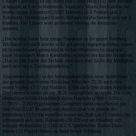
Charles Callison (21/Foto oben) und Collin Welp (13). Jure Planinic
schnappte sich sechs Rebounds, Youngster Moritz Heck nutzte die
erneut üppige Einsatzzeit (20:07 Minuten) zu 4 Punkten und 5
Rebounds. Trainingsgast Karolis Babusis verabschiedete sich mit 2
Punkten. Der Litauer wird an diesem Montag die Heimreise
antreten.
„Die heutige Partie hatte einige Parallelen zu der gegen Bamberg:
Wir haben physisch wieder nicht gut genug dagegengehalten, waren
nicht entschlossen genug und in vielen Situationen zu langsam“,
sagte Headcoach Marco Ramondino während der kurzen Heimreise.
„Das ist eine Sache der Technik aber auch eine Sache der Müdigkeit
nach den vielen Trainingseinheiten.“
Abgesehen vom 4:3 in der Anfangsphase liefen seine Schützlinge
das gesamte Spiel einem Rückstand hinterher: 25:30 nach dem
ersten Viertel, 42:57 zur Halbzeit, 62:84 nach dem dritten Abschnitt.
Den vierten konnten sie mit 20:20 ausgeglichen gestalten. Die vom
ehemaligen Wölfe-Headcoach Björn Harmsen (2008 – 2/2011,
11/2019 – 2/2020) gecoachten Gastgeber trafen etwas besser aus
dem Feld (51:47 Prozent) und deutlich öfter von jenseits der
Dreierlinie (15:7). Sie verteilten besser den Ball (24:15 Assists), sie
schnappten sich mehr Rebounds (39:32) und sie erlaubten sich
weniger Ballverluste (11:16). In US-Spielmacher Tavian Dunn-
Martin (22 Punkte) hatten sie ihren besten Schützen.