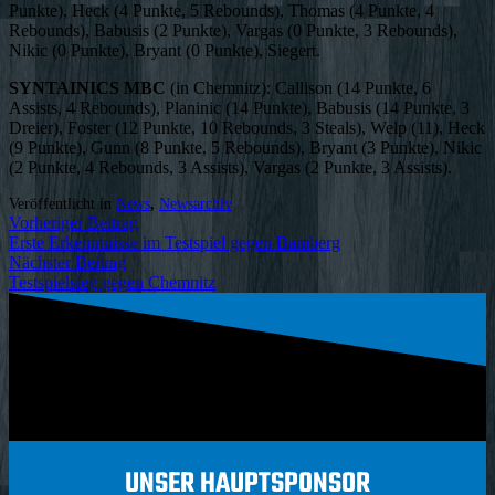
Punkte), Heck (4 Punkte, 5 Rebounds), Thomas (4 Punkte, 4
Rebounds), Babusis (2 Punkte), Vargas (0 Punkte, 3 Rebounds),
Nikic (0 Punkte), Bryant (0 Punkte), Siegert.
SYNTAINICS MBC
(in Chemnitz): Callison (14 Punkte, 6
Assists, 4 Rebounds), Planinic (14 Punkte), Babusis (14 Punkte, 3
Dreier), Foster (12 Punkte, 10 Rebounds, 3 Steals), Welp (11), Heck
(9 Punkte), Gunn (8 Punkte, 5 Rebounds), Bryant (3 Punkte), Nikic
(2 Punkte, 4 Rebounds, 3 Assists), Vargas (2 Punkte, 3 Assists).
Veröffentlicht in
News
,
Newsarchiv
Vorheriger Beitrag
Erste Erkenntnisse im Testspiel gegen Bamberg
Nächster Beitrag
Testspielsieg gegen Chemnitz
UNSER HAUPTSPONSOR