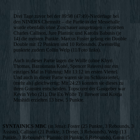
Drei Tage zuvor bei der 89:98 (47:49)-Niederlage bei
den NINERS Chemnitz – die Partie in der Messehalle
wurde ebenfalls ohne Zuschauer ausgetragen – erzielten
Charles Callison, Jure Planinic und Karolis Babusis (je
14) die meisten Punkte. Marcus Foster gelang ein Double
Double mit 12 Punkten und 10 Rebounds. Zweistellig
punktete zudem Collin Welp (11/Foto links).
Auch in dieser Partie lagen die Wölfe (ohne Khyri
Thomas, Bazoumana Koné, Spencer Reaves) nur ein
einziges Mal in Führung: Mit 13:12 im ersten Viertel.
Und auch in dieser Partie waren sie im Schlussviertel,
(mehr als) gleichwertig: Mit 24:23 konnten sie dieses zu
ihren Gunsten entscheiden. Topscorer der Gastgeber war
Kevin Yebo (21). Die Ex-Wölfe Ty Brewer und Kostja
Mushidi erzielten 13 bzw. 5 Punkte.
.
SYNTAINICS MBC
(in Jena): Foster (25 Punkte, 3 Rebounds, 3
Assists), Callison (21 Punkte, 3 Dreier, 3 Rebounds), Welp (13
Punkte, 3 Rebounds), Planinic (8 Punkte, 6 Rebounds), Gunn (5