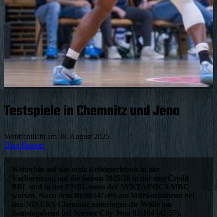
Testspiele in Chemnitz und Jena
Veröffentlicht am
30. August 2025
Dino Reisner
Weiterhin auf das erste Erfolgserlebnis in der
Vorbereitung auf die Saison 2025/26 in der easyCredit
BBL und in der ENBL muss der SYNTAINICS MBC
warten. Nach dem 89:98 (47:49) am Mittwochabend bei
den NINERS Chemnitz unterlagen die Wölfe am
Samstagabend bei Science City Jena 82:104 (42:57).