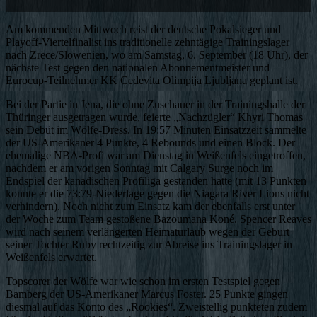
Am kommenden Mittwoch reist der deutsche Pokalsieger und
Playoff-Viertelfinalist ins traditionelle zehntägige Trainingslager
nach Zrece/Slowenien, wo am Samstag, 6. September (18 Uhr), der
nächste Test gegen den nationalen Abonnementmeister und
Eurocup-Teilnehmer KK Cedevita Olimpija Ljubljana geplant ist.
Bei der Partie in Jena, die ohne Zuschauer in der Trainingshalle der
Thüringer ausgetragen wurde, feierte „Nachzügler“ Khyri Thomas
sein Debüt im Wölfe-Dress. In 19:57 Minuten Einsatzzeit sammelte
der US-Amerikaner 4 Punkte, 4 Rebounds und einen Block. Der
ehemalige NBA-Profi war am Dienstag in Weißenfels eingetroffen,
nachdem er am vorigen Sonntag mit Calgary Surge noch im
Endspiel der kanadischen Profiliga gestanden hatte (mit 13 Punkten
konnte er die 73:79-Niederlage gegen die Niagara River Lions nicht
verhindern). Noch nicht zum Einsatz kam der ebenfalls erst unter
der Woche zum Team gestoßene Bazoumana Koné. Spencer Reaves
wird nach seinem verlängerten Heimaturlaub wegen der Geburt
seiner Tochter Ruby rechtzeitig zur Abreise ins Trainingslager in
Weißenfels erwartet.
Topscorer der Wölfe war wie schon im ersten Testspiel gegen
Bamberg der US-Amerikaner Marcus Foster. 25 Punkte gingen
diesmal auf das Konto des „Rookies“. Zweistellig punkteten zudem